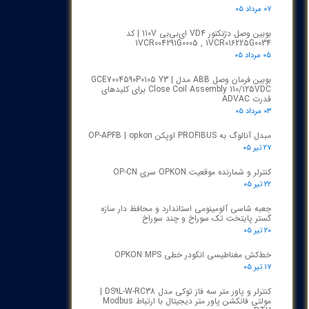
۰۷ مرداد ۰۵
بوبین وصل دژنکتور VD4 ای‌بی‌بی 110V | کد
1VCR004291G0005 , 1VCR016225G0034
۰۵ مرداد ۰۵
بوبین فرمان وصل ABB مدل GCE7004590P0105 Y3 |
Close Coil Assembly 110/125VDC برای کلیدهای
قدرت ADVAC
۰۳ مرداد ۰۵
مبدل آنالوگ به PROFIBUS اوپکن OP-APFB | opkon
۲۷ تیر ۰۵
کنترلر و شمارنده موقعیت OPKON سری OP-CN
۲۲ تیر ۰۵
جعبه شاسی آلومینومی استاندارد و محافظ دار سازه
گستر پایتخت تک سوراخ و چند سوراخ
۲۰ تیر ۰۵
خط‌کش مغناطیسی انکودر خطی OPKON MPS
۱۷ تیر ۰۵
کنترلر و پاور متر سه فاز توکی مدل DS9L-W-RC38 |
مولتی فانکشن پاور متر دیجیتال با ارتباط Modbus