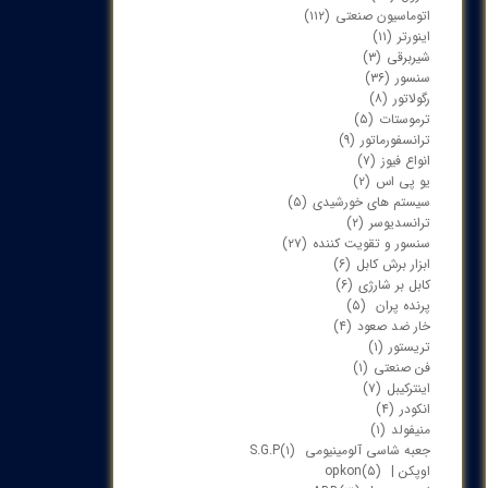
اتوماسیون صنعتی
(۱۱۲)
اینورتر
(۱۱)
شیربرقی
(۳)
سنسور
(۳۶)
رگولاتور
(۸)
ترموستات
(۵)
ترانسفورماتور
(۹)
انواع فیوز
(۷)
یو پی اس
(۲)
سیستم های خورشیدی
(۵)
ترانسدیوسر
(۲)
سنسور و تقویت کننده
(۲۷)
ابزار برش کابل
(۶)
کابل بر شارژی
(۶)
پرنده پران
(۵)
خار ضد صعود
(۴)
تریستور
(۱)
فن صنعتی
(۱)
اینترکیبل
(۷)
انکودر
(۴)
منیفولد
(۱)
جعبه شاسی آلومینیومی S.G.P
(۱)
اوپکن | opkon
(۵)