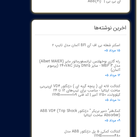
ای بی بی | ABB
(۲۱)
اخرین نوشته‌ها
اسکنر شعله بی اف آی BFI آلمان مدل تایپ ۲
۱۵ مرداد ۰۵
رله گازی بوخهلتس ترانسفورماتور مایر (Albert MAIER)
مدل MBP 3 - سایز DN25 ولتاژ 240VAC (پرمیوم
آلمان)
۱۲ مرداد ۰۵
کنتاکت لاله ای ( پنچه گربه ای ) دژنگتور VD4 ای‌بی‌بی
ساخت ایتالیا - مناسب برای تیپ‌های 12 تا 24
کیلوولت، 1250 آمپر | کد فنی 1YHB00000000109
۱۰ مرداد ۰۵
کمک‌فنر" دمپر بریکر " دژنکتور ABB VD4 (Trip Shock
Absorber) ساخت ایتالیا
۰۹ مرداد ۰۵
کنتاکت کمکی ۵ پل دژنکتور ABB مدل
1YHB00000000480