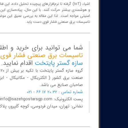
اشیاء (IoT) گرفته تا نرم‌افزارهای پیچیده تحلیل داد
و هوشمندی بیشتر حرکت کنند. با این حال، پیاده‌سازی این س
امنیتی مواجه است. لذا این مقاله به بررسی عمیق این موض
تاسیسات برق صنعتی فشار قوی دست یابد.
شما می توانید برای خرید و اط
تاسیسات برق صنعتی فشار قوی
م
سازه گستر پایتخت
اقدام نمایید.
گ
صنعت برق کشور ( الکتریکال - مکانیکال - ابز
صاحبان صنایع می باشد.
شماره تماس : 32 20 17 66 - 021
پست الکترونیک: info@sazehgostarsgp.com
نشانی: تهران، میدان فردوسی، کوچه گلپرور، پلاک 20، واحد 