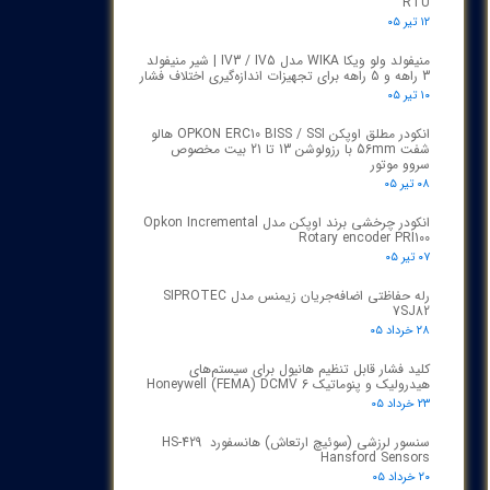
RTU
۱۲ تیر ۰۵
منیفولد ولو ویکا WIKA مدل IV3 / IV5 | شیر منیفولد
3 راهه و 5 راهه برای تجهیزات اندازه‌گیری اختلاف فشار
۱۰ تیر ۰۵
انکودر مطلق اوپکن OPKON ERC10 BISS / SSI هالو
شفت 56mm با رزولوشن 13 تا 21 بیت مخصوص
سروو موتور
۰۸ تیر ۰۵
انکودر چرخشی برند اوپکن مدل Opkon Incremental
Rotary encoder PRI100
۰۷ تیر ۰۵
رله حفاظتی اضافه‌جریان زیمنس مدل SIPROTEC
7SJ82
۲۸ خرداد ۰۵
کلید فشار قابل تنظیم هانیول برای سیستم‌های
هیدرولیک و پنوماتیک Honeywell (FEMA) DCMV 6
۲۳ خرداد ۰۵
سنسور لرزشی (سوئیچ ارتعاش) هانسفورد HS-429
Hansford Sensors
۲۰ خرداد ۰۵