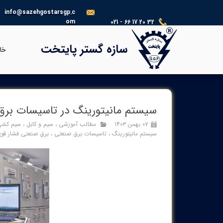
info@sazehgostarsgp.c
om
021 - 66 17 20 32
®​​​​​​​
سازه گستر پایتخت
خا
سیستم مانیتورینگ در تاسیسات برق
۰۷ بهمن ۱۴۰۳
مطالب آموزشی
،
سیم و کابل
،
سیم کشی
سیستم مانیتورینگ
،
تاسیسات برق صنعتی
،
برق صنعتی فشار قو