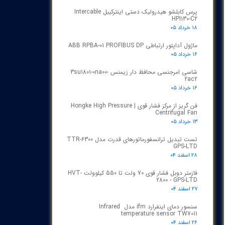
پرس کابلشو هیدرولیک دستی اینترکیبل Intercable
HPI130-C2
۱۸ خرداد ۰۵
ماژول آداپتور ارتباطی ABB RPBA-01 PROFIBUS DP
۱۶ خرداد ۰۵
شاسی امرجنسی محافظ دار زیمنس 3su1801-0na00-
2ac2
۱۶ خرداد ۰۵
فن گریز از مرکز فشار قوی | Hongke High Pressure
Centrifugal Fan
۱۳ خرداد ۰۵
تست تبدیل ترانسفورماتورهای قدرت مدل TTR‑6300
GPS‑LTD
۲۸ اسفند ۰۴
فازمتر دوبل فشار قوی 70 ولت تا 550 کیلوولت HVT-
2800 - GPS-LTD
۲۷ اسفند ۰۴
سنسور دمای اینفرارد ifm مدل Infrared
temperature sensor TW7011
۲۶ اسفند ۰۴