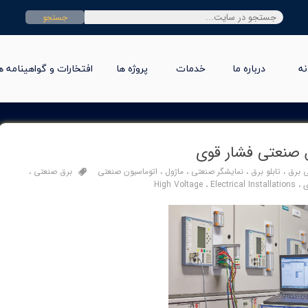
جستجو
نه
درباره ما
خدمات
پروژه ها
افتخارات و گواهینامه ه
 صنعتی فشار قوی
 برق
،
تابلو برق
،
نمایشگر صنعتی
،
ماژول
،
اتوماسیون صنعتی
برق صنعتی
،
ی
،
Electrical Installations
،
High Voltage