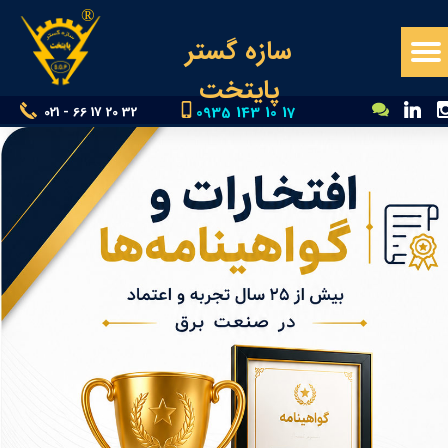
®​​​​​​​
سازه گستر
پایتخت
0935 143 10 17
021 - 66 17 20 32