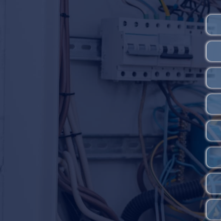
کابلشو و بست چنگالی
برقگیر، سرج ارستر و صاعقه گیر
چراغ پارکی سنگی
بیمتال
پرنده پران
کلیدهای محافظ جان
خار ضد صعود
کابلشو