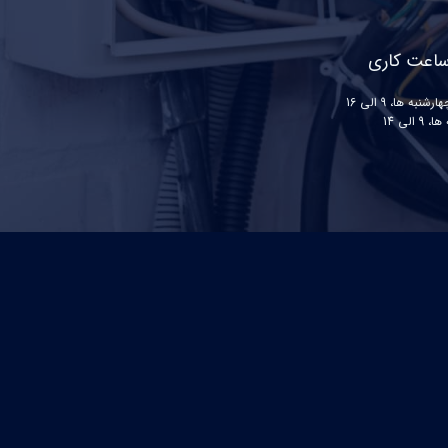
اعت کاری
شنبه ها، 9 الی 16
، 9 الی 14