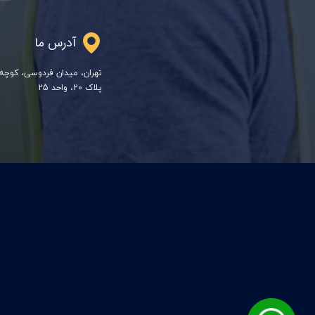
آدرس ما
تهران، میدان فردوسی، کوچه 
پلاک 20، واحد 25