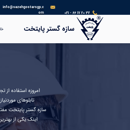
info@sazehgostarsgp.c
om
021 - 66 17 20 32
®​​​​​​​
سازه گستر پایتخت
خا
امروزه استفاده از 
تابلوهای موردنیا
سازه گستر پایتخت مفتخ
اینک یکی از بهترین