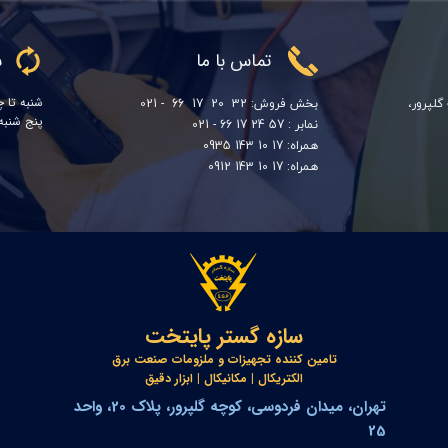
تماس با ما
س
گلپرور،
بخش فروش: 32 20 17 66 - 021
شنبه تا چهار
​​​​​​​پنج شنبه ها
نمابر : 57 24 17 66 - 021
همراه: 17 10 143 0935
همراه: 17 10 143 0912
سازه گستر پایتخت
تامین کننده تجهیزات و ملزومات صنعت برق
​​​​​​​الکتریکال | مکانیکال | ابزار دقیق
تهران، میدان فردوسی، کوچه گلپرور، پلاک 20، واحد
25