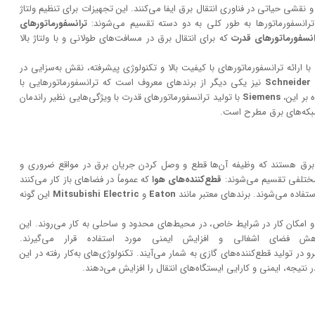
نقشی حیاتی در فناوری انتقال برق ایفا می‌کنند. این تجهیزات برای تنظیم ولتاژ
ترانسفورماتورها به طور کلی به دو دسته تقسیم می‌شوند:
ترانسفورماتورهای
انسفورماتورهای قدرت
که برای انتقال برق در مسافت‌های طولانی و با ولتاژ بالا
 ارائه ترانسفورماتورهای با کیفیت بالا و تکنولوژی پیشرفته، نقش به‌سزایی در
Schneider 
نیز یکی دیگر از برندهای معروف است که ترانسفورماتورهایی با
 بر این،
Siemens
با تولید ترانسفورماتورهای قدرت با ویژگی‌هایی نظیر راندمان
 شبکه‌های برق مطرح است.
ال برق هستند که وظیفه آن‌ها قطع و وصل کردن جریان برق در مواقع ضروری و
مختلفی تقسیم می‌شوند:
قطع‌کننده‌های هوا
که عموماً در فضاهای باز کار می‌کنند
ستفاده می‌شوند. برندهای معتبر مانند
Eaton
و
Mitsubishi Electric
این گونه
 امکان کار در شرایط خاص، در محیط‌های محدود و ساحلی به کار می‌روند. این
اهش فضای اشغالی و افزایش ایمنی مورد استفاده قرار می‌گیرند.
ر تولید قطع‌کننده‌های گازی به شمار می‌آیند. تکنولوژی‌های به‌کار رفته در این
 نتیجه، ایمنی و کارایی ایستگاه‌های انتقال را افزایش می‌دهند.