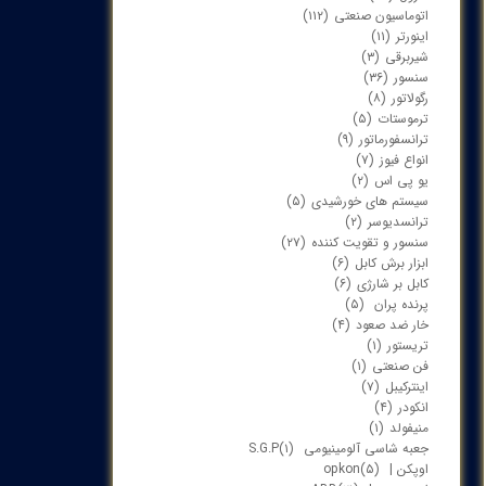
اتوماسیون صنعتی
(۱۱۲)
اینورتر
(۱۱)
شیربرقی
(۳)
سنسور
(۳۶)
رگولاتور
(۸)
ترموستات
(۵)
ترانسفورماتور
(۹)
انواع فیوز
(۷)
یو پی اس
(۲)
سیستم های خورشیدی
(۵)
ترانسدیوسر
(۲)
سنسور و تقویت کننده
(۲۷)
ابزار برش کابل
(۶)
کابل بر شارژی
(۶)
پرنده پران
(۵)
خار ضد صعود
(۴)
تریستور
(۱)
فن صنعتی
(۱)
اینترکیبل
(۷)
انکودر
(۴)
منیفولد
(۱)
جعبه شاسی آلومینیومی S.G.P
(۱)
اوپکن | opkon
(۵)