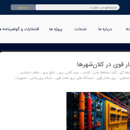
جستجو
نه
درباره ما
خدمات
پروژه ها
افتخارات و گواهینامه ه
ر قوی در کلان‌شهرها
قه گیر
،
کلید محافظ جان
،
کلمپ
،
سیم کشی برق
،
تابلو برق
،
سافت استارتر
،
 صنعتی
،
برق غشار قوی
،
ایستگاه های برق فشار قوی
،
شبکه برق‌رسانی
،
تجهیزات