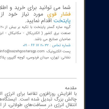
شما می توانید برای خرید و اطل
فشار قوی
مورد نیاز خود ا
پایتخت
اقدام نمایید.
گ
صنعت برق کشور ( الکتریکال - مکانیکال - ابز
صاحبان صنایع می باشد.
شماره تماس : 32 20 17 66 - 021
پست الکترونیک: info@sazehgostarsgp.com
نشانی: تهران، میدان فردوسی، کوچه گلپرور، پلاک 20، واحد 
مقدمه
با افزایش روزافزون تقاضا برای انرژی ا
چالش بزرگ تبدیل شده است. ایستگاه‌های 
انتقال انرژی در مسافت‌های طولانی، از 