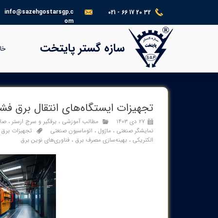
info@sazehgostarsgp.c
021 - 66 17 20 32
om
®​​​​​​​
سازه گستر پایتخت
خا
تجهیزات ایستگاه‌های انتقال برق فشا
۲۷ دی ۱۴۰۳
مطالب آموزشی
،
برقگیر و سرج ارستر
،
صاع
نمایشگر صنعتی
،
ماژول
،
اتوماسیون صنعتی
تجهیزات برق
الکتریکی
،
بهینه‌سازی مصرف برق
،
فناوری‌های نوین برق