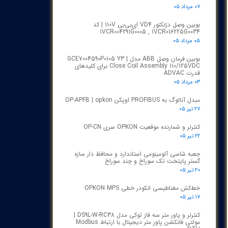
۰۷ مرداد ۰۵
بوبین وصل دژنکتور VD4 ای‌بی‌بی 110V | کد
1VCR004291G0005 , 1VCR016225G0034
۰۵ مرداد ۰۵
بوبین فرمان وصل ABB مدل GCE7004590P0105 Y3 |
Close Coil Assembly 110/125VDC برای کلیدهای
قدرت ADVAC
۰۳ مرداد ۰۵
مبدل آنالوگ به PROFIBUS اوپکن OP-APFB | opkon
۲۷ تیر ۰۵
کنترلر و شمارنده موقعیت OPKON سری OP-CN
۲۲ تیر ۰۵
جعبه شاسی آلومینومی استاندارد و محافظ دار سازه
گستر پایتخت تک سوراخ و چند سوراخ
۲۰ تیر ۰۵
خط‌کش مغناطیسی انکودر خطی OPKON MPS
۱۷ تیر ۰۵
کنترلر و پاور متر سه فاز توکی مدل DS9L-W-RC38 |
مولتی فانکشن پاور متر دیجیتال با ارتباط Modbus