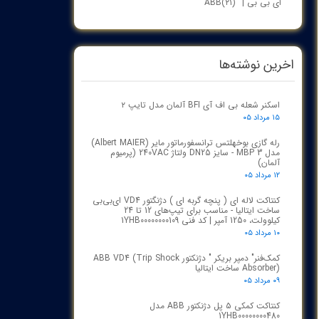
ای بی بی | ABB
(۲۱)
اخرین نوشته‌ها
اسکنر شعله بی اف آی BFI آلمان مدل تایپ ۲
۱۵ مرداد ۰۵
رله گازی بوخهلتس ترانسفورماتور مایر (Albert MAIER)
مدل MBP 3 - سایز DN25 ولتاژ 240VAC (پرمیوم
آلمان)
۱۲ مرداد ۰۵
کنتاکت لاله ای ( پنچه گربه ای ) دژنگتور VD4 ای‌بی‌بی
ساخت ایتالیا - مناسب برای تیپ‌های 12 تا 24
کیلوولت، 1250 آمپر | کد فنی 1YHB00000000109
۱۰ مرداد ۰۵
کمک‌فنر" دمپر بریکر " دژنکتور ABB VD4 (Trip Shock
Absorber) ساخت ایتالیا
۰۹ مرداد ۰۵
کنتاکت کمکی ۵ پل دژنکتور ABB مدل
1YHB00000000480