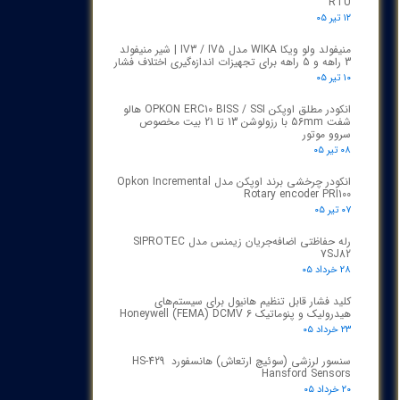
RTU
۱۲ تیر ۰۵
منیفولد ولو ویکا WIKA مدل IV3 / IV5 | شیر منیفولد
3 راهه و 5 راهه برای تجهیزات اندازه‌گیری اختلاف فشار
۱۰ تیر ۰۵
انکودر مطلق اوپکن OPKON ERC10 BISS / SSI هالو
شفت 56mm با رزولوشن 13 تا 21 بیت مخصوص
سروو موتور
۰۸ تیر ۰۵
انکودر چرخشی برند اوپکن مدل Opkon Incremental
Rotary encoder PRI100
۰۷ تیر ۰۵
رله حفاظتی اضافه‌جریان زیمنس مدل SIPROTEC
7SJ82
۲۸ خرداد ۰۵
کلید فشار قابل تنظیم هانیول برای سیستم‌های
هیدرولیک و پنوماتیک Honeywell (FEMA) DCMV 6
۲۳ خرداد ۰۵
سنسور لرزشی (سوئیچ ارتعاش) هانسفورد HS-429
Hansford Sensors
۲۰ خرداد ۰۵