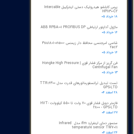
پرس کابلشو هیدرولیک دستی اینترکیبل Intercable
HPI130-C2
۱۸ خرداد ۰۵
ماژول آداپتور ارتباطی ABB RPBA-01 PROFIBUS DP
۱۶ خرداد ۰۵
شاسی امرجنسی محافظ دار زیمنس 3su1801-0na00-
2ac2
۱۶ خرداد ۰۵
فن گریز از مرکز فشار قوی | Hongke High Pressure
Centrifugal Fan
۱۳ خرداد ۰۵
تست تبدیل ترانسفورماتورهای قدرت مدل TTR‑6300
GPS‑LTD
۲۸ اسفند ۰۴
فازمتر دوبل فشار قوی 70 ولت تا 550 کیلوولت HVT-
2800 - GPS-LTD
۲۷ اسفند ۰۴
سنسور دمای اینفرارد ifm مدل Infrared
temperature sensor TW7011
۲۶ اسفند ۰۴