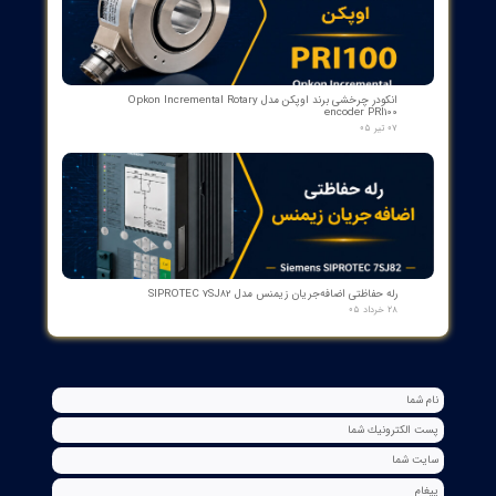
کنتاکت کمکی ۵ پل دژنکتور ABB مدل 1YHB00000000480
۰۷ مرداد ۰۵
بوبین وصل دژنکتور VD4 ای‌بی‌بی 110V | کد 1VCR004291G0005 ,
1VCR016225G0034
۰۵ مرداد ۰۵