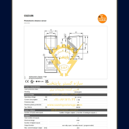
مختلف کنترلی است. با محدوده دید 75 متر با reflector و قابلیت تنظیم دقیق
با مجموعه‌ای از reflector های Prismatic (E21159، E20454) فضای نصب
و دقیق را می‌سازد.