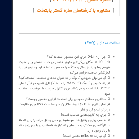
پشتیبانی و استانداردها:
EN 60947-5-2 EMC، EN IEC60825-1، CFR 21 1040 (Laser
Notice)