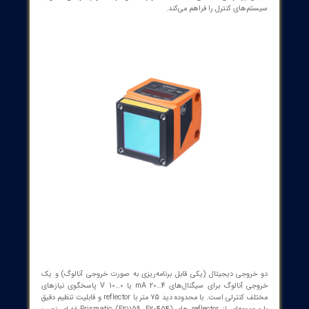
این سنسور با کلاس حفاظت Laser 2 و استانداردهای ایمنی EN/IEC60825-
1، طراحی محفظه‌ای مستحکم از جنس ZnDiecast و رنج دمایی گسترده کار
می‌کند تا بتواند در محیط‌های صنعتی با لرزش، دمایussy و شرایط کارگاهی
مستمر به کار خود ادامه دهد. استفاده از IO-Link با پروفایل‌های SSP و زمان
سیکل پردازشی 5 میلی‌ثانیه تا 33 هرتز، امکان ارتباط و پیکربندی دقیق با
‌های کنترل را فراهم می‌کند.