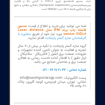
سنسور فاصله یاب برند IFM مدل Laser distance
sensor O1D106
ت صنعتی و سیستم‌های بلندبردار مثل جرثقیل‌ها به دقت اندازه‌گیری
ه در محیط‌های با پس‌زمینه روشن یا با وجود اشیاء در حال حرکت نیاز
دارند. سنسور فاصله‌سنج لیزری O1D106 با کارایی بالا و قابلیت
پس‌زمینه‌فشرده‌سازی (background suppression) راهکاری مطمئن و دقیق
زه‌گیری فاصله تا 75 متر با reflector است.
شما می توانید برای خرید و اطلاع از قیمت
سنسور
فاصله یاب برند IFM مدل Laser distance
sensor O1D106
مورد نیاز خود از طریق
مشاوره با
کارشناسان سازه گستر پایتخت
اقدام نمایید.
گروه سازه گستر پایتخت با تکیه بر بیش از 20 سال