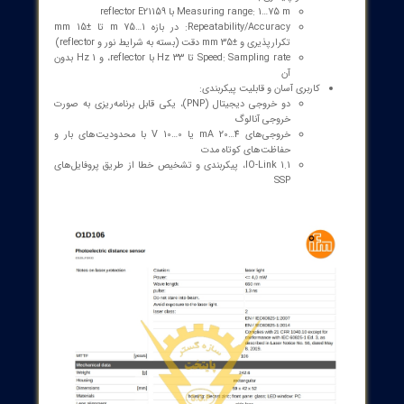
رابط ارتباطی: IO-Link کلاس A، بستر COM2 با نرخ 38.4 kBd
حفاظت و ایمنی: Laser protection class 2، IP67، حفاظت از قطع و
اتصال کوتاه و اضافه بار
منبع تغذیه: 18 تا 30 VDC، مصرف توان کمتر از 150 mA
طول عمر و پایداری: ماندگار در 50,000 ساعت کار، MTBF مناسب
اندازه و وزن: ابعاد 59 x 42 x 52 mm، وزن 242.6 g
طراحی و سازگاری: بدنه زخمی‌کاری‌شده از آلیاژ فلزی (diecast zinc)،
لنز شیشه‌ای با طراحی کنار حسگر برای سِنسینگ جانبی