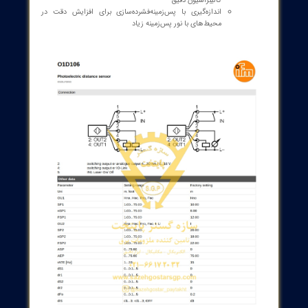
تکرارپذیری و ±35 mm دقت (بسته به شرایط نور و reflector)
Speed: Sampling rate تا 33 Hz با reflector، و 1 Hz بدون
آن
کاربری آسان و قابلیت پیکربندی:
دو خروجی دیجیتال (PNP)، یکی قابل برنامه‌ریزی به صورت
خروجی آنالوگ
خروجی‌های 4…20 mA یا 0…10 V با محدودیت‌های بار و
حفاظت‌های کوتاه مدت
IO-Link 1.1، پیکربندی و تشخیص خطا از طریق پروفایل‌های
SSP