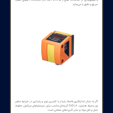
روجی دیجیتال (یکی قابل برنامه‌ریزی به صورت خروجی آنالوگ) و یک
خروجی آنالوگ برای سیگنال‌های 4…20 mA یا 0…10 V پاسخگوی نیازهای