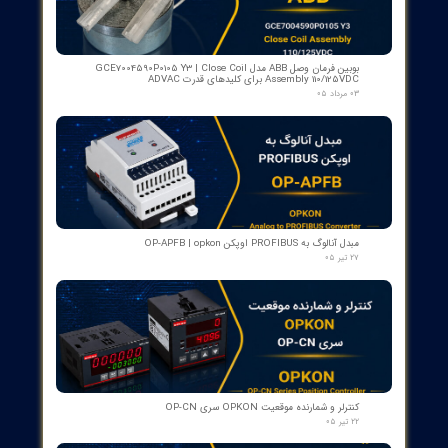
A: مناسب برای جرثقیل‌ها، سیستم‌های حمل و نقل مواد، ردیابی فاصله
در کارگاه‌های صنعتی و هر جایی که نیاز به فاصله‌ یابی با پس‌زمینه کم
یا زیاد وجود دارد.
Q: آیا نیاز به reflector خاصی است؟
A: بله، برای حداکثر برد تا 75 m از reflector های Prismatic مانند
E21159 (یا E20454) استفاده شود.
از ۵
۱ مشارکت کننده