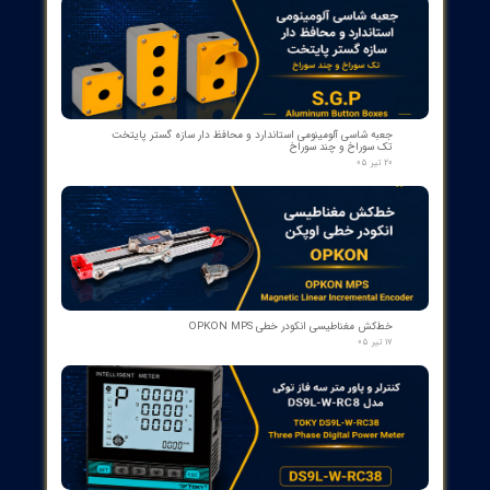
​محصولات جدید و
پرفروش​​​​​​​
رله گازی بوخهلتس ترانسفورماتور مایر (Albert MAIER) مدل MBP 3
- سایز DN25 ولتاژ 240VAC (پرمیوم آلمان)
۱۲ مرداد ۰۵