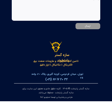
بوبین فرمان وصل ABB مدل GCE7004590P0105 Y3 | Close Coil
Assembly 110/125VDC برای کلیدهای قدرت ADVAC
۰۳ مرداد ۰۵
مبدل آنالوگ به PROFIBUS اوپکن OP-APFB | opkon
۲۷ تیر ۰۵
کنترلر و شمارنده موقعیت OPKON سری OP-CN
۲۲ تیر ۰۵