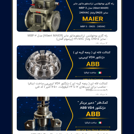
آیا به
سنسور فاصله یاب برند IFM مدل Laser
distance sensor O1D106
متناسب با حوزه
فعالیت و کسب و کارتان نیاز دارید؟
تیم مجرب سازه گستر پایتخت به پشتوانه 25 سال
سابقه درخشان، آماده ارائه خدمات تامین انواع تجهیزات
تخصصی
مورد نیاز
شماست. همین حالا تماس بگیرید
!
[
شماره تماس : 32 20 17 66 - 021
]