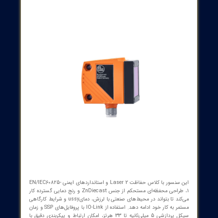
تجربه و فعالیت به عنوان تامین کننده تجهیزات و
ملزومات صنعت برق کشور ( الکتریکال - مکانیکال -
ابزار دقیق ) با افتخار آماده خدمت رسانی به فعالان
صنعت برق و صاحبان صنایع می باشد.
شماره تماس : 32 20 17 66 - 021
پست الکترونیک: info@sazehgostarsgp.com
نشانی: تهران، میدان فردوسی، کوچه گلپرور، پلاک
20، واحد 25