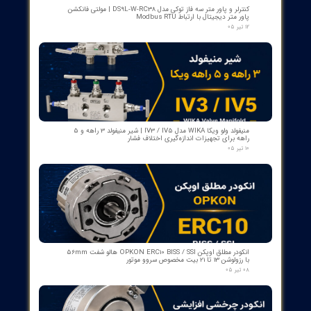
کنتاکت لاله ای ( پنچه گربه ای ) دژنگتور VD4 ای‌بی‌بی ساخت ایتالیا
- مناسب برای تیپ‌های 12 تا 24 کیلوولت، 1250 آمپر | کد فنی
1YHB00000000109
۱۰ مرداد ۰۵
کمک‌فنر" دمپر بریکر " دژنکتور ABB VD4 (Trip Shock Absorber)
ساخت ایتالیا
۰۹ مرداد ۰۵