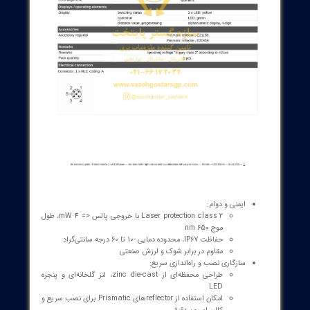
ای کلیدی Laser distance sensor O1D106
دقت و پایداری بالا:
Measuring range: 1…75 m با reflector E21159
Repeatability/Accuracy: در بازه 1…75 m تا ±15 mm