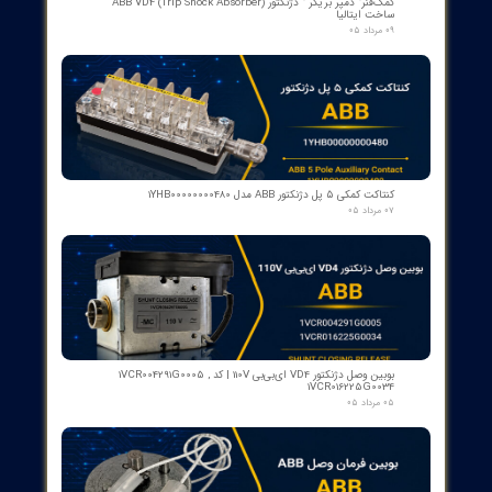
[
مشاوره با کارشناسان سازه گستر پایتخت
]
ت متداول (FAQ)
Q: چرا از IO-Link برای این سنسور استفاده کنم؟
A: IO-Link امکان پیکربندی دقیق، تشخیص خطا، تشخیص وضعیت
خروجی‌ها و به‌روزرسانی دستگاه را به صورت استاندارد و بدون نیاز به
کابل‌کشی پیچیده فراهم می‌کند.
Q: آیا می‌توان خروجی آنالوگ را به عنوان مدهای مختلف استفاده کرد؟
A: بله، خروجی آنالوگ (4…20 mA یا 0…10 V) قابل تنظیم در فرآیندهای
IEC 61131-2 است و می‌تواند برای کنترل سرعت یا موقعیت استفاده
شود.
Q: حداقل و حداکثر محیطی برای استفاده از این سنسور چیست؟
A: دمای کاری -10 تا 60 درجه سانتی‌گراد و حفاظت IP67 برای مقاومت
در برابر آب و گرد و غبار.
Q: برای چه کاربردهایی مناسب است؟