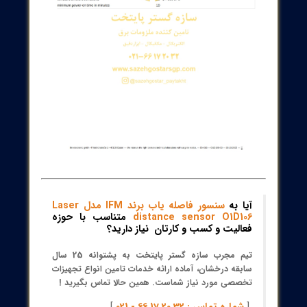
موج 650 nm
حفاظت IP67، محدوده دمایی -10 تا 60 درجه سانتی‌گراد
مقاوم در برابر شوک و لرزش صنعتی
سازگاری نصب و راه‌اندازی سریع:
طراحی محفظه‌ای از zinc die-cast، لنز گلخانه‌ای و پنجره
LED
امکان استفاده از reflectorهای Prismatic برای نصب سریع و
کالیبراسیون دقیق
اندازه‌گیری با پس‌زمینه‌فشرده‌سازی برای افزایش دقت در
محیط‌های با نور پس‌زمینه زیاد