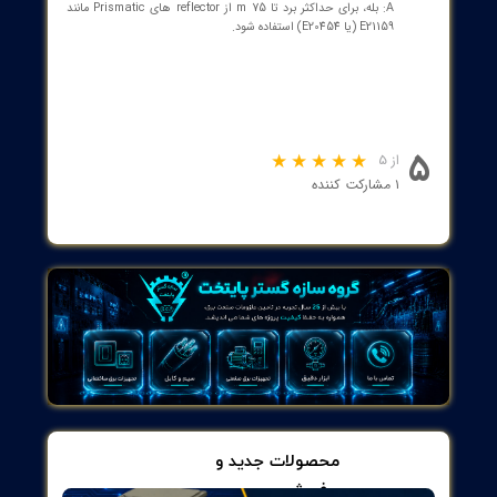
کلاس منبع برق 2 و 3 N با مقاومت در برابر اتصال معکوس