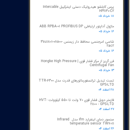
پرس کابلشو هیدرولیک دستی اینترکیبل Intercable
HPI130-C2
۱۸ خرداد ۰۵
ماژول آداپتور ارتباطی ABB RPBA-01 PROFIBUS DP
۱۶ خرداد ۰۵
شاسی امرجنسی محافظ دار زیمنس 3su1801-0na00-
2ac2
۱۶ خرداد ۰۵
فن گریز از مرکز فشار قوی | Hongke High Pressure
Centrifugal Fan
۱۳ خرداد ۰۵
تست تبدیل ترانسفورماتورهای قدرت مدل TTR‑6300
GPS‑LTD
۲۸ اسفند ۰۴
فازمتر دوبل فشار قوی 70 ولت تا 550 کیلوولت HVT-
2800 - GPS-LTD
۲۷ اسفند ۰۴
سنسور دمای اینفرارد ifm مدل Infrared
temperature sensor TW7011
۲۶ اسفند ۰۴