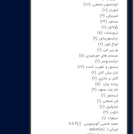
اتوماسیون صنعتی
(۱۱۲)
اینورتر
(۱۱)
شیربرقی
(۳)
سنسور
(۳۶)
رگولاتور
(۸)
ترموستات
(۵)
ترانسفورماتور
(۹)
انواع فیوز
(۷)
یو پی اس
(۲)
سیستم های خورشیدی
(۵)
ترانسدیوسر
(۲)
سنسور و تقویت کننده
(۲۷)
ابزار برش کابل
(۶)
کابل بر شارژی
(۶)
پرنده پران
(۵)
خار ضد صعود
(۴)
تریستور
(۱)
فن صنعتی
(۱)
اینترکیبل
(۷)
انکودر
(۴)
منیفولد
(۱)
جعبه شاسی آلومینیومی S.G.P
(۱)
اوپکن | opkon
(۵)