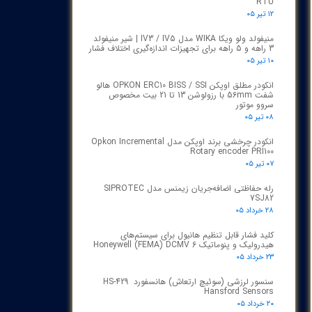
RTU
۱۲ تیر ۰۵
منیفولد ولو ویکا WIKA مدل IV3 / IV5 | شیر منیفولد
3 راهه و 5 راهه برای تجهیزات اندازه‌گیری اختلاف فشار
۱۰ تیر ۰۵
انکودر مطلق اوپکن OPKON ERC10 BISS / SSI هالو
شفت 56mm با رزولوشن 13 تا 21 بیت مخصوص
سروو موتور
۰۸ تیر ۰۵
انکودر چرخشی برند اوپکن مدل Opkon Incremental
Rotary encoder PRI100
۰۷ تیر ۰۵
رله حفاظتی اضافه‌جریان زیمنس مدل SIPROTEC
7SJ82
۲۸ خرداد ۰۵
کلید فشار قابل تنظیم هانیول برای سیستم‌های
هیدرولیک و پنوماتیک Honeywell (FEMA) DCMV 6
۲۳ خرداد ۰۵
سنسور لرزشی (سوئیچ ارتعاش) هانسفورد HS-429
Hansford Sensors
۲۰ خرداد ۰۵