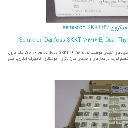
semikron SKKT
Semikron Danfoss SKKT 162/16 E, Dual Thyr
در دنیای صنعتی و قدرت‌های بالا، کارایی، دوام و ایمنی دستاوردهای کلیدی موفقیت‌اند. Semikron Danfoss SKKT 162/16 E، یک ماژول
SE است که برای کنترل و تنظیم قدرت در مدارهای واحدهای شارژ باتری، جوشکاری، تجهیزات آبکاری، منبع