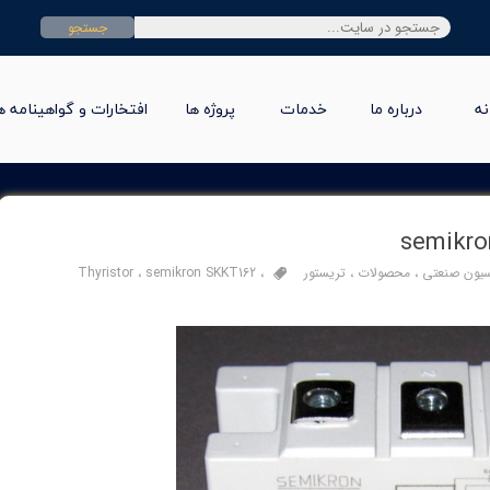
جستجو
نه
درباره ما
خدمات
پروژه ها
افتخارات و گواهینامه ه
سیون صنعتی
،
محصولات
،
تریستور
،
semikron SKKT162
،
Thyristor