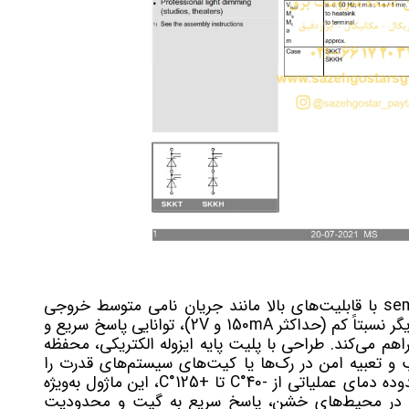
دوبل تریستور سمیکرون semikron SKKT162 با قابلیت‌های بالا مانند جریان نامی متوسط خروجی
156A، ولتاژ پیک برگشتی 1600V و گیت تریگر نسبتاً کم (حداکثر 150mA و 2V)، توانایی پاسخ سریع و
اهم می‌کند. طراحی با پلیت پایه ایزوله الکتریکی، محفظه
ان نصب و تعبیه امن در رک‌ها یا کیت‌های سیستم‌های قدرت را
می‌دهد. با حداکثر دمای کار 125°C و محدوده دمای عملیاتی از -40°C تا +125°C، این ماژول به‌ویژه
داری در محیط‌های خشن، پاسخ سریع به گیت و محدودیت