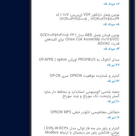
۰۷ مرداد ۰۵
بوبین وصل دژنکتور VD4 ای‌بی‌بی 110V | کد
1VCR004291G0005 , 1VCR016225G0034
۰۵ مرداد ۰۵
بوبین فرمان وصل ABB مدل GCE7004590P0105 Y3 |
Close Coil Assembly 110/125VDC برای کلیدهای
قدرت ADVAC
۰۳ مرداد ۰۵
مبدل آنالوگ به PROFIBUS اوپکن OP-APFB | opkon
۲۷ تیر ۰۵
کنترلر و شمارنده موقعیت OPKON سری OP-CN
۲۲ تیر ۰۵
جعبه شاسی آلومینومی استاندارد و محافظ دار سازه
گستر پایتخت تک سوراخ و چند سوراخ
۲۰ تیر ۰۵
خط‌کش مغناطیسی انکودر خطی OPKON MPS
۱۷ تیر ۰۵
کنترلر و پاور متر سه فاز توکی مدل DS9L-W-RC38 |
مولتی فانکشن پاور متر دیجیتال با ارتباط Modbus