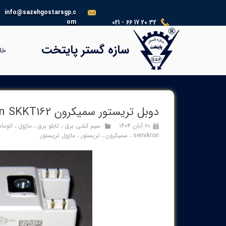
info@sazehgostarsgp.c
om
021 - 66 17 20 32
®​​​​​​​
سازه گستر پایتخت
خا
دوبل تریستور سمیکرون semikron SKKT162
۲۰ آبان ۱۴۰۴
سیم کشی برق
،
تابلو برق
،
ماژول
،
اتوما
semikron
،
سمیکرون
،
تریستور
،
ماژول تریستور