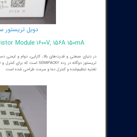
دوبل تریستور سمیکرون 162
istor Module 1600V, 156A 150mA
تریستور دوگانه در رده MIPACK2
تغذیه تنظیم‌شده و کنترل دما و سرعت طراحی شده است.