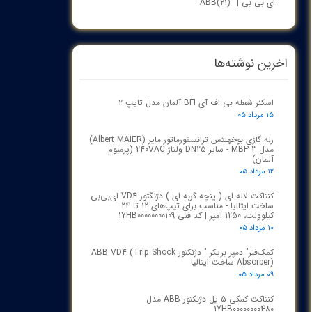
ای بی بی | ABB
(۲۱)
اخرین نوشته‌ها
اسکنر شعله بی اف آی BFI آلمان مدل تایپ ۲
۱۵ مرداد ۰۵
رله گازی بوخهلتس ترانسفورماتور مایر (Albert MAIER)
مدل MBP 3 - سایز DN25 ولتاژ 240VAC (پرمیوم
آلمان)
۱۲ مرداد ۰۵
کنتاکت لاله ای ( پنچه گربه ای ) دژنگتور VD4 ای‌بی‌بی
ساخت ایتالیا - مناسب برای تیپ‌های 12 تا 24
کیلوولت، 1250 آمپر | کد فنی 1YHB00000000109
۱۰ مرداد ۰۵
کمک‌فنر" دمپر بریکر " دژنکتور ABB VD4 (Trip Shock
Absorber) ساخت ایتالیا
۰۹ مرداد ۰۵
کنتاکت کمکی ۵ پل دژنکتور ABB مدل
1YHB00000000480