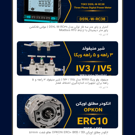
بوبین وصل دژنکتور VD4 ای‌بی‌بی 110V | کد 1VCR004291G0005 ,
1VCR016225G0034
۰۵ مرداد ۰۵
بوبین فرمان وصل ABB مدل GCE7004590P0105 Y3 | Close Coil
Assembly 110/125VDC برای کلیدهای قدرت ADVAC
۰۳ مرداد ۰۵
مبدل آنالوگ به PROFIBUS اوپکن OP-APFB | opkon