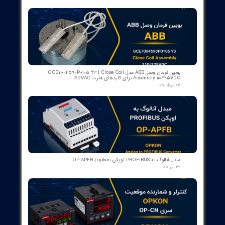
رله گازی بوخهلتس ترانسفورماتور مایر (Albert MAIER) مدل MBP 3
- سایز DN25 ولتاژ 240VAC (پرمیوم آلمان)
۱۲ مرداد ۰۵
کنتاکت لاله ای ( پنچه گربه ای ) دژنگتور VD4 ای‌بی‌بی ساخت ایتالیا
- مناسب برای تیپ‌های 12 تا 24 کیلوولت، 1250 آمپر | کد فنی
1YHB00000000109
۱۰ مرداد ۰۵