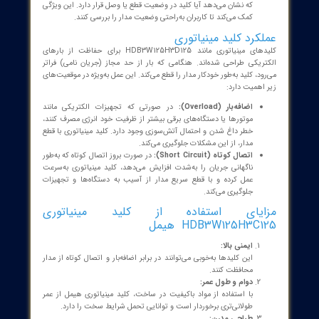
دازیم.
خصات کلید مینیاتوری هیمل
HDB3W125H3D1
نوع کلید:
کلید HDB3W125H3D125 از نوع کلیدهای مینیاتوری سه‌فاز است که
برای حفاظت از مدارهای الکتریکی در کاربردهای صنعتی و تجاری
طراحی شده است.
جریان نامی:
مانند نام کامل آن، این کلید برای تحمل جریان 125 آمپر طراحی شده
است. این ویژگی به نوبه خود این کلید را برای مصارف با بار سنگین
مناسب می‌سازد.
طراحی و نصب:
کلید HDB3W125H3D125 به راحتی نصب می‌شود و فضای کمی را در
تابلوهای برق اشغال می‌کند. طراحی مدولار این کلید، به راحتی امکان
تعویض یا گسترش مدار را فراهم می‌سازد.
تعداد پل‌ها:
این کلید با تعداد سه پل ارائه می‌شود (سه فاز) که برای مدارهای
سه‌فاز کاربرد دارد. برخی از مدل‌ها ممکن است یک یا دو پل نیز داشته
باشند.
نشانگر وضعیت: