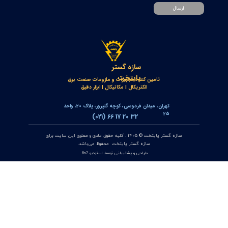
خط‌کش مغناطیسی انکودر خطی OPKON MPS
۱۷ تیر ۰۵
کنترلر و پاور متر سه فاز توکی مدل DS9L-W-RC38 | مولتی فانکشن
پاور متر دیجیتال با ارتباط Modbus RTU
۱۲ تیر ۰۵