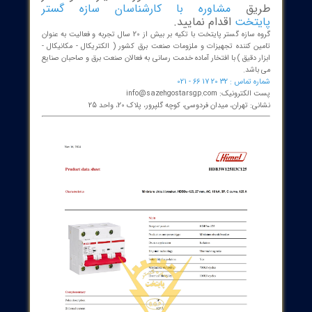
ت کلید به حالت مداربسته، می‌توان جریان مدار را وصل کرد.
 می توانید برای خرید و اطلاع از قیمت
کلید
مینیاتوری سه پل 125 آمپر هیمل Himel مدل
HDB3W125H3C1
مورد نیاز خود از
یق
مشاوره با کارشناسان سازه گستر
تخت
اقدام نمایید.
گروه سازه گستر پایتخت با تکیه بر بیش از 20 سال تجربه و فعالیت به عنوان
ن کننده تجهیزات و ملزومات صنعت برق کشور ( الکتریکال - مکانیکال -
 دقیق ) با افتخار آماده خدمت رسانی به فعالان صنعت برق و صاحبان صنایع
اشد.
 : 32 20 17 66 - 021
نیک: info@sazehgostarsgp.com
 تهران، میدان فردوسی، کوچه گلپرور، پلاک 20، واحد 25