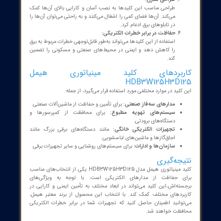
بسیاری از کلیدهای مینیاتوری هیمل به نشانگر وضعیت مجهز هستند
که نشان می‌دهد آیا کلید در وضعیت قطع یا وصل قرار دارد. این ویژگی
کمک می‌کند تا کاربران به‌راحتی وضعیت مدار را بررسی کنند.
کرد کلید مینیاتوری
کلیدهای مینیاتوری مانند HDB3W125H3D125 برای حفاظت از بارهای
ریکی طراحی شده‌اند. هنگامی که بار از حد مجاز (جریان نامی) فراتر
د، کلید به‌طور خودکار مدار را قطع می‌کند. این عمل به‌ویژه در موقعیت‌های
اهمیت دارد:
اضافه‌بار (Overload):
در صورتی که تجهیزات الکتریکی مانند
موتورها یا دستگاه‌های برقی بیشتر از ظرفیت خود انرژی مصرف کنند،
خطر داغ شدن و احتمال آتش‌سوزی وجود دارد. کلید مینیاتوری با قطع
مدار، از این مشکلات جلوگیری می‌کند.
اتصال کوتاه (Short Circuit):
در صورت بروز اتصال کوتاه که به‌طور
ناگهانی جریان را به‌شدت افزایش می‌دهد، کلید مینیاتوری به‌سرعت
عمل کرده و با قطع سریع مدار از آسیب به دستگاه‌ها و تجهیزات
جلوگیری می‌کند.
ایای استفاده از کلید مینیاتوری
HDB3W125H3C هیمل
ایمنی بالا: