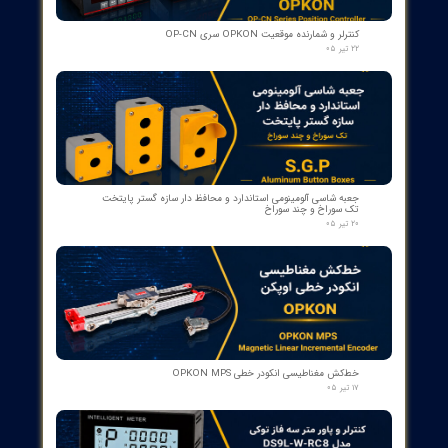
کمک‌فنر" دمپر بریکر " دژنکتور ABB VD4 (Trip Shock Absorber)
ساخت ایتالیا
۰۹ مرداد ۰۵
کنتاکت کمکی ۵ پل دژنکتور ABB مدل 1YHB00000000480
۰۷ مرداد ۰۵