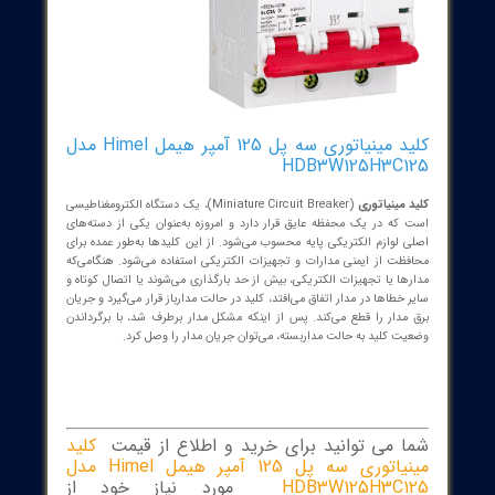
کلید مینیاتوری سه پل 125 آمپر هیمل Himel مدل
HDB3W125H3C1
مینیاتوری
(Miniature Circuit Breaker)، یک دستگاه الکترومغناطیسی
که در یک محفظه عایق قرار دارد و امروزه به‌عنوان یکی از دسته‌های
 لوازم الکتریکی پایه محسوب می‌شود. از این کلیدها به‌طور عمده برای
ظت از ایمنی مدارات و تجهیزات الکتریکی استفاده می‌شود. هنگامی‌که
ا یا تجهیزات الکتریکی، بیش از حد بارگذاری می‌شوند یا اتصال کوتاه و
خطاها در مدار اتفاق می‌افتد، کلید در حالت مدارباز قرار می‌گیرد و جریان
مدار را قطع می‌کند. پس از اینکه مشکل مدار برطرف شد، با برگرداندن