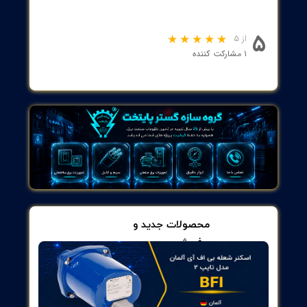
این کلیدها به‌خوبی می‌توانند در برابر اضافه‌بار و اتصال کوتاه از مدار
محافظت کنند.
دوام و طول عمر:
با استفاده از مواد باکیفیت در ساخت، کلید مینیاتوری هیمل از عمر
طولانی‌تری برخوردار است و توانایی تحمل شرایط سخت را دارد.
طراحی مدرن:
طراحی مناسب این کلیدها به نصب آسان و کارایی بالای آن‌ها کمک
می‌کند. آن‌ها فضای کمی را اشغال می‌کنند و به راحتی می‌توان آن‌ها را
در تابلوهای برق ادغام کرد.
حفاظت در برابر خطرات الکتریکی:
استفاده از این کلیدها می‌تواند به‌طور قابل‌توجهی خطرات مربوط به برق
را کاهش دهد و ایمنی در محیط‌های صنعتی و مسکونی را تضمین
کند.
ربردهای کلید مینیاتوری هیمل
HDB3W125H3D1
لید در موارد مختلفی مورد استفاده قرار می‌گیرد، از جمله:
مدارهای سه‌فاز صنعتی:
برای تأمین و حفاظت از ماشین‌آلات صنعتی.
سیستم‌های تهویه مطبوع:
برای محافظت از کمپرسورها و
دستگاه‌های برودتی.
تجهیزات الکتریکی خانگی:
مانند دستگاه‌های برقی بزرگ مانند