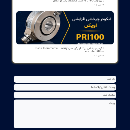
۲۷ تیر ۰۵
کنترلر و شمارنده موقعیت OPKON سری OP-CN
۲۲ تیر ۰۵
جعبه شاسی آلومینومی استاندارد و محافظ دار سازه گستر پایتخت
تک سوراخ و چند سوراخ
۲۰ تیر ۰۵