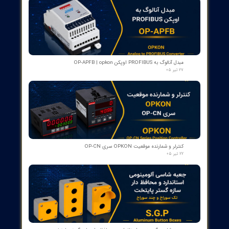
کمک‌فنر" دمپر بریکر " دژنکتور ABB VD4 (Trip Shock Absorber)
ساخت ایتالیا
۰۹ مرداد ۰۵
کنتاکت کمکی ۵ پل دژنکتور ABB مدل 1YHB00000000480
۰۷ مرداد ۰۵