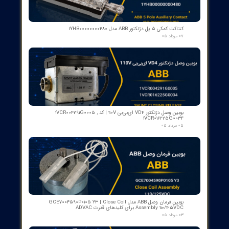
رله گازی بوخهلتس ترانسفورماتور مایر (Albert MAIER) مدل MBP 3
- سایز DN25 ولتاژ 240VAC (پرمیوم آلمان)
۱۲ مرداد ۰۵
کنتاکت لاله ای ( پنچه گربه ای ) دژنگتور VD4 ای‌بی‌بی ساخت ایتالیا
- مناسب برای تیپ‌های 12 تا 24 کیلوولت، 1250 آمپر | کد فنی
1YHB00000000109
۱۰ مرداد ۰۵