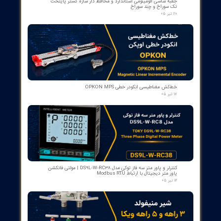
بوبین وصل دژنکتور VD4 ای‌بی‌بی 110V | کد 1VCR004291G0005 ,
1VCR016225G0034
۰۵ مرداد ۰۵
بوبین فرمان وصل ABB مدل GCE7004590P0105 Y3 | Close Coil
Assembly 110/125VDC برای کلیدهای قدرت ADVAC
۰۳ مرداد ۰۵