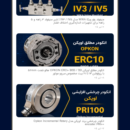
مبدل آنالوگ به PROFIBUS اوپکن OP-APFB | opkon
۲۷ تیر ۰۵
کنترلر و شمارنده موقعیت OPKON سری OP-CN
۲۲ تیر ۰۵
جعبه شاسی آلومینومی استاندارد و محافظ دار سازه گستر پایتخت
تک سوراخ و چند سوراخ
۲۰ تیر ۰۵