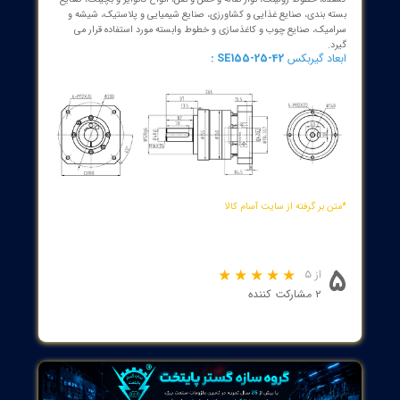
ی اصلی یک گیربکس خورشیدی عبارتند از :
چرخ دنده ی مرکزی (خورشیدی)
چرخ دنده پینیون (سیاره ای)
محفظه یا قفسه که چرخ دنده ها بر روی آن قرار گرفته اند.
رینگ خارجی که تمام اجزای گیربکس را احاطه کرده است.
کس خورشیدی در انواع صنایع از جمله تیکنر صنایع آب و فاضلاب، میكسر
 معدنی و قیر، خطوط کارخانجات فولاد نظیر نورد فولاد، توربین‌های بادی،
‌ های خردكن مواد معدنی، بال‌ میل سیمان و صنایع وابسته، وینچ‌ های
، خطوط رولینگ، نوار نقاله و حمل و نقل، انواع کانوایر و بچینگ، صنایع
‌ بندی، صنایع غذایی و کشاورزی، صنایع شیمیایی و پلاستیک، شیشه و
یک، صنایع چوب و کاغذسازی و خطوط وابسته مورد استفاده قرار می