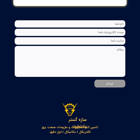
خط‌کش مغناطیسی انکودر خطی OPKON MPS
۱۷ تیر ۰۵
کنترلر و پاور متر سه فاز توکی مدل DS9L-W-RC38 | مولتی فانکشن
پاور متر دیجیتال با ارتباط Modbus RTU
۱۲ تیر ۰۵