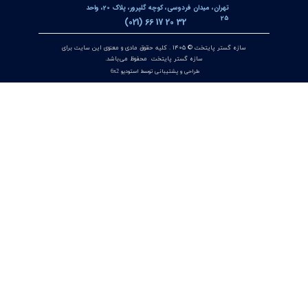
منیفولد ولو ویکا WIKA مدل IV3 / IV5 | شیر منیفولد 3 راهه و 5
راهه برای تجهیزات اندازه‌گیری اختلاف فشار
۱۰ تیر ۰۵
انکودر مطلق اوپکن OPKON ERC10 BISS / SSI هالو شفت 56mm
با رزولوشن 13 تا 21 بیت مخصوص سروو موتور
۰۸ تیر ۰۵