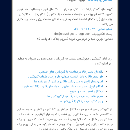
دنده متحرک (بزرگ تر) را به اندازه شعاع چرخ دنده ی محرک (کوچک تر)
م کنیم عددی به دست می آید که به آن نسبت تبدیل می گویند. نسبت
ل از مهم ترین مشخصه های یک گیربکس به شمار می رود و بدیهی است
ر چه نسبت تبدیل بزرگتر باشد، گشتاور خروجی بیشتری خواهیم داشت.
 می توانید انواع گیربکس های خورشیدی مورد
ز خود را از طریق
مشاوره با کارشناسان سازه
ر پایتخت
تهیه کنید.
گروه سازه گستر پایتخت با تکیه بر بیش از 20 سال تجربه و فعالیت به عنوان
ن کننده تجهیزات و ملزومات صنعت برق کشور ( الکتریکال - مکانیکال -
 دقیق ) با افتخار آماده خدمت رسانی به فعالان صنعت برق و صاحبان صنایع
اشد.
 : 32 20 17 66 - 021
نیک: info@sazehgostarsgp.com
 تهران، میدان فردوسی، کوچه گلپرور، پلاک 20، واحد 25
زایای گیربکس خورشیدی نسبت به گیربکس های معمولی میتوان به موارد