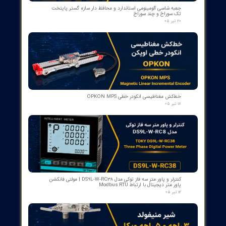
بوبین وصل دژنکتور VD4 ای‌بی‌بی 110V | کد 1VCR004291G0005 ,
1VCR016225G0034
۰۵ مرداد ۰۵
بوبین فرمان وصل ABB مدل GCE7004590P0105 Y3 | Close Coil
Assembly 110/125VDC برای کلیدهای قدرت ADVAC
۰۳ مرداد ۰۵