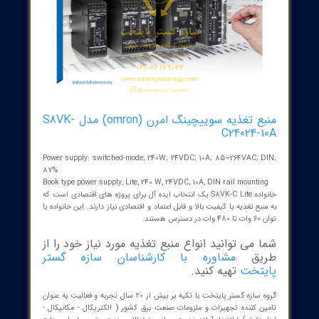
منبع تغذیه سوییچینگ امرن (omron) مدل S8VK-
C24024-
Power supply: switched-mode; 240W; 24VDC; 10A; 85÷264VAC; 
87%
Book type power supply, Lite, 240 W, 24VDC, 10A, DIN rail mounti
خانواده S8VK-C Lite یک انتخاب ایده آل برای پروژه های اقتصادی است که
بع تغذیه با کیفیت بالا و قابل اعتماد و اقتصادی نیاز دارند. این خانواده با