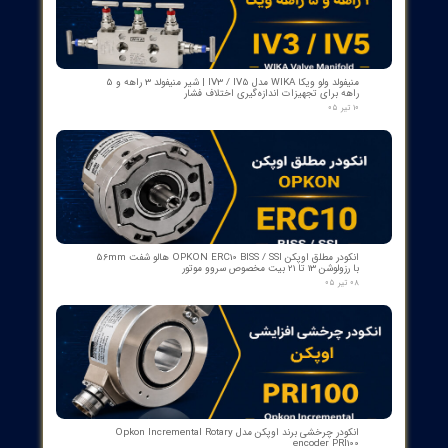
مبدل آنالوگ به PROFIBUS اوپکن OP-APFB | opkon
۲۷ تیر ۰۵
کنترلر و شمارنده موقعیت OPKON سری OP-CN
۲۲ تیر ۰۵