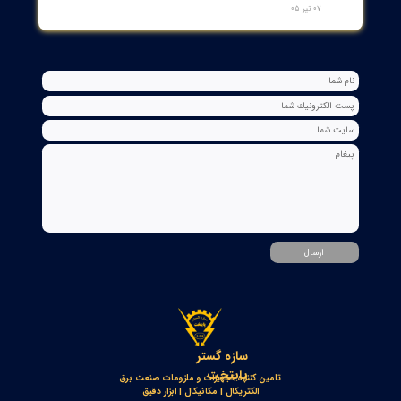
جعبه شاسی آلومینومی استاندارد و محافظ دار سازه گستر پایتخت
تک سوراخ و چند سوراخ
۲۰ تیر ۰۵
خط‌کش مغناطیسی انکودر خطی OPKON MPS
۱۷ تیر ۰۵