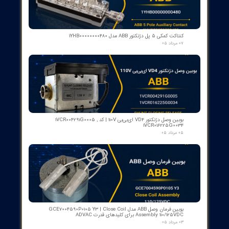
اسکنر شعله بی اف آی BFI آلمان مدل تایپ ۲
۱۵ مرداد ۰۵
رله گازی بوخهلتس ترانسفورماتور مایر (Albert MAIER) مدل MBP 3
- سایز DN25 ولتاژ 240VAC (پرمیوم آلمان)
۱۲ مرداد ۰۵
کنتاکت لاله ای ( پنچه گربه ای ) دژنگتور VD4 ای‌بی‌بی ساخت ایتالیا
- مناسب برای تیپ‌های 12 تا 24 کیلوولت، 1250 آمپر | کد فنی
1YHB00000000109