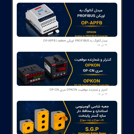
۱۰ مرداد ۰۵
کمک‌فنر" دمپر بریکر " دژنکتور ABB VD4 (Trip Shock Absorber)
ساخت ایتالیا
۰۹ مرداد ۰۵
کنتاکت کمکی ۵ پل دژنکتور ABB مدل 1YHB00000000480
۰۷ مرداد ۰۵