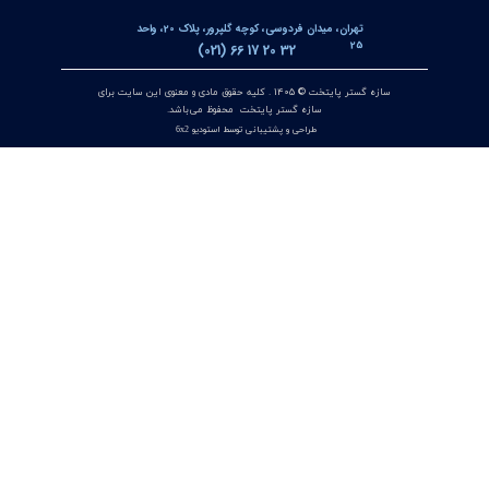
کنترلر و پاور متر سه فاز توکی مدل DS9L-W-RC38 | مولتی فانکشن
پاور متر دیجیتال با ارتباط Modbus RTU
۱۲ تیر ۰۵
منیفولد ولو ویکا WIKA مدل IV3 / IV5 | شیر منیفولد 3 راهه و 5
راهه برای تجهیزات اندازه‌گیری اختلاف فشار
۱۰ تیر ۰۵