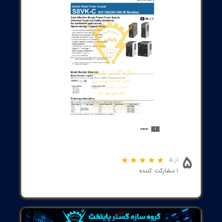
نحوه نصب
Din-Rail
ابعاد
60x150x125 mm
20
IP
کارخانه سازنده
OMRON
کشور سازنده
چین
 در محیط های صنعتی
منبع تغذیه 24 ولت 10 آمپر ریلی امرن مدل S8VK-C24024 می‌توانند در بازه
وسیع دمایی کارکرد مناسبی داشته باشد . این بازه دمایی از 40- تا 70 درجه
ی گراد است و در این دما پایداری منبع تغذیه تست و گارانتی شده است
و سایر برندها ممکن است دچار ایراد شوند . بدنه منابع تغذیه سری S8VK
 طراحی شده است که در برابر لرزش و آلودگی های محیط کار بسیار
م است و به همین دلیل مورد استقبال بسیاری از سازندگان ماشین آلات
ی قرار گرفته است.
دیتا شیت منبع تغذیه امرون سری s8vk-c