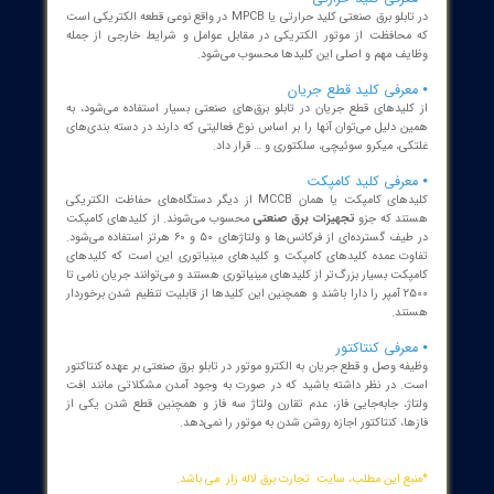
د تا از بروز هرگونه حادثه احتمالی جلوگیری
. به منظور کاهش دما و خنک کردن تابلو
برق فشار قوی در آنها از گاز SF6 استفاده
شود.
که با انواع تابلو برق‌های صنعتی و نحوه عملکرد آنها آشنا شدید، نوبت به
یده است تا به بررسی و معرفی تجهیزات تابلو برق صنعتی بپردازیم. همان
که می‌دانید تجهیزات موجود در تابلوهای برق می‌توانند عملکرد
العاده‌ای را برای شما به ارمغان بیاورند؛ بنابراین شناخت کامل و
تجهیزات برق صنعتی
و همچنین اطلاع و آگاهی از کاربرد هر کدام از
ت داخل تابلو برق به شما کمک نماید تا بتوانید در شرایط خاص و حساس
م گیری مناسبی را با توجه به تجهیزات به کار رفته انجام دهید یا در
ی که مشکل و ایرادی به وجود آمد، بتوانید مهم‌ترین قطعه را بررسی و
بی کنید تا مشکل نهایی بر طرف شود.
تجهیزات تابلو برق صنعتی آشنا شوید
خصوص
تجهیزات تابلو برق‌های صنعتی
می‌توان به موارد زیر اشاره نمود:
رفی فیوزها
له کلیدی‌ترین و مهم‌ترین تجهیزات داخل
تابلو برق های صنعتی
فیوزها