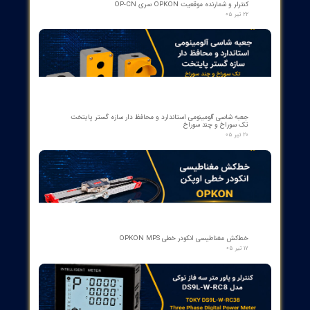
کنتاکت لاله ای ( پنچه گربه ای ) دژنگتور VD4 ای‌بی‌بی ساخت ایتالیا
- مناسب برای تیپ‌های 12 تا 24 کیلوولت، 1250 آمپر | کد فنی
1YHB00000000109
۱۰ مرداد ۰۵
کمک‌فنر" دمپر بریکر " دژنکتور ABB VD4 (Trip Shock Absorber)
ساخت ایتالیا
۰۹ مرداد ۰۵