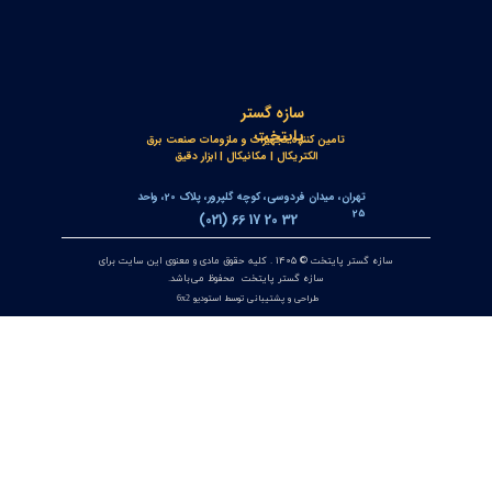
۲۲ تیر ۰۵
جعبه شاسی آلومینومی استاندارد و محافظ دار سازه گستر پایتخت
تک سوراخ و چند سوراخ
۲۰ تیر ۰۵
خط‌کش مغناطیسی انکودر خطی OPKON MPS
۱۷ تیر ۰۵