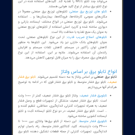
داخلی:
به تابلو برق‌هایی، تابلوبرق داخلی گفته می‌شود که در فضاهای
بسته مانند داخل سالن، سوله و … نصب شود.
فضای باز:
همان طور که از اسم آن هم قابل حدس است،
تابلو برق
صنعتی
فضای باز به تابلو برقی گفته می‌شود که در محیط‌های آزاد و
فضای باز نصب شده باشد.
تابلوهای ایستاده: این دسته از تابلو برق‌ها در محل نصب به صورت
ایستاده قرار می‌گیرند. تابلو برق ایستاده کارایی چند منظوره دارد و
داخل آن می‌توان تجهیزات الکتریکی مانند تجهیزات کنترل، قدرت و …
را نصب کرد.
تابلوبرق دیواری:
تابلو برق‌های دیواری روی دیوار نصب می‌شوند. این
دسته از تابلو برق‌ها خود به دو دسته تابلو برق توکار و تابلو برق روکار
تقسیم می‌شوند.
تابلوهای راک:
این دسته از تابلو برق‌ها حالت قفسه، قفسه دارند و
محفظه‌های مختلف با کارکردهای متفاوت روی آنها نصب شده است.
تابلوبرق Swing:
تابلوبرق Swing به نوعی مانند تابلوبرق راک است با
این تفاوت که درب آن متحرک است. متحرک بودن درب تابلوبرق این
امکان را فراهم می‌کند که پشت آن قابل رویت باشد. از طرفی دیگر
درب متحرک امکان دسترسی به تجهیزات داخل تابلو برق را فراهم
می‌کند. در خصوص این نوع تابلو برق لازم به ذکر است که در مقایسه با
دیگر
انواع تابلو برق صنعتی
قیمت بیشتری دارد و جنس درب آن هم
از شیشه است.