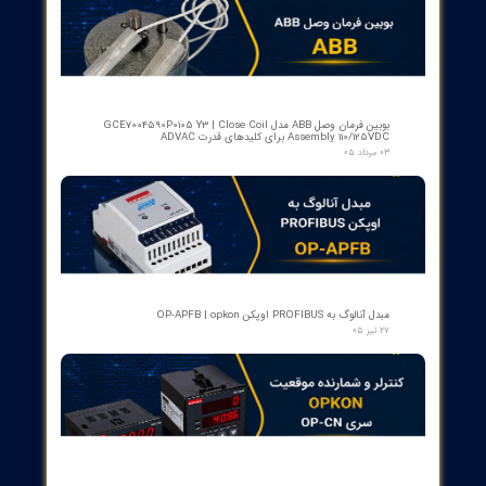
اسکنر شعله بی اف آی BFI آلمان مدل تایپ ۲
۱۵ مرداد ۰۵
رله گازی بوخهلتس ترانسفورماتور مایر (Albert MAIER) مدل MBP 3
- سایز DN25 ولتاژ 240VAC (پرمیوم آلمان)
۱۲ مرداد ۰۵