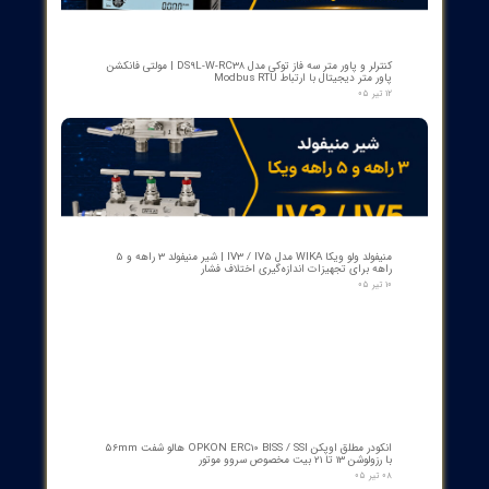
کنتاکت کمکی ۵ پل دژنکتور ABB مدل 1YHB00000000480
۰۷ مرداد ۰۵
بوبین وصل دژنکتور VD4 ای‌بی‌بی 110V | کد 1VCR004291G0005 ,
1VCR016225G0034
۰۵ مرداد ۰۵