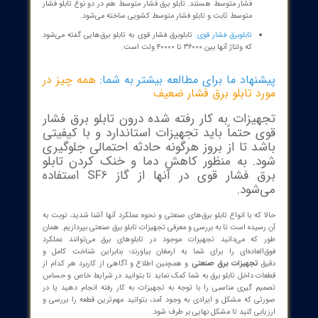
تابلوهای کشویی:
هدف از ساخت تابلو برق به صورت کشویی
محافظت از موتور است. این نوع تابلو برق هم در مقایسه با دیگر انواع
تابلو برق قیمت بیشتری دارد.
تابلوهای مرکز قدرت:
این نوع از تابلو برق‌ها برای تغذیه تابلو برق MCC
استفاده می‌شود و به طور کلی یک تابلو توزیع محسوب شده که
می‌تواند چند تابلو MCC را تغذیه کند. کلیدهای استفاده شده در این
نوع تابلو برق بیشتر از نوع کلید هوایی هستند.
تابلو های توزیع برق صنعتی:
تابلوهای توزیع برق صنعتی معمولاً در
مکان‌های عمومی، کارخانه‌ها، فرودگاه‌ها، بیمارستان‌ها و … استفاده
می‌شوند. تابلو برق توزیع صنعتی در انواع مختلف ایستاده، بارانی و
دیواری ساخته شده و کاربرد اصلی استفاده از تابلوهای توزیع صنعتی
به عنوان یک منبع تغذیه با حفاظت بالا است.
تابلوهای اصلاح ضریب قدرت:
از این نوع تابلوهای صنعتی تحت
عنوان تابلوهای بانک خازنی نیز یاد می‌شود. این تابلوها به منظور
کاهش توان رآکتور در سیستم، کاهش تلفات سیستم و افزایش
راندمان آن استفاده می‌شوند. علاوه بر این، استفاده از این نوع
تابلوهای برق، مصرف برق را به میزان قابل توجهی کاهش می‌دهد.
اع تابلو برق بر اساس ولتاژ
و برق صنعتی
بر اساس ولتاژ به سه دسته تقسیم می‌شوند‌.
تابلو برق فشار