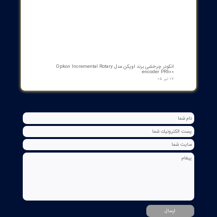
بوبین فرمان وصل ABB مدل GCE7004590P0105 Y3 | Close Coil
Assembly 110/125VDC برای کلیدهای قدرت ADVAC
۰۳ مرداد ۰۵
مبدل آنالوگ به PROFIBUS اوپکن OP-APFB | opkon
۲۷ تیر ۰۵
کنترلر و شمارنده موقعیت OPKON سری OP-CN