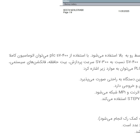
از پی ال سی سری 400 زیمنس برای کاربری‌های صنعتی متوسط رو به بالا استفاده می‌شود. با استفاده از plc s7-400 مي‌توان اتوماسيون كاملا
يكپارچه يا TIA PORTAL (تيا پورتال) ايجاد كرد. پی ال سی S7-400 نسبت به S7-300 سرعت پردازش، بیت حافظه، فانکشن‌های سیستمی،
که می‌شود.