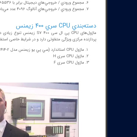
مجموع ورودي / خروجي‌هاي ديجيتال برابر با 65536 عدد است.
مجموع ورودي / خروجي‌هاي آنالوگ 4096 عدد مي‌باشد.
دسته‌بندي CPU سري 400 زيمنس
پردازنده مرکزی ویژگی متفاوتی دارد و در شرایط خاصی استفا
ماژول CPU استاندارد (سي پي يو زيمنس مدل CPU 414-2 در اين دسته قرار دارد.)
ماژول CPU سری H
ماژول CPU سری F