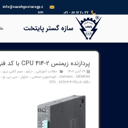
info@sazehgostarsgp.c
om
021 - 66 17 20 32
®​​​​​​​
سازه گستر پایتخت
خا
پردازنده زيمنس 2-414 CPU با کد فنی 6ES7414-2XL07-0AB0
۲۹ آبان ۱۴۰۲
مطالب آموزشی
،
درایو
،
سیم کشی برق
،
SIEMENS
،
siemens
،
اتوماسیون صنعتی
،
ماژول
،
سی پی یو
،
CPU
،
6ES7414-2XL07-0AB0