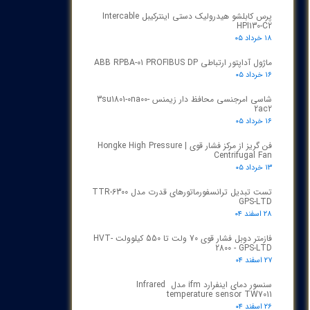
پرس کابلشو هیدرولیک دستی اینترکیبل Intercable
HPI130-C2
۱۸ خرداد ۰۵
ماژول آداپتور ارتباطی ABB RPBA-01 PROFIBUS DP
۱۶ خرداد ۰۵
شاسی امرجنسی محافظ دار زیمنس 3su1801-0na00-
2ac2
۱۶ خرداد ۰۵
فن گریز از مرکز فشار قوی | Hongke High Pressure
Centrifugal Fan
۱۳ خرداد ۰۵
تست تبدیل ترانسفورماتورهای قدرت مدل TTR‑6300
GPS‑LTD
۲۸ اسفند ۰۴
فازمتر دوبل فشار قوی 70 ولت تا 550 کیلوولت HVT-
2800 - GPS-LTD
۲۷ اسفند ۰۴
سنسور دمای اینفرارد ifm مدل Infrared
temperature sensor TW7011
۲۶ اسفند ۰۴