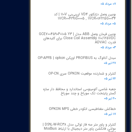
۰۷ مرداد ۰۵
بوبین وصل دژنکتور VD4 ای‌بی‌بی 110V | کد
1VCR004291G0005 , 1VCR016225G0034
۰۵ مرداد ۰۵
بوبین فرمان وصل ABB مدل GCE7004590P0105 Y3 |
Close Coil Assembly 110/125VDC برای کلیدهای
قدرت ADVAC
۰۳ مرداد ۰۵
مبدل آنالوگ به PROFIBUS اوپکن OP-APFB | opkon
۲۷ تیر ۰۵
کنترلر و شمارنده موقعیت OPKON سری OP-CN
۲۲ تیر ۰۵
جعبه شاسی آلومینومی استاندارد و محافظ دار سازه
گستر پایتخت تک سوراخ و چند سوراخ
۲۰ تیر ۰۵
خط‌کش مغناطیسی انکودر خطی OPKON MPS
۱۷ تیر ۰۵
کنترلر و پاور متر سه فاز توکی مدل DS9L-W-RC38 |
مولتی فانکشن پاور متر دیجیتال با ارتباط Modbus