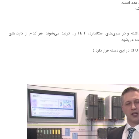
ماژول‌های CPU پی ال سی S7 400 زیمنس تنوع زیادی داشته و در سری‌های استاندارد، H، F و… تولید می‌شوند. هر کدام از کارت‌های
ده می‌شود: