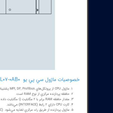
خصوصيات ماژول سي پي يو 6ES7414-2XL07-0AB0
ماژول CPU از پروتكل‌هاي MPI, DP, Profibus پشتيباني مي‌كند.
حافظه پردازنده مركزي از نوع RAM است.
مقدار حافظه RAM برابر با 2 مگابايت (1 مگابايت داده + 1 مگابايت برنامه) است.
كارت CPU داراي 2 رابط (INTERFACE) مي‌باشد.
ماژول پردازنده از طريق رك مركزي تغذيه مي‌شود. (5VDC , 24VDC)