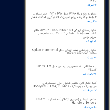
RTU
۱۲ تیر ۰۵
منیفولد ولو ویکا WIKA مدل IV3 / IV5 | شیر منیفولد
3 راهه و 5 راهه برای تجهیزات اندازه‌گیری اختلاف فشار
۱۰ تیر ۰۵
انکودر مطلق اوپکن OPKON ERC10 BISS / SSI هالو
شفت 56mm با رزولوشن 13 تا 21 بیت مخصوص
سروو موتور
۰۸ تیر ۰۵
انکودر چرخشی برند اوپکن مدل Opkon Incremental
Rotary encoder PRI100
۰۷ تیر ۰۵
رله حفاظتی اضافه‌جریان زیمنس مدل SIPROTEC
7SJ82
۲۸ خرداد ۰۵
کلید فشار قابل تنظیم هانیول برای سیستم‌های
هیدرولیک و پنوماتیک Honeywell (FEMA) DCMV 6
۲۳ خرداد ۰۵
سنسور لرزشی (سوئیچ ارتعاش) هانسفورد HS-429
Hansford Sensors
۲۰ خرداد ۰۵