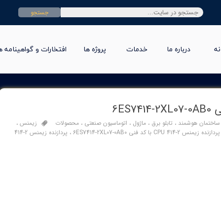
جستجو
نه
درباره ما
خدمات
پروژه ها
افتخارات و گواهینامه ه
ساختمان هوشمند
،
تابلو برق
،
ماژول
،
اتوماسیون صنعتی
،
محصولات
زیمنس
،
پردازنده زيمنس 2-414 CPU با کد فنی 6ES7414-2XL07-0AB0
،
پردازنده زيمنس 2-414