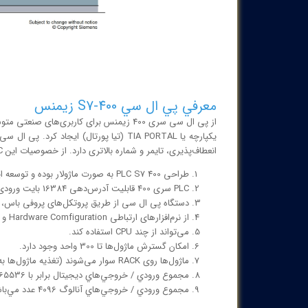
معرفي پي ال سي S7-400 زيمنس
انعطاف‌پذیری، تایمر و شماره بالاتری دارد. از خصوصیات این PLC می‌توان به موارد زیر اشاره کرد:
طراحی PLC S7 400 به صورت ماژولار بوده و توسعه این دستگاه به راحتی صورت می‌پذیرد.
PLC سری 400 قابلیت آدرس‌دهی 16384 بایت ورودی و خروجی دارد.
دستگاه پی ال سی از طریق پروتکل‌های پروفی باس، اترنت و MP1 شب
از نرم‌افزارهای ارتباطی Hardware Comfiguration و STEP7 استفاده می‌کند.
می‌تواند از چند CPU استفاده کند.
امکان گسترش ماژول‌ها تا 300 واحد وجود دارد.
ماژول‌ها روی RACK سوار می‌شوند (تغذیه ماژول‌ها به کمک رک انجام می‌شود).
مجموع ورودي / خروجي‌هاي ديجيتال برابر با 65536 عدد است.
مجموع ورودي / خروجي‌هاي آنالوگ 4096 عدد مي‌باشد.