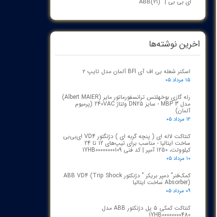
ای بی بی | ABB
(۲۱)
اخرین نوشته‌ها
اسکنر شعله بی اف آی BFI آلمان مدل تایپ ۲
۱۵ مرداد ۰۵
رله گازی بوخهلتس ترانسفورماتور مایر (Albert MAIER)
مدل MBP 3 - سایز DN25 ولتاژ 240VAC (پرمیوم
آلمان)
۱۲ مرداد ۰۵
کنتاکت لاله ای ( پنچه گربه ای ) دژنگتور VD4 ای‌بی‌بی
ساخت ایتالیا - مناسب برای تیپ‌های 12 تا 24
کیلوولت، 1250 آمپر | کد فنی 1YHB00000000109
۱۰ مرداد ۰۵
کمک‌فنر" دمپر بریکر " دژنکتور ABB VD4 (Trip Shock
Absorber) ساخت ایتالیا
۰۹ مرداد ۰۵
کنتاکت کمکی ۵ پل دژنکتور ABB مدل
1YHB00000000480