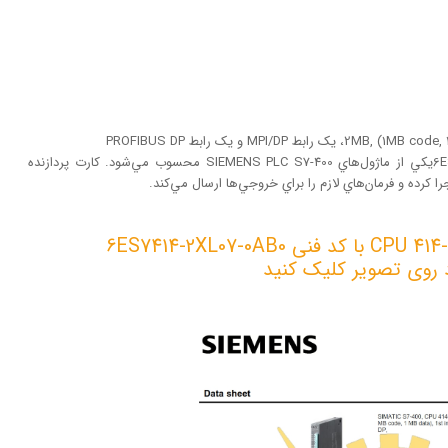
پردازنده زيمنس 2-414 CPU با كد فني 6ES7414-2XL07-0AB0يكي از ماژول‌هاي SIEMENS PLC S7-400 محسوب مي‌شود. كارت پردازنده
را كرده و فرمان‌هاي لازم را براي خروجي‌ها ارسال مي‌كند.
د روی تصویر کلیک کنید