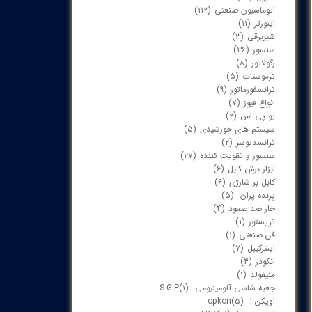
اتوماسیون صنعتی
(۱۱۲)
اینورتر
(۱۱)
شیربرقی
(۳)
سنسور
(۳۶)
رگولاتور
(۸)
ترموستات
(۵)
ترانسفورماتور
(۹)
انواع فیوز
(۷)
یو پی اس
(۲)
سیستم های خورشیدی
(۵)
ترانسدیوسر
(۲)
سنسور و تقویت کننده
(۲۷)
ابزار برش کابل
(۶)
کابل بر شارژی
(۶)
پرنده پران
(۵)
خار ضد صعود
(۴)
تریستور
(۱)
فن صنعتی
(۱)
اینترکیبل
(۷)
انکودر
(۴)
منیفولد
(۱)
جعبه شاسی آلومینیومی S.G.P
(۱)
اوپکن | opkon
(۵)