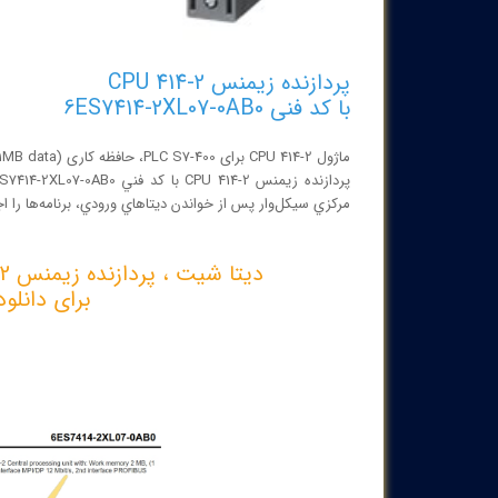
پردازنده زيمنس 2-414 CPU
با کد فنی 6ES7414-2XL07-0AB0
ماژول CPU 414-2 برای PLC S7-400، حافظه کاری 2MB, (1MB code, 1MB data)، یک رابط MPI/DP و یک رابط PROFIBUS DP
مركزي سيكل‌وار پس از خواندن ديتاهاي ورودي، برنامه‌ها را اج
دیتا شیت ، پردازنده زيمنس 2-414 CPU با کد فنی 6ES7414-2XL07-0AB0
برای دانلو