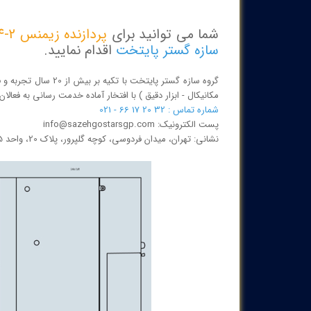
شما می توانید برای
پردازنده زيمنس 2-414 CPU
سازه گستر پایتخت
اقدام نمایید.
گروه سازه گستر پایتخ
مکانیکال - ابزار دقیق ) با افتخار آماده خدمت رسانی به فعا
شماره تماس : 32 20 17 66 - 021
پست الکترونیک: info@sazehgostarsgp.com
نشانی: تهران، میدان فردوسی، کوچه گلپرور، پلاک 20، واحد 25