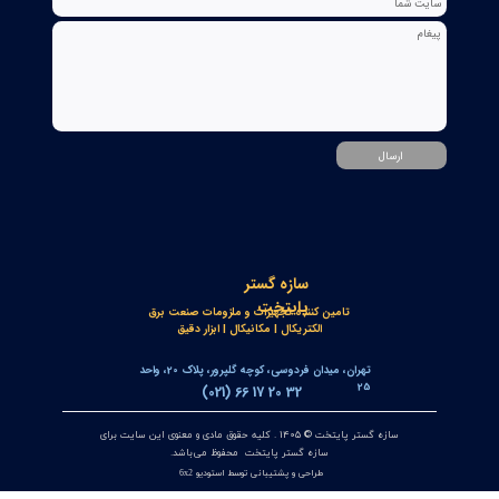
بوبین فرمان وصل ABB مدل GCE7004590P0105 Y3 | Close Coil
Assembly 110/125VDC برای کلیدهای قدرت ADVAC
۰۳ مرداد ۰۵
مبدل آنالوگ به PROFIBUS اوپکن OP-APFB | opkon
۲۷ تیر ۰۵