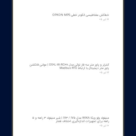
کنتاکت لاله ای ( پنچه گربه ای ) دژنگتور VD4 ای‌بی‌بی ساخت ایتالیا
- مناسب برای تیپ‌های 12 تا 24 کیلوولت، 1250 آمپر | کد فنی
1YHB00000000109
۱۰ مرداد ۰۵
کمک‌فنر" دمپر بریکر " دژنکتور ABB VD4 (Trip Shock Absorber)
ساخت ایتالیا
۰۹ مرداد ۰۵