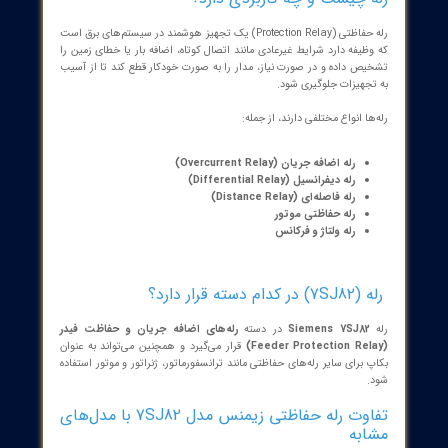
حفاظت اضافه جریان (Overcurrent Protection)
حفاظت اضافه جریان جهت‌دار (Directional OC)
تشخیص خطای زمین حساس
حفاظت موتور
نظارت بر جریان کم (Undercurrent)
کنترل زمان راه‌اندازی
حفاظت حرارتی (Thermal Overload)
حفاظت خرابی کلید (Breaker Failure Protection)
حفاظت عدم تعادل بار
قفل حفاظتی (Lockout)