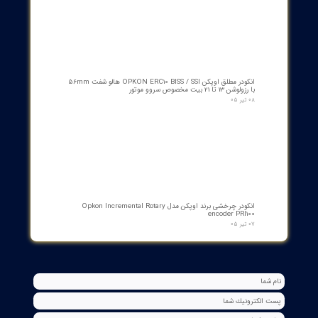
کنتاکت کمکی ۵ پل دژنکتور ABB مدل 1YHB00000000480
۰۷ مرداد ۰۵
بوبین وصل دژنکتور VD4 ای‌بی‌بی 110V | کد 1VCR004291G0005 ,
1VCR016225G0034
۰۵ مرداد ۰۵