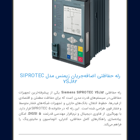
 دیفرانسیل و بکاپ حفاظتی
رله حفاظتی اضافه‌جریان زیمنس مدل SIPROTEC
7SJ82