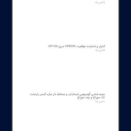
پرفروش​​​​​​​
اسکنر شعله بی اف آی BFI آلمان مدل تایپ ۲
۱۵ مرداد ۰۵
رله گازی بوخهلتس ترانسفورماتور مایر (Albert MAIER) مدل MBP 3
- سایز DN25 ولتاژ 240VAC (پرمیوم آلمان)
۱۲ مرداد ۰۵