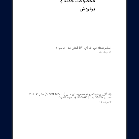
حفاظت پشتیبان تجهیزات قدرت
آیا به
شاسی رله حفاظتی اضافه‌جریان زیمنس
مدل SIPROTEC 7SJ82
متناسب با حوزه
فعالیت و کسب و کارتان نیاز دارید؟
تیم مجرب سازه گستر پایتخت به پشتوانه 25 سال
سابقه درخشان، آماده ارائه خدمات تامین انواع تجهیزات
تخصصی
مورد نیاز
شماست. همین حالا تماس بگیرید
!
[
شماره تماس : 32 20 17 66 - 021
]
[
مشاوره با کارشناسان سازه گستر پایتخت
]