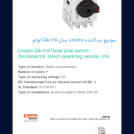
داکننده Lovato مدل GA016A لواتو
Lovato GA016AThree-pole switch
disconnector, direct operating version, 16A
Type of product:
Switch disconnectors
Number of poles:
3
Type of operating voltage:
AC
IEC Conventional free air thermal current Ith [A]:
16