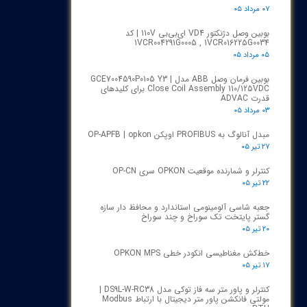
۰۷ مرداد ۰۵
بوبین وصل دژنکتور VD4 ای‌بی‌بی 110V | کد
1VCR004291G0005 , 1VCR016225G0034
۰۵ مرداد ۰۵
بوبین فرمان وصل ABB مدل GCE7004590P0105 Y3 |
Close Coil Assembly 110/125VDC برای کلیدهای
قدرت ADVAC
۰۳ مرداد ۰۵
مبدل آنالوگ به PROFIBUS اوپکن OP-APFB | opkon
۲۷ تیر ۰۵
کنترلر و شمارنده موقعیت OPKON سری OP-CN
۲۲ تیر ۰۵
جعبه شاسی آلومینومی استاندارد و محافظ دار سازه
گستر پایتخت تک سوراخ و چند سوراخ
۲۰ تیر ۰۵
خط‌کش مغناطیسی انکودر خطی OPKON MPS
۱۷ تیر ۰۵
کنترلر و پاور متر سه فاز توکی مدل DS9L-W-RC38 |
مولتی فانکشن پاور متر دیجیتال با ارتباط Modbus