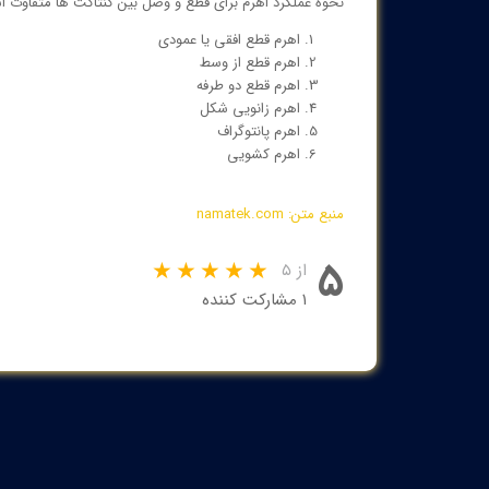
نحوه عملکرد اهرم برای قطع و وصل بین کنتاکت ها متفاوت ا
اهرم قطع افقی یا عمودی
اهرم قطع از وسط
اهرم قطع دو طرفه
اهرم زانویی شکل
اهرم پانتوگراف
اهرم کشویی
منبع متن: namatek.com
۵
از ۵
۱ مشارکت کننده