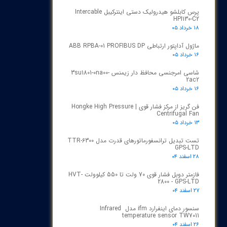
پرس کابلشو هیدرولیک دستی اینترکیبل Intercable
HPI130-C2
۱۸ خرداد ۰۵
ماژول آداپتور ارتباطی ABB RPBA-01 PROFIBUS DP
۱۶ خرداد ۰۵
شاسی امرجنسی محافظ دار زیمنس 3su1801-0na00-
2ac2
۱۶ خرداد ۰۵
فن گریز از مرکز فشار قوی | Hongke High Pressure
Centrifugal Fan
۱۳ خرداد ۰۵
تست تبدیل ترانسفورماتورهای قدرت مدل TTR‑6300
GPS‑LTD
۲۸ اسفند ۰۴
فازمتر دوبل فشار قوی 70 ولت تا 550 کیلوولت HVT-
2800 - GPS-LTD
۲۷ اسفند ۰۴
سنسور دمای اینفرارد ifm مدل Infrared
temperature sensor TW7011
۲۶ اسفند ۰۴