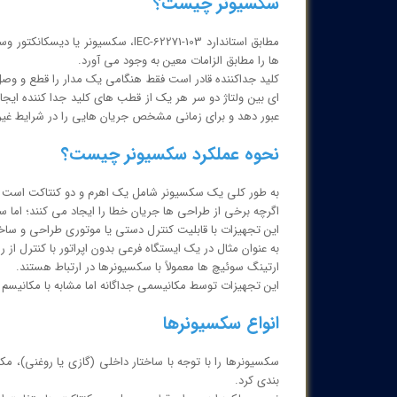
سکسیونر چیست؟
مطابق استاندارد IEC-62271-103، سک
ها را مطابق الزامات معین به وجود می آورد.
کلید جداکننده قادر است فقط هنگامی یک مدار را قطع و وصل 
ای بین ولتاژ دو سر هر یک از قطب های کلید جدا کننده ایجا
عبور دهد و برای زمانی مشخص جریان هایی را در شرایط غیر 
نحوه عملکرد سکسیونر چیست؟
به طور کلی یک سکسیونر شامل یک اهرم و دو کنتاکت است که
اگرچه برخی از طراحی ها جریان خطا را ایجاد می کنند؛ اما 
این تجهیزات با قابلیت کنترل دستی یا موتوری طراحی و ساخت
به عنوان مثال در یک ایستگاه فرعی بدون اپراتور با کنترل از
ارتینگ سوئیچ ها معمولاً با سکسیونرها در ارتباط هستند.
این تجهیزات توسط مکانیسمی جداگانه اما مشابه با مکانیسم 
انواع سکسیونرها
سکسیونرها را با توجه با ساختار داخلی (گازی یا روغنی)، 
بندی کرد.