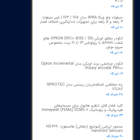
RTU
۱۲ تیر ۰۵
منیفولد ولو ویکا WIKA مدل IV3 / IV5 | شیر منیفولد
3 راهه و 5 راهه برای تجهیزات اندازه‌گیری اختلاف فشار
۱۰ تیر ۰۵
انکودر مطلق اوپکن OPKON ERC10 BISS / SSI هالو
شفت 56mm با رزولوشن 13 تا 21 بیت مخصوص
سروو موتور
۰۸ تیر ۰۵
انکودر چرخشی برند اوپکن مدل Opkon Incremental
Rotary encoder PRI100
۰۷ تیر ۰۵
رله حفاظتی اضافه‌جریان زیمنس مدل SIPROTEC
7SJ82
۲۸ خرداد ۰۵
کلید فشار قابل تنظیم هانیول برای سیستم‌های
هیدرولیک و پنوماتیک Honeywell (FEMA) DCMV 6
۲۳ خرداد ۰۵
سنسور لرزشی (سوئیچ ارتعاش) هانسفورد HS-429
Hansford Sensors
۲۰ خرداد ۰۵