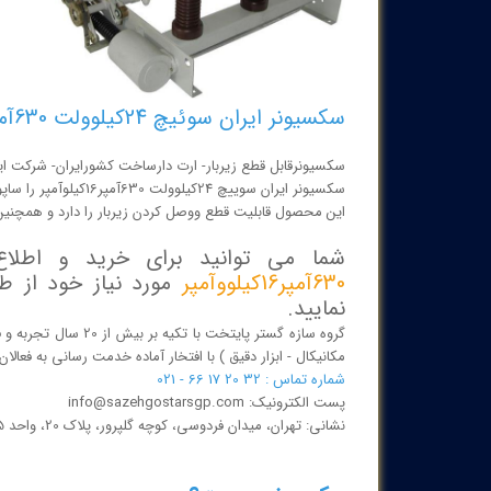
سکسیونر ایران سوئیچ 24کیلوولت 630آمپر16کیلووآمپر
سکسیونرقابل قطع زیربار- ارت دارساخت کشورایران- شرکت ای
سکسیونر ایران سوییچ 24کیلوولت 630آمپر16کیلوآمپر را ساپورت می کند.
این محصول قابلیت قطع ووصل کردن زیربار را دارد و همچنین بر روی تابلوهای 24کی
شما می توانید برای خرید و اط
630آمپر16کیلووآمپر
مورد نیاز خود از 
نمایید.
گروه سازه گستر پایتخ
مکانیکال - ابزار دقیق ) با افتخار آماده خدمت رسانی به فعا
شماره تماس : 32 20 17 66 - 021
پست الکترونیک: info@sazehgostarsgp.com
نشانی: تهران، میدان فردوسی، کوچه گلپرور، پلاک 20، واحد 25