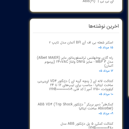
ای بی بی | ABB
(۲۱)
اخرین نوشته‌ها
اسکنر شعله بی اف آی BFI آلمان مدل تایپ ۲
۱۵ مرداد ۰۵
رله گازی بوخهلتس ترانسفورماتور مایر (Albert MAIER)
مدل MBP 3 - سایز DN25 ولتاژ 240VAC (پرمیوم
آلمان)
۱۲ مرداد ۰۵
کنتاکت لاله ای ( پنچه گربه ای ) دژنگتور VD4 ای‌بی‌بی
ساخت ایتالیا - مناسب برای تیپ‌های 12 تا 24
کیلوولت، 1250 آمپر | کد فنی 1YHB00000000109
۱۰ مرداد ۰۵
کمک‌فنر" دمپر بریکر " دژنکتور ABB VD4 (Trip Shock
Absorber) ساخت ایتالیا
۰۹ مرداد ۰۵
کنتاکت کمکی ۵ پل دژنکتور ABB مدل
1YHB00000000480