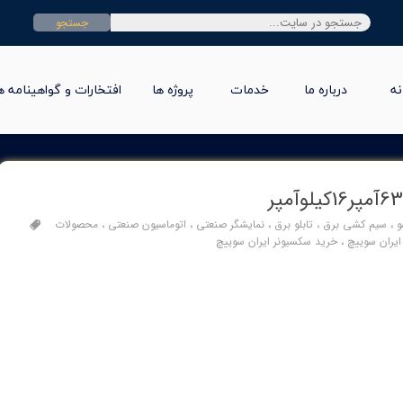
جستجو
نه
درباره ما
خدمات
پروژه ها
افتخارات و گواهینامه ه
و
،
سیم کشی برق
،
تابلو برق
،
نمایشگر صنعتی
،
اتوماسیون صنعتی
،
محصولات
ایران سوییچ
،
خرید سکسیونر ایران سوییچ