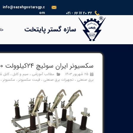
info@sazehgostarsgp.c
om
021 - 66 17 20 32
®​​​​​​​
سازه گستر پایتخت
خا
سکسیونر ایران سوئیچ 24کیلوولت 630آمپر16کیلوآمپر
۲۵ شهریور ۱۴۰۳
مطالب آموزشی
،
سیم و کابل
،
کابل ش
برق صنعتی
،
تجهیزات برق صنعتی
،
قیمت سکسیونر
،
سکسیونر
،