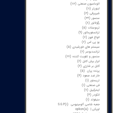
اتوماسیون صنعتی
(۱۱۲)
اینورتر
(۱۱)
شیربرقی
(۳)
سنسور
(۳۶)
رگولاتور
(۸)
ترموستات
(۵)
ترانسفورماتور
(۹)
انواع فیوز
(۷)
یو پی اس
(۲)
سیستم های خورشیدی
(۵)
ترانسدیوسر
(۲)
سنسور و تقویت کننده
(۲۷)
ابزار برش کابل
(۶)
کابل بر شارژی
(۶)
پرنده پران
(۵)
خار ضد صعود
(۴)
تریستور
(۱)
فن صنعتی
(۱)
اینترکیبل
(۷)
انکودر
(۴)
منیفولد
(۱)
جعبه شاسی آلومینیومی S.G.P
(۱)
اوپکن | opkon
(۵)