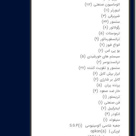
اتوماسیون صنعتی
(۱۱۲)
اینورتر
(۱۱)
شیربرقی
(۳)
سنسور
(۳۶)
رگولاتور
(۸)
ترموستات
(۵)
ترانسفورماتور
(۹)
انواع فیوز
(۷)
یو پی اس
(۲)
سیستم های خورشیدی
(۵)
ترانسدیوسر
(۲)
سنسور و تقویت کننده
(۲۷)
ابزار برش کابل
(۶)
کابل بر شارژی
(۶)
پرنده پران
(۵)
خار ضد صعود
(۴)
تریستور
(۱)
فن صنعتی
(۱)
اینترکیبل
(۷)
انکودر
(۴)
منیفولد
(۱)
جعبه شاسی آلومینیومی S.G.P
(۱)
اوپکن | opkon
(۵)