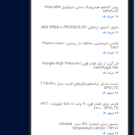
پرس کابلشو هیدرولیک دستی اینترکیبل Intercable
HPI130-C2
۱۸ خرداد ۰۵
ماژول آداپتور ارتباطی ABB RPBA-01 PROFIBUS DP
۱۶ خرداد ۰۵
شاسی امرجنسی محافظ دار زیمنس 3su1801-0na00-
2ac2
۱۶ خرداد ۰۵
فن گریز از مرکز فشار قوی | Hongke High Pressure
Centrifugal Fan
۱۳ خرداد ۰۵
تست تبدیل ترانسفورماتورهای قدرت مدل TTR‑6300
GPS‑LTD
۲۸ اسفند ۰۴
فازمتر دوبل فشار قوی 70 ولت تا 550 کیلوولت HVT-
2800 - GPS-LTD
۲۷ اسفند ۰۴
سنسور دمای اینفرارد ifm مدل Infrared
temperature sensor TW7011
۲۶ اسفند ۰۴