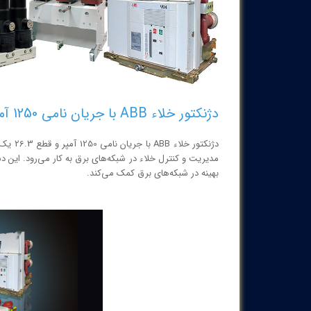
دژنکتور خلاء ABB با جریان نامی 1250 آمپر – قطع 26.3 abb-vcb-1250-26
دژنکتو
مدیریت و کنترل خلاء در شبکه‌های برق به کار می‌رود. این دست
بهینه در شبکه‌های برق کمک می‌کند.