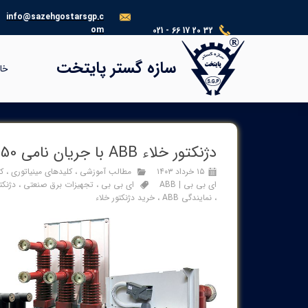
info@sazehgostarsgp.c
om
021 - 66 17 20 32
®​​​​​​​
سازه گستر پایتخت
خا
دژنکتور خلاء ABB با جریان نامی 1250 آمپر – قطع 26.3 abb-vcb-1250-26
۱۵ خرداد ۱۴۰۳
مطالب آموزشی
،
کلیدهای مینیاتوری
،
کن
ای بی بی | ABB
ای بی بی
،
تجهیزات برق صنعتی
،
دژنکت
،
نمایندگی ABB
،
خرید دژنکتور خلاء