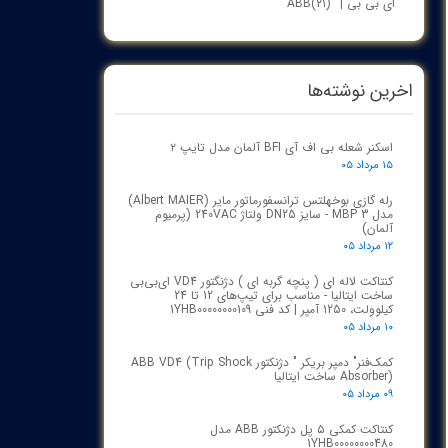
ای بی بی | ABB
(۲۱)
اخرین نوشته‌ها
اسکنر شعله بی اف آی BFI آلمان مدل تایپ ۲
۱۵ مرداد ۰۵
رله گازی بوخهلتس ترانسفورماتور مایر (Albert MAIER)
مدل MBP 3 - سایز DN25 ولتاژ 240VAC (پرمیوم
آلمان)
۱۲ مرداد ۰۵
کنتاکت لاله ای ( پنچه گربه ای ) دژنگتور VD4 ای‌بی‌بی
ساخت ایتالیا - مناسب برای تیپ‌های 12 تا 24
کیلوولت، 1250 آمپر | کد فنی 1YHB00000000109
۱۰ مرداد ۰۵
کمک‌فنر" دمپر بریکر " دژنکتور ABB VD4 (Trip Shock
Absorber) ساخت ایتالیا
۰۹ مرداد ۰۵
کنتاکت کمکی ۵ پل دژنکتور ABB مدل
1YHB00000000480