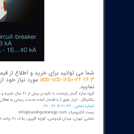
شما می توانید برای خرید و اطلاع از قی
26.3 abb-vcb-1250-26
مورد نیاز خود ا
نمایید.
گروه سازه گستر پایتخ
مکانیکال - ابزار دقیق ) با افتخار آماده خدمت رسانی به فعا
شماره تماس : 32 20 17 66 - 021
پست الکترونیک: info@sazehgostarsgp.com
نشانی: تهران، میدان فردوسی، کوچه گلپرور، پلاک 20، واحد 25