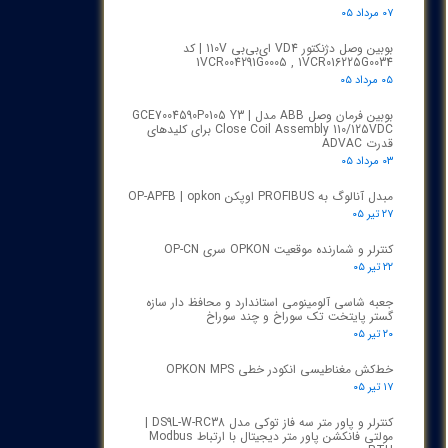
۰۷ مرداد ۰۵
بوبین وصل دژنکتور VD4 ای‌بی‌بی 110V | کد
1VCR004291G0005 , 1VCR016225G0034
۰۵ مرداد ۰۵
بوبین فرمان وصل ABB مدل GCE7004590P0105 Y3 |
Close Coil Assembly 110/125VDC برای کلیدهای
قدرت ADVAC
۰۳ مرداد ۰۵
مبدل آنالوگ به PROFIBUS اوپکن OP-APFB | opkon
۲۷ تیر ۰۵
کنترلر و شمارنده موقعیت OPKON سری OP-CN
۲۲ تیر ۰۵
جعبه شاسی آلومینومی استاندارد و محافظ دار سازه
گستر پایتخت تک سوراخ و چند سوراخ
۲۰ تیر ۰۵
خط‌کش مغناطیسی انکودر خطی OPKON MPS
۱۷ تیر ۰۵
کنترلر و پاور متر سه فاز توکی مدل DS9L-W-RC38 |
مولتی فانکشن پاور متر دیجیتال با ارتباط Modbus