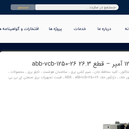
جستجو
نه
درباره ما
خدمات
پروژه ها
افتخارات و گواهینامه ه
تاکتور
،
کلید محافظ جان
،
سیم کشی برق
،
ساختمان هوشمند
،
تابلو برق
،
محصولات
،
ور خلاء
،
دژنکتور خلاء ABB
abb-vcb-1250-26
،
،
قیمت تجهیزات برق صنعتی ای بی بی