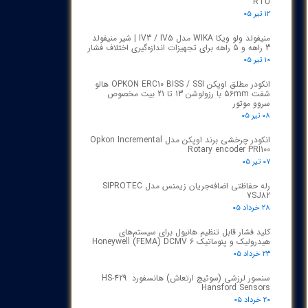
RTU
۱۲ تیر ۰۵
منیفولد ولو ویکا WIKA مدل IV3 / IV5 | شیر منیفولد
3 راهه و 5 راهه برای تجهیزات اندازه‌گیری اختلاف فشار
۱۰ تیر ۰۵
انکودر مطلق اوپکن OPKON ERC10 BISS / SSI هالو
شفت 56mm با رزولوشن 13 تا 21 بیت مخصوص
سروو موتور
۰۸ تیر ۰۵
انکودر چرخشی برند اوپکن مدل Opkon Incremental
Rotary encoder PRI100
۰۷ تیر ۰۵
رله حفاظتی اضافه‌جریان زیمنس مدل SIPROTEC
7SJ82
۲۸ خرداد ۰۵
کلید فشار قابل تنظیم هانیول برای سیستم‌های
هیدرولیک و پنوماتیک Honeywell (FEMA) DCMV 6
۲۳ خرداد ۰۵
سنسور لرزشی (سوئیچ ارتعاش) هانسفورد HS-429
Hansford Sensors
۲۰ خرداد ۰۵