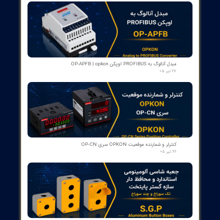
کنتاکت لاله ای ( پنچه گربه ای ) دژنگتور VD4 ای‌بی‌بی ساخت ایتالیا
- مناسب برای تیپ‌های 12 تا 24 کیلوولت، 1250 آمپر | کد فنی
1YHB00000000109
۱۰ مرداد ۰۵
کمک‌فنر" دمپر بریکر " دژنکتور ABB VD4 (Trip Shock Absorber)
ساخت ایتالیا
۰۹ مرداد ۰۵