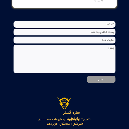
جعبه شاسی آلومینومی استاندارد و محافظ دار سازه گستر پایتخت
تک سوراخ و چند سوراخ
۲۰ تیر ۰۵
خط‌کش مغناطیسی انکودر خطی OPKON MPS
۱۷ تیر ۰۵