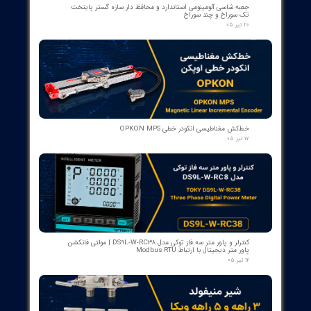
کنتاکت کمکی ۵ پل دژنکتور ABB مدل 1YHB00000000480
۰۷ مرداد ۰۵
بوبین وصل دژنکتور VD4 ای‌بی‌بی 110V | کد 1VCR004291G0005 ,
1VCR016225G0034
۰۵ مرداد ۰۵