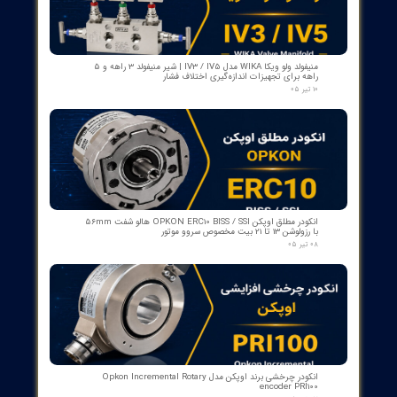
بوبین فرمان وصل ABB مدل GCE7004590P0105 Y3 | Close Coil
Assembly 110/125VDC برای کلیدهای قدرت ADVAC
۰۳ مرداد ۰۵
مبدل آنالوگ به PROFIBUS اوپکن OP-APFB | opkon
۲۷ تیر ۰۵
کنترلر و شمارنده موقعیت OPKON سری OP-CN
۲۲ تیر ۰۵