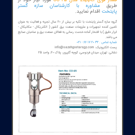
کابلشو یک ابزار است که برای ایجاد اتصال محکم و ماندگار بین کابل‌ها
قاط تقاطع و اتصالات استفاده می‌شود. عمدتاً در صنعت برق و سیستم‌های
‌کشی استفاده می‌شود که به طور کل کابلشو رابط جریان بین هادی کابل و
 تجهیزات بود و پرس کابلشو جهت پرس کرد انواع کابلشو هایی است که
انواع کابل متصل می شوند.
 می توانید برای خرید
پرس کابلشو هیدرولیک
ی zupper مدل CO-25
مورد نیاز خود از
یق
مشاوره با کارشناسان سازه گستر
تخت
اقدام نمایید.
گروه سازه گستر پایتخت با تکیه بر بیش از 20 سال تجربه و فعالیت به عنوان
ن کننده تجهیزات و ملزومات صنعت برق کشور ( الکتریکال - مکانیکال -
 دقیق ) با افتخار آماده خدمت رسانی به فعالان صنعت برق و صاحبان صنایع
اشد.
 : 32 20 17 66 - 021
نیک: info@sazehgostarsgp.com
 تهران، میدان فردوسی، کوچه گلپرور، پلاک 20، واحد 25