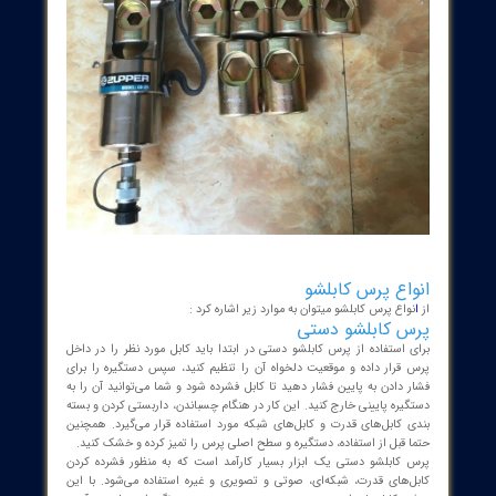
سری با قابلیت چرخش 350 درجه
دریچه ایمنی داخلی با رسیدن به حداکثر فشار، منبع روغن را دور می
زند و به طور خودکار فشار را آزاد می کند.
جمع شدن دستی پس از پرس
فشار کاری : 700 بار
توان کاری : 230 کیلو نیوتون
سایز قابل پرس : 16 - 630 میلیمتر مربع
سایز فک ها : 150 , 185 , 240 , 300 , 400 , 500 میلیمتر مربع
مجهز به جعبه حمل و نقل استیل
وزن : 5.3 کیلوگرم
ابعاد : 320x88x120 میلیمتر
ساخت کشور چین