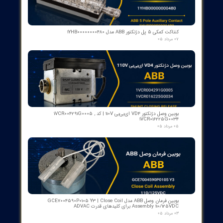
اسکنر شعله بی اف آی BFI آلمان مدل تایپ ۲
۱۵ مرداد ۰۵
رله گازی بوخهلتس ترانسفورماتور مایر (Albert MAIER) مدل MBP 3
- سایز DN25 ولتاژ 240VAC (پرمیوم آلمان)
۱۲ مرداد ۰۵