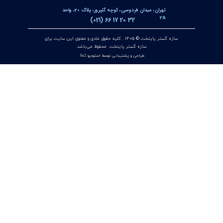
کنترلر و پاور متر سه فاز توکی مدل DS9L-W-RC38 | مولتی فانکشن
پاور متر دیجیتال با ارتباط Modbus RTU
۱۲ تیر ۰۵
منیفولد ولو ویکا WIKA مدل IV3 / IV5 | شیر منیفولد 3 راهه و 5
راهه برای تجهیزات اندازه‌گیری اختلاف فشار
۱۰ تیر ۰۵