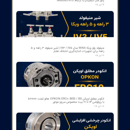
بوبین وصل دژنکتور VD4 ای‌بی‌بی 110V | کد 1VCR004291G0005 ,
1VCR016225G0034
۰۵ مرداد ۰۵
بوبین فرمان وصل ABB مدل GCE7004590P0105 Y3 | Close Coil
Assembly 110/125VDC برای کلیدهای قدرت ADVAC
۰۳ مرداد ۰۵