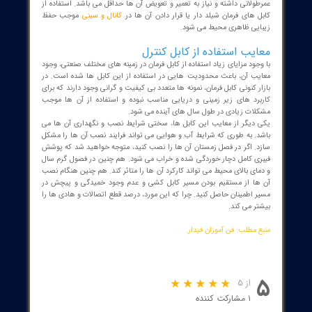
ظ خاص تشکیل شده که انتقال صحیح دیتا و سیگنال ها را تضمین می
 وجود لایه اضافی به نام شیلد موجب اتصال بهتر اجزای خطوط تولید می
 استفاده از آن ها به دلیل کاهش تاثیر میدان مغناطیسی و امکان اتصال
یم آن ها به برق اصلی، موجب محبوبیت آن بین انواع دیگر کابل های
ن شده است. اما به این نکته توجه کنید که وجود خمیدگی در مسیر سیم
آن مجاز نمی باشد.
برد کابل فرمان
 فرمان با عنوان کابل مورد استفاده در کارخانه های صنعتی شناخته می
. از آن ها برای تنظیم و کنترل تجهیزات صنعتی و منتقل کردن صحیح
ال بین آن ها برای انجام خودکار فرآیند ها استفاده می شود. این کابل
انعطاف پذیر و مقاوم در کابل های خط تولید و موتور های سنگین کاربرد
 و به علت مقاوم بودن آن ها در برابر رطوبت، مواد اسیدی، مواد نفتی و
ی می توان از مدل های مختلف آن ها برای کابل کشی زیر آب، تونل ها و
اخت های مکانیکی استفاده کرد. کاربرد کابل فرمان شامل موارد زیر است:
کانال های زیر زمینی و حفر تونل ها
خط تولید کارخانه های خودرو سازی
دستگاه های CNC
پست فشار قوی در نیروگاه های برق
صنعت آسانسور
علم رباتیک و ساخت ربات های پیشرفته