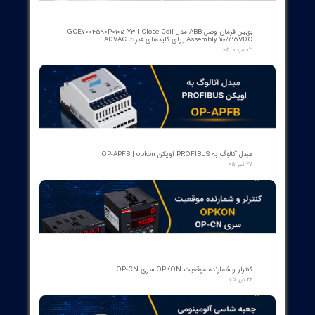
رله گازی بوخهلتس ترانسفورماتور مایر (Albert MAIER) مدل MBP 3
- سایز DN25 ولتاژ 240VAC (پرمیوم آلمان)
۱۲ مرداد ۰۵
کنتاکت لاله ای ( پنچه گربه ای ) دژنگتور VD4 ای‌بی‌بی ساخت ایتالیا
- مناسب برای تیپ‌های 12 تا 24 کیلوولت، 1250 آمپر | کد فنی
1YHB00000000109
۱۰ مرداد ۰۵