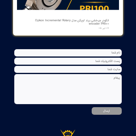
مبدل آنالوگ به PROFIBUS اوپکن OP-APFB | opkon
۲۷ تیر ۰۵
کنترلر و شمارنده موقعیت OPKON سری OP-CN
۲۲ تیر ۰۵