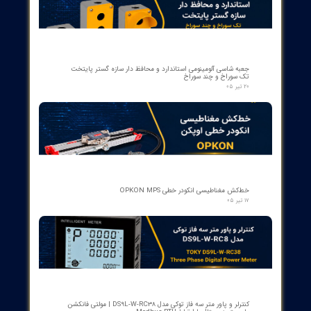
کمک‌فنر" دمپر بریکر " دژنکتور ABB VD4 (Trip Shock Absorber)
ساخت ایتالیا
۰۹ مرداد ۰۵
کنتاکت کمکی ۵ پل دژنکتور ABB مدل 1YHB00000000480
۰۷ مرداد ۰۵