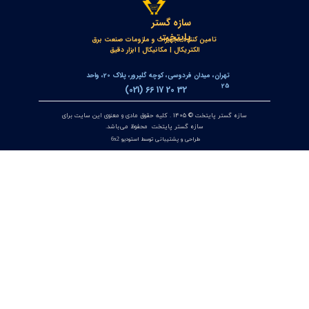
جعبه شاسی آلومینومی استاندارد و محافظ دار سازه گستر پایتخت
تک سوراخ و چند سوراخ
۲۰ تیر ۰۵
خط‌کش مغناطیسی انکودر خطی OPKON MPS
۱۷ تیر ۰۵
کنترلر و پاور متر سه فاز توکی مدل DS9L-W-RC38 | مولتی فانکشن
پاور متر دیجیتال با ارتباط Modbus RTU