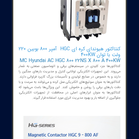
کنتاکتور هیوندای کره ای HGC آمپر 800 بوبین 220
با توان 400KW
MC Hyundai AC HGC 800 22NS X 800 A 40
کتورها جزء کلیدی در سیستم‌های برقی و اتوماسیون صنعتی به شمار
وند. این تجهیزات الکتریکی توانایی کنترل و مدیریت بارهای سنگین را
د و به خصوص در صنایع تولیدی و تأسیسات بزرگ کاربرد فراوانی دارند.
تورها به عنوان سوئیچ‌های الکتریکی عمل کرده و می‌توانند به سرعت و با
بارهای برقی را روشن و خاموش کنند. این ویژگی‌ها باعث می‌شود که