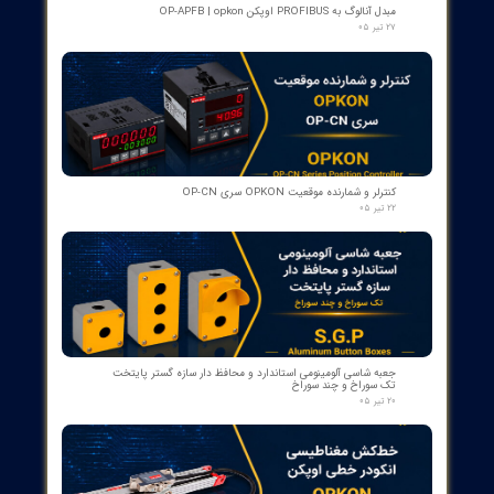
- سایز DN25 ولتاژ 240VAC (پرمیوم آلمان)
۱۲ مرداد ۰۵
کنتاکت لاله ای ( پنچه گربه ای ) دژنگتور VD4 ای‌بی‌بی ساخت ایتالیا
- مناسب برای تیپ‌های 12 تا 24 کیلوولت، 1250 آمپر | کد فنی
1YHB00000000109
۱۰ مرداد ۰۵
کمک‌فنر" دمپر بریکر " دژنکتور ABB VD4 (Trip Shock Absorber)
ساخت ایتالیا
۰۹ مرداد ۰۵