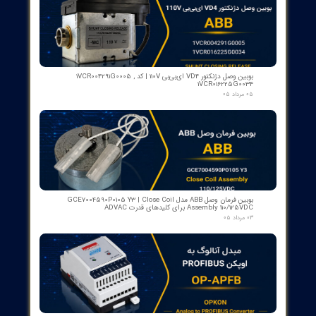
​محصولات جدید و
پرفروش​​​​​​​
اسکنر شعله بی اف آی BFI آلمان مدل تایپ ۲
۱۵ مرداد ۰۵
رله گازی بوخهلتس ترانسفورماتور مایر (Albert MAIER) مدل MBP 3