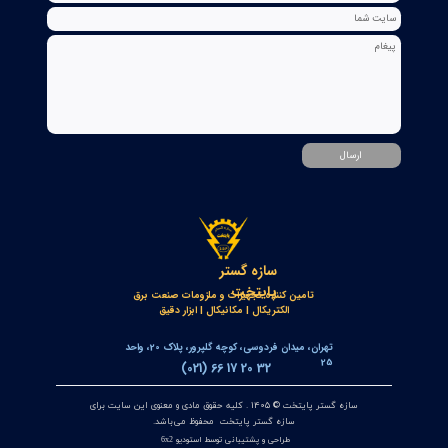
کنترلر و شمارنده موقعیت OPKON سری OP-CN
۲۲ تیر ۰۵
جعبه شاسی آلومینومی استاندارد و محافظ دار سازه گستر پایتخت
تک سوراخ و چند سوراخ
۲۰ تیر ۰۵