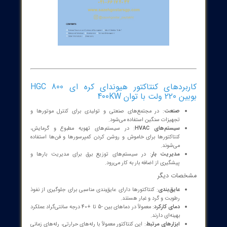
ت فنی کنتاکتور Hyundai HGC 800
توان خروجی
: حداکثر توان خروجی حدود 400 کیلووات (KW) است.
ولتاژ نامی
: این کنتاکتور معمولاً برای ولتاژهای 220 ولت طراحی شده
است.
تعداد پل‌ها
: کنتاکتور HGC 800 معمولاً دارای 3 پل برای بارهای سه
فاز است.
جریان نامی
: حداکثر جریان کارکردی وابسته به ظرفیت بار و شرایط
کاری می‌تواند متفاوت باشد، اما معمولاً برای بارهای بزرگ طراحی شده
است.
نوع کنترل
: می‌تواند به صورت کنترل دستی یا خودکار (با استفاده از
رله‌ها و سنسورها) عمل کند.
با کلیک بر روی تصویر زیر کاتالوگ کنتاکتور های