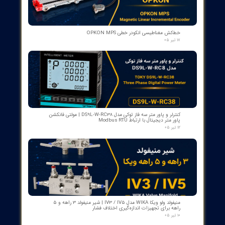
کنتاکت کمکی ۵ پل دژنکتور ABB مدل 1YHB00000000480
۰۷ مرداد ۰۵
بوبین وصل دژنکتور VD4 ای‌بی‌بی 110V | کد 1VCR004291G0005 ,
1VCR016225G0034
۰۵ مرداد ۰۵