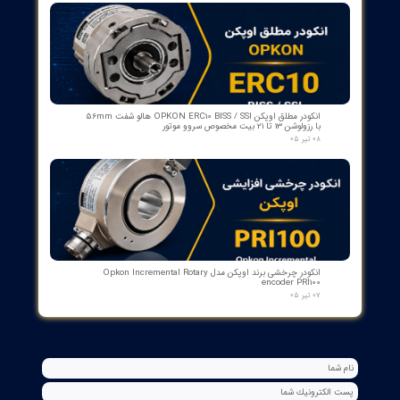
بوبین فرمان وصل ABB مدل GCE7004590P0105 Y3 | Close Coil
Assembly 110/125VDC برای کلیدهای قدرت ADVAC
۰۳ مرداد ۰۵
مبدل آنالوگ به PROFIBUS اوپکن OP-APFB | opkon
۲۷ تیر ۰۵