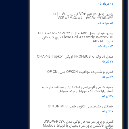
۰۷ مرداد ۰۵
بوبین وصل دژنکتور VD4 ای‌بی‌بی 110V | کد
1VCR004291G0005 , 1VCR016225G0034
۰۵ مرداد ۰۵
بوبین فرمان وصل ABB مدل GCE7004590P0105 Y3 |
Close Coil Assembly 110/125VDC برای کلیدهای
قدرت ADVAC
۰۳ مرداد ۰۵
مبدل آنالوگ به PROFIBUS اوپکن OP-APFB | opkon
۲۷ تیر ۰۵
کنترلر و شمارنده موقعیت OPKON سری OP-CN
۲۲ تیر ۰۵
جعبه شاسی آلومینومی استاندارد و محافظ دار سازه
گستر پایتخت تک سوراخ و چند سوراخ
۲۰ تیر ۰۵
خط‌کش مغناطیسی انکودر خطی OPKON MPS
۱۷ تیر ۰۵
کنترلر و پاور متر سه فاز توکی مدل DS9L-W-RC38 |
مولتی فانکشن پاور متر دیجیتال با ارتباط Modbus