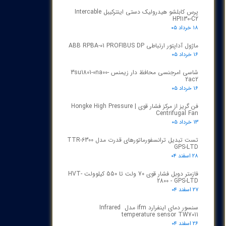
پرس کابلشو هیدرولیک دستی اینترکیبل Intercable
HPI130-C2
۱۸ خرداد ۰۵
ماژول آداپتور ارتباطی ABB RPBA-01 PROFIBUS DP
۱۶ خرداد ۰۵
شاسی امرجنسی محافظ دار زیمنس 3su1801-0na00-
2ac2
۱۶ خرداد ۰۵
فن گریز از مرکز فشار قوی | Hongke High Pressure
Centrifugal Fan
۱۳ خرداد ۰۵
تست تبدیل ترانسفورماتورهای قدرت مدل TTR‑6300
GPS‑LTD
۲۸ اسفند ۰۴
فازمتر دوبل فشار قوی 70 ولت تا 550 کیلوولت HVT-
2800 - GPS-LTD
۲۷ اسفند ۰۴
سنسور دمای اینفرارد ifm مدل Infrared
temperature sensor TW7011
۲۶ اسفند ۰۴