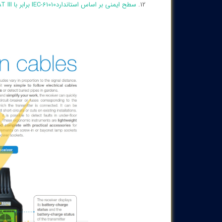
سطح ایمنی بر اساس استانداردIEC-61010 برابر با 300V CAT III