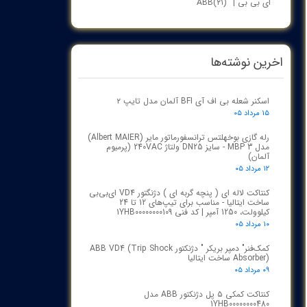
ای بی بی | ABB
(۲۱)
اخرین نوشته‌ها
اسکنر شعله بی اف آی BFI آلمان مدل تایپ ۲
۱۵ مرداد ۰۵
رله گازی بوخهلتس ترانسفورماتور مایر (Albert MAIER)
مدل MBP 3 - سایز DN25 ولتاژ 240VAC (پرمیوم
آلمان)
۱۲ مرداد ۰۵
کنتاکت لاله ای ( پنچه گربه ای ) دژنگتور VD4 ای‌بی‌بی
ساخت ایتالیا - مناسب برای تیپ‌های 12 تا 24
کیلوولت، 1250 آمپر | کد فنی 1YHB00000000109
۱۰ مرداد ۰۵
کمک‌فنر" دمپر بریکر " دژنکتور ABB VD4 (Trip Shock
Absorber) ساخت ایتالیا
۰۹ مرداد ۰۵
کنتاکت کمکی ۵ پل دژنکتور ABB مدل
1YHB00000000480