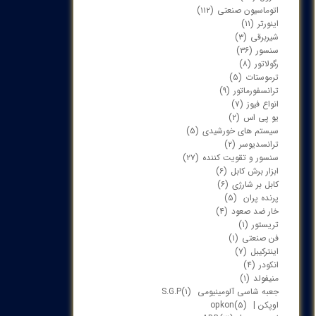
اتوماسیون صنعتی
(۱۱۲)
اینورتر
(۱۱)
شیربرقی
(۳)
سنسور
(۳۶)
رگولاتور
(۸)
ترموستات
(۵)
ترانسفورماتور
(۹)
انواع فیوز
(۷)
یو پی اس
(۲)
سیستم های خورشیدی
(۵)
ترانسدیوسر
(۲)
سنسور و تقویت کننده
(۲۷)
ابزار برش کابل
(۶)
کابل بر شارژی
(۶)
پرنده پران
(۵)
خار ضد صعود
(۴)
تریستور
(۱)
فن صنعتی
(۱)
اینترکیبل
(۷)
انکودر
(۴)
منیفولد
(۱)
جعبه شاسی آلومینیومی S.G.P
(۱)
اوپکن | opkon
(۵)