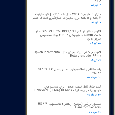
RTU
۱۲ تیر ۰۵
منیفولد ولو ویکا WIKA مدل IV3 / IV5 | شیر منیفولد
3 راهه و 5 راهه برای تجهیزات اندازه‌گیری اختلاف فشار
۱۰ تیر ۰۵
انکودر مطلق اوپکن OPKON ERC10 BISS / SSI هالو
شفت 56mm با رزولوشن 13 تا 21 بیت مخصوص
سروو موتور
۰۸ تیر ۰۵
انکودر چرخشی برند اوپکن مدل Opkon Incremental
Rotary encoder PRI100
۰۷ تیر ۰۵
رله حفاظتی اضافه‌جریان زیمنس مدل SIPROTEC
7SJ82
۲۸ خرداد ۰۵
کلید فشار قابل تنظیم هانیول برای سیستم‌های
هیدرولیک و پنوماتیک Honeywell (FEMA) DCMV 6
۲۳ خرداد ۰۵
سنسور لرزشی (سوئیچ ارتعاش) هانسفورد HS-429
Hansford Sensors
۲۰ خرداد ۰۵