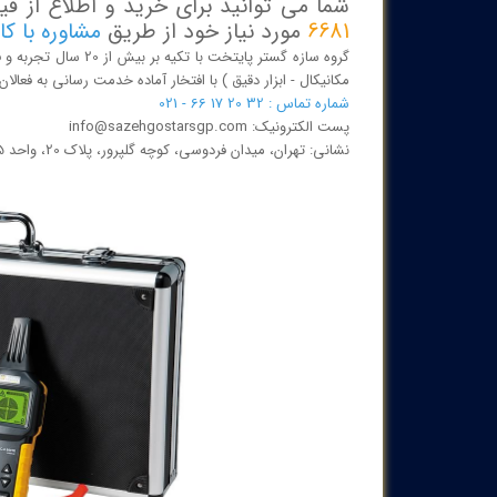
شما می توانید برای خرید و اطلاع از 
6681
مورد نیاز خود از طریق
مشاوره با ک
گروه سازه گستر پایتخ
مکانیکال - ابزار دقیق ) با افتخار آماده خدمت رسانی به فعا
شماره تماس : 32 20 17 66 - 021
پست الکترونیک: info@sazehgostarsgp.com
نشانی: تهران، میدان فردوسی، کوچه گلپرور، پلاک 20، واحد 25