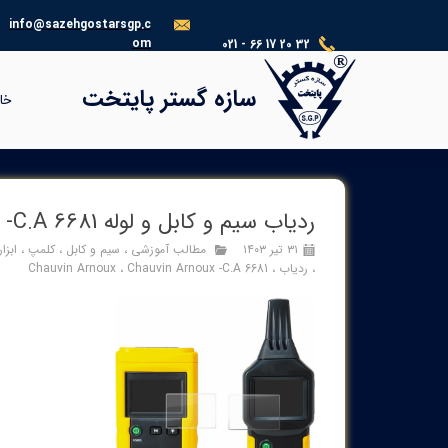
info@sazehgostarsgp.c
om
021 - 66 17 20 32
®​​​​​​​
سازه گستر پایتخت
خا
ردیاب سیم و کابل و لوله Chauvin Arnoux -C.A 6681
۳۱ تیر ۱۴۰۳
مطالب آموزشی
،
سیم و کابل
،
کلمپ
،
ابزا
،
ردیاب
،
Chauvin Arnoux -C.A 6681
،
Chauvin Arnoux