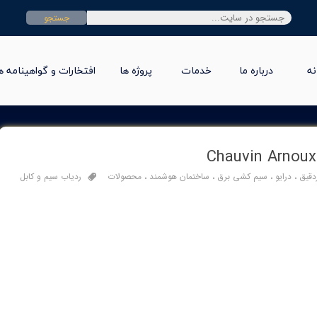
جستجو
نه
درباره ما
خدمات
پروژه ها
افتخارات و گواهینامه ه
ردقیق
،
درایو
،
سیم کشی برق
،
ساختمان هوشمند
،
محصولات
ردیاب سیم و کابل