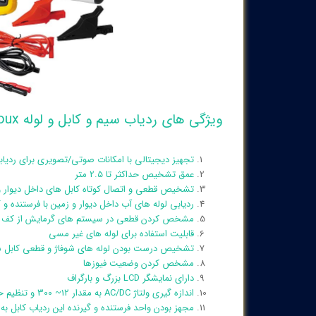
ویژگی های ردیاب سیم و کابل و لوله Chauvin Arnoux مدل C.A6681 :
تجهیز دیجیتالی با امکانات صوتی/تصویری برای ردی
عمق تشخیص حداکثر تا 2.5 متر
تشخیص قطعی و اتصال کوتاه کابل های داخل دیوار و
ردیابی لوله های آب داخل دیوار و زمین با فرستنده و 
مشخص کردن قطعی در سیستم های گرمایش از کف
قابلیت استفاده برای لوله های غیر مسی
تشخیص درست بودن لوله های شوفاژ و قطعی کابل ش
مشخص کردن وضعیت فیوزها
دارای نمایشگر LCD بزرگ و بارگراف
اندازه گیری ولتاژ AC/DC به مقدار 12~ 300 و تنظیم حساسیت دستگاه به صورت اتوماتیک و یا دستی
مجهز بودن واحد فرستنده و گیرنده این ردیاب کابل به شاخص وضعیت باطری و