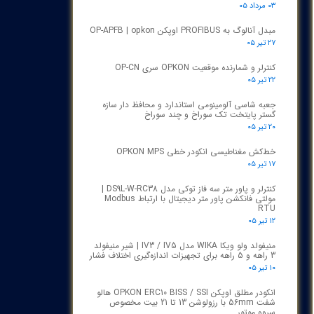
۰۳ مرداد ۰۵
مبدل آنالوگ به PROFIBUS اوپکن OP-APFB | opkon
۲۷ تیر ۰۵
کنترلر و شمارنده موقعیت OPKON سری OP-CN
۲۲ تیر ۰۵
جعبه شاسی آلومینومی استاندارد و محافظ دار سازه
گستر پایتخت تک سوراخ و چند سوراخ
۲۰ تیر ۰۵
خط‌کش مغناطیسی انکودر خطی OPKON MPS
۱۷ تیر ۰۵
کنترلر و پاور متر سه فاز توکی مدل DS9L-W-RC38 |
مولتی فانکشن پاور متر دیجیتال با ارتباط Modbus
RTU
۱۲ تیر ۰۵
منیفولد ولو ویکا WIKA مدل IV3 / IV5 | شیر منیفولد
3 راهه و 5 راهه برای تجهیزات اندازه‌گیری اختلاف فشار
۱۰ تیر ۰۵
انکودر مطلق اوپکن OPKON ERC10 BISS / SSI هالو
شفت 56mm با رزولوشن 13 تا 21 بیت مخصوص
سروو موتور