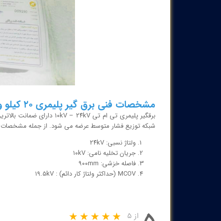
مشخصات فنی برق گیر پلیمری ۲۰ کیلو ولت
برقگیر پلیمری تی ام تی ۲۴kV
شبکه توزیع فشار متوسط عرضه می شود. از جمله مشخصات برقگی
ولتاژ نسبی: ۲۴kV
جریان تخلیه نامی: ۱۰kV
فاصله خزشی: ۹۰۰mm
MCOV (حداکثر ولتاژ کار دائم) : ۱۹.۵kV
از ۵