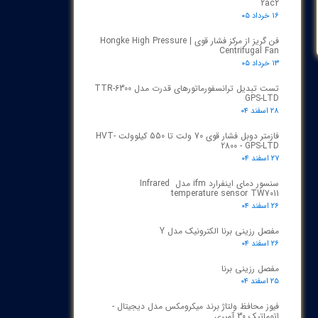
2ac2
۱۶ خرداد ۰۵
فن گریز از مرکز فشار قوی | Hongke High Pressure
Centrifugal Fan
۱۳ خرداد ۰۵
تست تبدیل ترانسفورماتورهای قدرت مدل TTR‑6300
GPS‑LTD
۲۸ اسفند ۰۴
فازمتر دوبل فشار قوی 70 ولت تا 550 کیلوولت HVT-
2800 - GPS-LTD
۲۷ اسفند ۰۴
سنسور دمای اینفرارد ifm مدل Infrared
temperature sensor TW7011
۲۶ اسفند ۰۴
مفصل رزینی برنا الکترونیک مدل Y
۲۶ اسفند ۰۴
مفصل رزینی برنا
۲۵ اسفند ۰۴
فیوز محافظ ولتاژ برند میکرومکس مدل دیجیتال -
اتوماتیک 30 آمپری