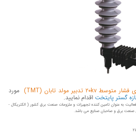
سط ۲۰kv تدبیر مولد تابان (TMT)
مورد
ازه گستر پایتخت
اقدام نمایید.
ت با تکیه بر بیش از 20 سال تجربه و فعالیت به عنوان تامین کننده تجهیزات و ملزومات صنعت برق کشور ( الکتریکال -
لان صنعت برق و صاحبان صنایع می باشد.