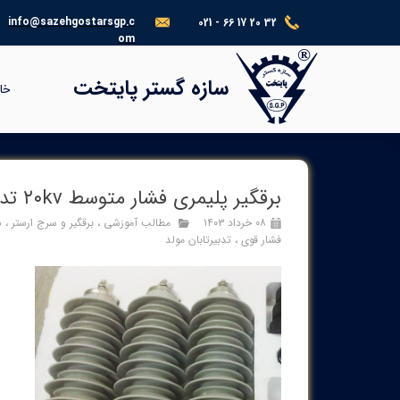
info@sazehgostarsgp.c
021 - 66 17 20 32
om
®​​​​​​​
سازه گستر پایتخت
خا
برقگیر پلیمری فشار متوسط ۲۰kv تدبیر مولد تابان (TMT)
۰۸ خرداد ۱۴۰۳
مطالب آموزشی
،
برقگیر و سرج ارستر
،
س
فشار قوی
،
تدبیرتابان مولد