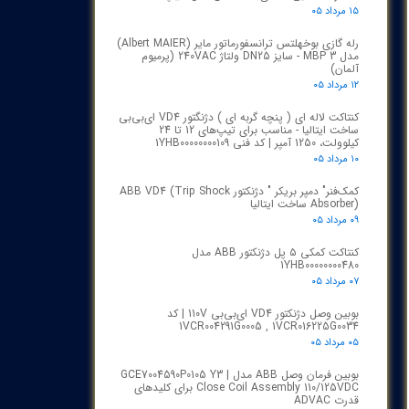
ای بی بی | ABB
(۲۱)
۱۵ مرداد ۰۵
رله گازی بوخهلتس ترانسفورماتور مایر (Albert MAIER)
مدل MBP 3 - سایز DN25 ولتاژ 240VAC (پرمیوم
آلمان)
۱۲ مرداد ۰۵
کنتاکت لاله ای ( پنچه گربه ای ) دژنگتور VD4 ای‌بی‌بی
ساخت ایتالیا - مناسب برای تیپ‌های 12 تا 24
کیلوولت، 1250 آمپر | کد فنی 1YHB00000000109
۱۰ مرداد ۰۵
کمک‌فنر" دمپر بریکر " دژنکتور ABB VD4 (Trip Shock
Absorber) ساخت ایتالیا
۰۹ مرداد ۰۵
کنتاکت کمکی ۵ پل دژنکتور ABB مدل
1YHB00000000480
۰۷ مرداد ۰۵
بوبین وصل دژنکتور VD4 ای‌بی‌بی 110V | کد
1VCR004291G0005 , 1VCR016225G0034
۰۵ مرداد ۰۵
بوبین فرمان وصل ABB مدل GCE7004590P0105 Y3 |
Close Coil Assembly 110/125VDC برای کلیدهای
قدرت ADVAC