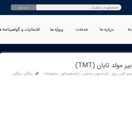
جستجو
نه
درباره ما
خدمات
پروژه ها
افتخارات و گواهینامه ه
یم کشی برق
،
اتوماسیون صنعتی
،
ترانسفورماتور
،
محصولات
برقگیر
،
برقگیر