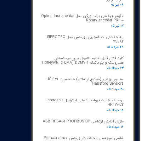
۰۸ تیر ۰۵
انکودر چرخشی برند اوپکن مدل Opkon Incremental
Rotary encoder PRI100
۰۷ تیر ۰۵
رله حفاظتی اضافه‌جریان زیمنس مدل SIPROTEC
7SJ82
۲۸ خرداد ۰۵
کلید فشار قابل تنظیم هانیول برای سیستم‌های
هیدرولیک و پنوماتیک Honeywell (FEMA) DCMV 6
۲۳ خرداد ۰۵
سنسور لرزشی (سوئیچ ارتعاش) هانسفورد HS-429
Hansford Sensors
۲۰ خرداد ۰۵
پرس کابلشو هیدرولیک دستی اینترکیبل Intercable
HPI130-C2
۱۸ خرداد ۰۵
ماژول آداپتور ارتباطی ABB RPBA-01 PROFIBUS DP
۱۶ خرداد ۰۵
شاسی امرجنسی محافظ دار زیمنس 3su1801-0na00-