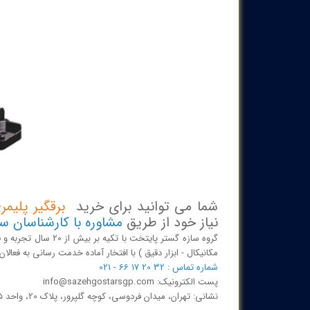
شما می توانید برای خرید
برقگیر پلیمری فشار متو
نیاز خود از طریق
مشاوره با کارشناسان س
گروه سازه گستر پایتخ
مکانیکال - ابزار دقیق ) با افتخار آماده خدمت رسانی به فعا
شماره تماس : 32 20 17 66 - 021
پست الکترونیک: info@sazehgostarsgp.com
نشانی: تهران، میدان فردوسی، کوچه گلپرور، پلاک 20، واحد 25