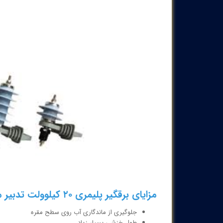
مزایای برقگیر پلیمری ۲۰ کیلوولت
تدبیر م
جلوگیری از ماندگاری آب روی سطح مقره
طول خزشی بسیار زیاد