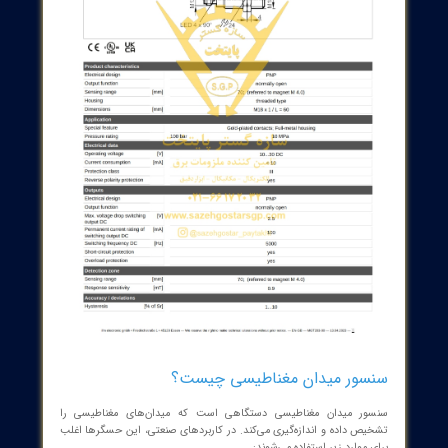
ص مطمئن دست می‌یابد و ثبات نقطه‌های سوئیچ را در طول زمان حفظ
می‌کند. بدنه استیل 316L مقاوم در برابر فشار تا 100 بار و دامنه دمایی وسیع آن
(0 تا 100 درجه سانتی‌گراد) را به کلاس‌های صنعتی با استانداردهای
IP65/IP68/IP69K پیوند می‌دهد تا بتوان از آن در خطوط بسته‌بندی، پخت و
پخش و سایر فرایندهای ناسازگار با آب و گرد و غبار استفاده کرد. خروجی PNP
با حالت Normally Open، مصرف کم انرژی (<10 mA)، حفاظت در برابر اتصال
س و مقاومت در برابر شوک‌های الکترونیکی، این سنسور را به گزینه‌ای
ن برای کنترل سطح، موقعیت و ایمنی خطوط تولید تبدیل می‌کند. اگر به
دنبال کاهش Downtime، بهبود کیفیت محصول و افزایش بهره‌وری هستید،
محصول پاسخ شماست: پایداری، سازگاری با استانداردهای صنایع غذایی
کرد دقیق در گستره وسیعی از دما و فشار.