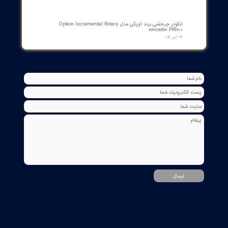
1VCR016225G0034
۰۵ مرداد ۰۵
بوبین فرمان وصل ABB مدل GCE7004590P0105 Y3 | Close Coil
Assembly 110/125VDC برای کلیدهای قدرت ADVAC
۰۳ مرداد ۰۵
مبدل آنالوگ به PROFIBUS اوپکن OP-APFB | opkon
۲۷ تیر ۰۵