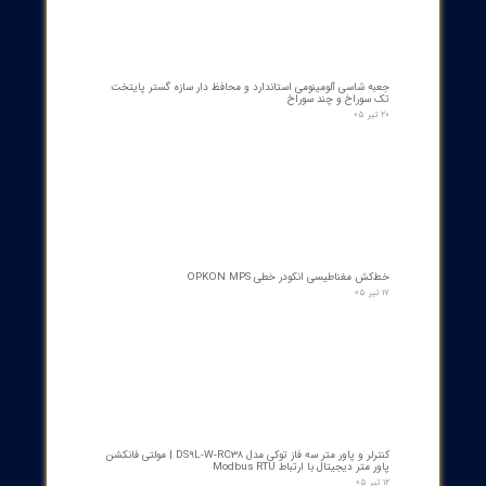
رله گازی بوخهلتس ترانسفورماتور مایر (Albert MAIER) مدل MBP 3
- سایز DN25 ولتاژ 240VAC (پرمیوم آلمان)
۱۲ مرداد ۰۵
کنتاکت لاله ای ( پنچه گربه ای ) دژنگتور VD4 ای‌بی‌بی ساخت ایتالیا
- مناسب برای تیپ‌های 12 تا 24 کیلوولت، 1250 آمپر | کد فنی
1YHB00000000109
۱۰ مرداد ۰۵