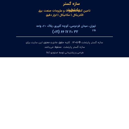
کنترلر و شمارنده موقعیت OPKON سری OP-CN
۲۲ تیر ۰۵
جعبه شاسی آلومینومی استاندارد و محافظ دار سازه گستر پایتخت
تک سوراخ و چند سوراخ
۲۰ تیر ۰۵