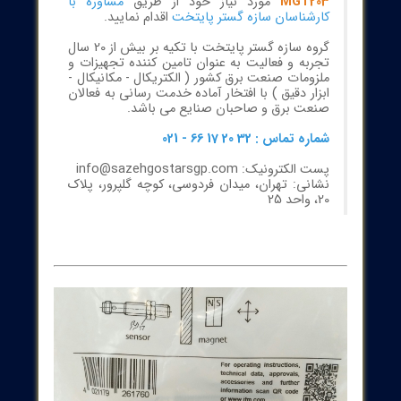
ره موقعیت و وضعیت خطوط تولید، کلید حفظ کیفیت محصول و کاهش
Downtime است. Full-metal Magnetic Sensor MGT203 – MGK3070-
BPKG/AM/V4A/G/US با بدنه تمام‌فلزی و طراحی ممتد برای محیط‌های با
ت بالا، پاسخگوی این نیازهاست.
شما می توانید برای خرید و اطلاع از قیمت
سنسور
مغناطیسی با بدنه تمام‌فلزی برند ifmمدل
MGT203
مورد نیاز خود از طریق
مشاوره با
کارشناسان سازه گستر پایتخت
اقدام نمایید.
گروه سازه گستر پایتخت با تکیه بر بیش از 20 سال
تجربه و فعالیت به عنوان تامین کننده تجهیزات و
ملزومات صنعت برق کشور ( الکتریکال - مکانیکال -
ابزار دقیق ) با افتخار آماده خدمت رسانی به فعالان
صنعت برق و صاحبان صنایع می باشد.
شماره تماس : 32 20 17 66 - 021
پست الکترونیک: info@sazehgostarsgp.com
نشانی: تهران، میدان فردوسی، کوچه گلپرور، پلاک