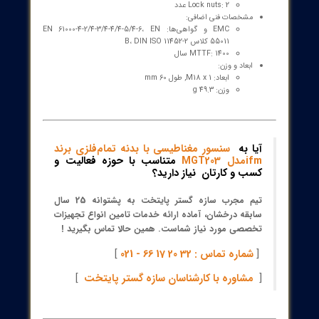
ی‌های سنسور مغناظیسی ifm مدل MGT203