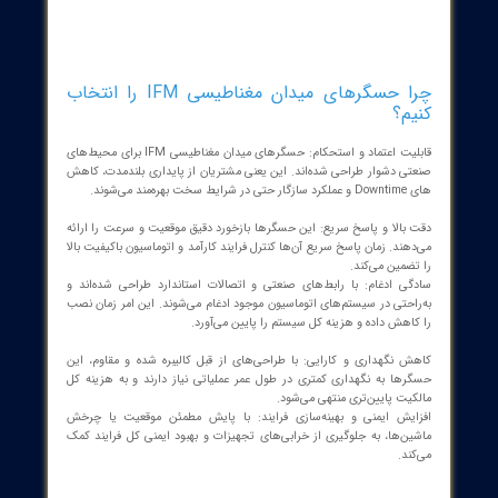
مکانیزم تشخیص: هنگامی که میدان مغناطیسی از حسگر عبور می‌کند،
بر حامل‌های بار (الکترون‌ها) در یک نیمه‌هادی تأثیر می‌گذارد.
تولید ولتاژ هال: این تأثیر ولتاژی را عمود بر جریان عبوری ایجاد می‌کند
(ولتاژ هال). مقدار این ولتاژ به شدت میدان مغناطیسی بستگی دارد.
پردازش سیگنال: الکترونیک حسگر سپس این ولتاژ را به یک سیگنال
خروجی استاندارد تبدیل می‌کند (آنالوگ یا دیجیتال) که دقیقاً موقعیت
یا سرعت مولفه هدف را نشان می‌دهد.
این طراحی نه تنها دقیق است بلکه به حسگر اجازه می‌دهد تا در
شرایط محیطی مختلف به طور مطمئن کار کند.