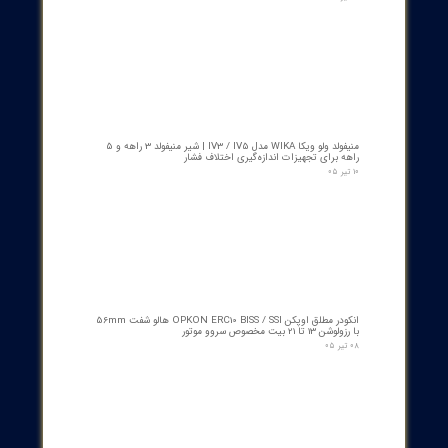
کمک‌فنر" دمپر بریکر " دژنکتور ABB VD4 (Trip Shock Absorber)
ساخت ایتالیا
۰۹ مرداد ۰۵
کنتاکت کمکی ۵ پل دژنکتور ABB مدل 1YHB00000000480
۰۷ مرداد ۰۵
بوبین وصل دژنکتور VD4 ای‌بی‌بی 110V | کد 1VCR004291G0005 ,