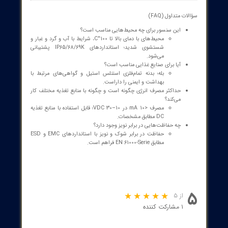
طراحی و مواد:
Housing تمام‌فلزی از استیل 316L (1.4404)
sensing face از استیل 316L
LED window: PEI
Full-metal housing: بله
محدوده تشخیص:
70 mm (مرجع magnet M 4.0)
ساختمان فنی:
خروجی: PNP
حالت: Normally Open
مشخصات برقی:
ولتاژ کاری: 10 تا 30 VDC
جریان مصرفی: < 10 mA
حفاظت در مقابل اتصال معکوس: بله
حداکثر افت ولتاژ خروجی: 2.5 V
جریان دائم خروجی: 100 mA
فرکانس سوئیچینگ: 5000 Hz
حفاظت در برابر کوتاهی و بارگذاری بیش از حد: بله
شرایط کار و حفاظت:
دمای محیط: 0 تا 100°C
کلاس حفاظت: IP65, IP68, IP69K