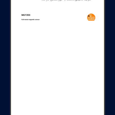
 کار حسگرهای میدان مغناطیسی
اکثر حسگرهای میدان مغناطیسی صنعتی، از جمله حسگرهای IFM، به اثر هال
می‌کنند. کارکرد به این شکل است: