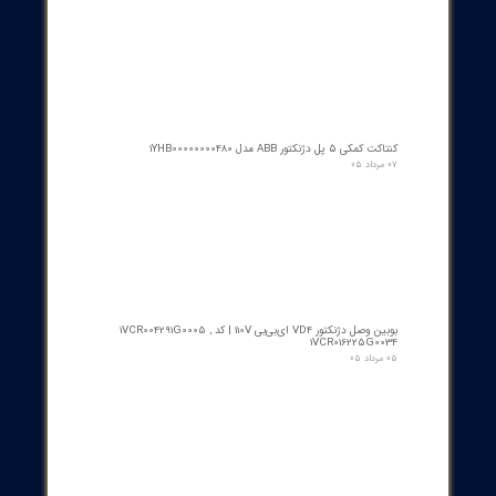
حداکثر مصرف انرژی چگونه است و چگونه با منابع تغذیه مختلف کار
می‌کند؟
مصرف <10 mA در 10–30 VDC؛ قابل استفاده با منابع تغذیه
DC مطابق مشخصات.
چه حفاظت‌هایی در برابر نویز وجود دارد؟
حفاظت در برابر شوک و نویز با استانداردهای EMC و ESD
مطابق EN 61000-Serie فراهم است.
از ۵
۱ مشارکت کننده