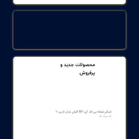
مقاومت در برابر فشار:
تا 100 bar (10 MPa)
اتصالات الکتریکی:
1 x M12، کد A، contacts: gold-plated
نمایشگر/نمایش:
4 x 90° LED، رنگ زرد (نمایش وضعیت سوئیچ)
Accessories (لوازم همراه):
Lock nuts: 2 عدد
مشخصات فنی اضافی:
EMC و گواهی‌ها: EN 61000-4-2/4-3/4-4/4-5/4-6، EN
55011 کلاس B، DIN ISO 11452-2
MTTF: 1400 سال
ابعاد و وزن:
ابعاد: M18 x 1, طول 60 mm
وزن: 49.3 g
آیا به
سنسور مغناطیسی با بدنه تمام‌فلزی برند
ifmمدل MGT203
متناسب با حوزه فعالیت و
کسب و کارتان نیاز دارید؟