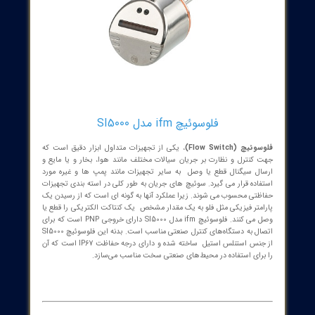
فلوسوئیچ ifm مدل SI5000
 (Flow Switch)
، یکی از تجهیزات متداول ابزار دقیق است که
کنترل و نظارت بر جریان سیالات مختلف مانند هوا، بخار و یا مایع و
ل سیگنال قطع یا وصل به سایر تجهیزات مانند پمپ ها و غیره مورد
اده قرار می‌ گیرد. سوئیچ های جریان به طور کلی در استه بندی تجهیزات
تی محسوب می شوند. زیرا عملکرد آنها به گونه ای است که از رسیدن یک