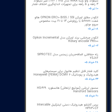
منیفولد ولو ویکا WIKA مدل IV3 / IV5 | شیر منیفولد
3 راهه و 5 راهه برای تجهیزات اندازه‌گیری اختلاف فشار
۱۰ تیر ۰۵
انکودر مطلق اوپکن OPKON ERC10 BISS / SSI هالو
شفت 56mm با رزولوشن 13 تا 21 بیت مخصوص
سروو موتور
۰۸ تیر ۰۵
انکودر چرخشی برند اوپکن مدل Opkon Incremental
Rotary encoder PRI100
۰۷ تیر ۰۵
رله حفاظتی اضافه‌جریان زیمنس مدل SIPROTEC
7SJ82
۲۸ خرداد ۰۵
کلید فشار قابل تنظیم هانیول برای سیستم‌های
هیدرولیک و پنوماتیک Honeywell (FEMA) DCMV 6
۲۳ خرداد ۰۵
سنسور لرزشی (سوئیچ ارتعاش) هانسفورد HS-429
Hansford Sensors
۲۰ خرداد ۰۵
پرس کابلشو هیدرولیک دستی اینترکیبل Intercable
HPI130-C2