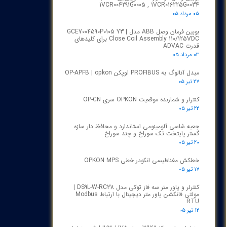
1VCR004291G0005 , 1VCR016225G0034
۰۵ مرداد ۰۵
بوبین فرمان وصل ABB مدل GCE7004590P0105 Y3 |
Close Coil Assembly 110/125VDC برای کلیدهای
قدرت ADVAC
۰۳ مرداد ۰۵
مبدل آنالوگ به PROFIBUS اوپکن OP-APFB | opkon
۲۷ تیر ۰۵
کنترلر و شمارنده موقعیت OPKON سری OP-CN
۲۲ تیر ۰۵
جعبه شاسی آلومینومی استاندارد و محافظ دار سازه
گستر پایتخت تک سوراخ و چند سوراخ
۲۰ تیر ۰۵
خط‌کش مغناطیسی انکودر خطی OPKON MPS
۱۷ تیر ۰۵
کنترلر و پاور متر سه فاز توکی مدل DS9L-W-RC38 |
مولتی فانکشن پاور متر دیجیتال با ارتباط Modbus
RTU
۱۲ تیر ۰۵