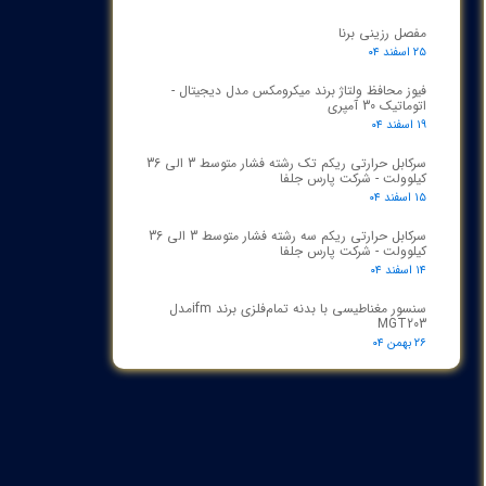
مفصل رزینی برنا
۲۵ اسفند ۰۴
فیوز محافظ ولتاژ برند میکرومکس مدل دیجیتال -
اتوماتیک 30 آمپری
۱۹ اسفند ۰۴
سرکابل حرارتی ریکم تک رشته فشار متوسط 3 الی 36
کیلوولت - شرکت پارس جلفا
۱۵ اسفند ۰۴
سرکابل حرارتی ریکم سه رشته فشار متوسط 3 الی 36
کیلوولت - شرکت پارس جلفا
۱۴ اسفند ۰۴
سنسور مغناطیسی با بدنه تمام‌فلزی برند ifmمدل
MGT203
۲۶ بهمن ۰۴