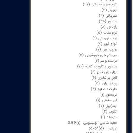
اتوماسیون صنعتی
(۱۱۲)
اینورتر
(۱۱)
شیربرقی
(۳)
سنسور
(۳۵)
رگولاتور
(۸)
ترموستات
(۵)
ترانسفورماتور
(۹)
انواع فیوز
(۷)
یو پی اس
(۲)
سیستم های خورشیدی
(۵)
ترانسدیوسر
(۲)
سنسور و تقویت کننده
(۲۶)
ابزار برش کابل
(۶)
کابل بر شارژی
(۶)
پرنده پران
(۵)
خار ضد صعود
(۴)
تریستور
(۱)
فن صنعتی
(۱)
اینترکیبل
(۷)
انکودر
(۴)
منیفولد
(۱)
جعبه شاسی آلومینیومی S.G.P
(۱)
اوپکن | opkon
(۵)