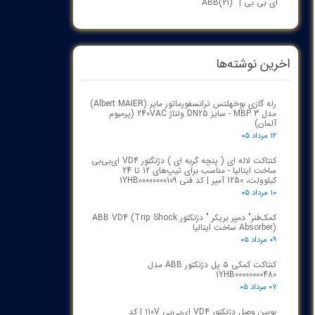
ای بی بی | ABB
(۲۱)
اخرین نوشته‌ها
رله گازی بوخهلتس ترانسفورماتور مایر (Albert MAIER)
مدل MBP 3 - سایز DN25 ولتاژ 240VAC (پرمیوم
آلمان)
۱۲ مرداد ۰۵
کنتاکت لاله ای ( پنچه گربه ای ) دژنگتور VD4 ای‌بی‌بی
ساخت ایتالیا - مناسب برای تیپ‌های 12 تا 24
کیلوولت، 1250 آمپر | کد فنی 1YHB00000000109
۱۰ مرداد ۰۵
کمک‌فنر" دمپر بریکر " دژنکتور ABB VD4 (Trip Shock
Absorber) ساخت ایتالیا
۰۹ مرداد ۰۵
کنتاکت کمکی ۵ پل دژنکتور ABB مدل
1YHB00000000480
۰۷ مرداد ۰۵
بوبین وصل دژنکتور VD4 ای‌بی‌بی 110V | کد