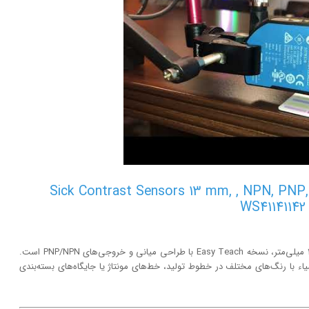
تراست سیک مدل Sick Contrast Sensors 13 mm, , NPN, PNP, KTS-
WS41141142
این محصول، سنسور کنتراست Sick با فاصله تشخیص تا 13 میلی‌متر، نسخه Easy Teach با طراحی میانی و خروجی‌های PNP/NPN است.
 با رنگ‌های مختلف در خطوط تولید، خط‌های مونتاژ یا جایگاه‌های بسته‌بندی