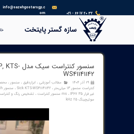
info@sazehgostarsgp.c
om
021 - 66 17 20 32
®​​​​​​​
سازه گستر پایتخت
خا
سنسور کنتر
WS41141142
۲۹ آذر ۱۴۰۴
مطالب آموزشی
،
ابزاردقیق
،
سنسور
،
محصو
کنتراست سنسور 13 میلی‌متر
،
Sick KTS-WS41141142
،
سنسور Easy Teach
غیر فرار 35 ms
IP67 سنسور کنتراست
،
،
تشخیص رنگ و کنتراست 
سوئیچینگ 25 kHz