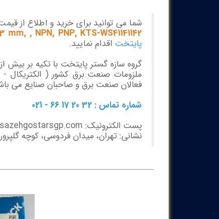
شما می توانید برای خرید و اطلاع از قیم
13 mm, , NPN, PNP, KTS-WS41141142
پایتخت
اقدام نمایید.
ملزومات صنعت برق کشور ( الکتریکال - مک
فعالان صنعت برق و صاحبان صنایع می باش
شماره تماس : 32 20 17 66 - 021
پست الکترونیک: info@sazehgostarsgp.com
نشانی: تهران، میدان فردوسی، کوچه گلپرور، پلاک 20،