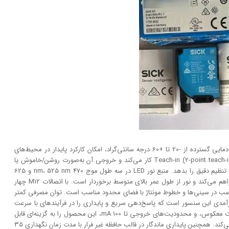
طراحی مقاوم در برابر ضربه و آب‌بندی IP67، همراه با دامنه دمایی گسترده از -20 تا +60 درجه سانتی‌گراد، امکان کارکرد پایدار در محیط‌های
صنعتی پر تلاطم را فراهم می‌کند. این سنسور با دو روش Teach-in (2-point teach-in) کار می‌کند و خروجی آن به‌صورت روشن/خاموش یا
حالت روشن-تیره را ارائه می‌دهد تا با سادگی به کاربر امکان تنظیم دقیق را بدهد. منبع نور LED در سه طول موج 470 nm، 525 nm و 625
nm امکان تشخیص بهینه را برای طیف‌های رنگی مختلف فراهم می‌کند و نور از طول عمر بالای متوسط برخوردار است. با اتصالات M12 چهار
 نصب در سینی‌ها و خطوط مونتاژ با فضای محدود مناسب است. توان مصرفی کمتر
یچینگ تا 25 kHz از ویژگی‌های کارآمدی این سنسور است که پاسخ‌دهی سریع و پایداری را در فرآیندهای با سرعت
بالا تضمین می‌کند. با وجود حفاظت در برابر قطع برق، قطبیت معکوس، و محدودیت‌های خروجی تا 100 mA، این محصول را به گزینه‌ای قابل
اعتماد برای تشخیص کنتراست در فرآیندهای صنعتی تبدیل می‌کند. همچنین پایداری ماندگار در قالب حافظه غیر فرار با مدت زمان نگهداری 35