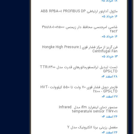
۱۸ خرداد ۰۵
ماژول آداپتور ارتباطی ABB RPBA-01 PROFIBUS DP
۱۶ خرداد ۰۵
شاسی امرجنسی محافظ دار زیمنس 3su1801-0na00-
2ac2
۱۶ خرداد ۰۵
فن گریز از مرکز فشار قوی | Hongke High Pressure
Centrifugal Fan
۱۳ خرداد ۰۵
تست تبدیل ترانسفورماتورهای قدرت مدل TTR‑6300
GPS‑LTD
۲۸ اسفند ۰۴
فازمتر دوبل فشار قوی 70 ولت تا 550 کیلوولت HVT-
2800 - GPS-LTD
۲۷ اسفند ۰۴
سنسور دمای اینفرارد ifm مدل Infrared
temperature sensor TW7011
۲۶ اسفند ۰۴
مفصل رزینی برنا الکترونیک مدل Y
۲۶ اسفند ۰۴