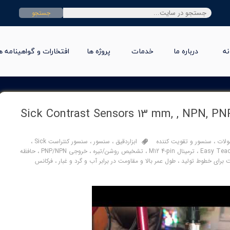
جستجو
نه
درباره ما
خدمات
پروژه ها
افتخارات و گواهینامه ه
است سیک مدل Sick Contrast Sensors 13 mm, , NPN, PNP, KTS-
لات
،
سنسور و تقویت کننده
ابزاردقیق
،
سنسور
،
سنسور کنتراست Sick
،
،
ترمینال M12 4-pin
،
تشخیص روشن/تیره
،
خروجی PNP/NPN
،
حافظه
برای خطوط تولید
،
طول عمر بالا و مقاومت در برابر آب و گرد و غبار
،
فرکانس