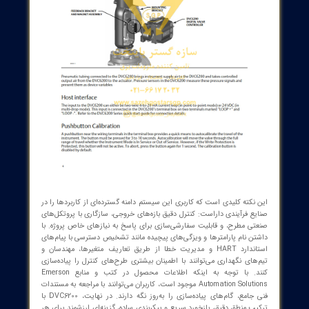
محصول با درک عمیق از نیازهای پروژه‌های صنعتی و استانداردهای
مهندسی، امکاناتی مانند رابط کاربری برای ورودی‌های دو سیمه 4-20 mA در
حالت نقطه به نقطه (Point-to-Point) و یا 24 VDC در حالت چندشاخه (Multi-
drop) را ارائه می‌دهد. پرتوهای اندازه‌گیری فشار درون دستگاه، به‌عنوان
های دستگاه، با دقت بالا ثبت و به کاربر نمایش داده می‌شوند تا کاربر
ند به راحتی وضعیت سیستم را پیگیری کند. علاوه بر این، کلیدهای
کالیبراسیون فشرده و ساده با فشار دادن دکمه در جعبه پایانه، امکان Auto-
calibration موقعیت ابزار را در هر زمان فراهم می‌کند؛ این ویژگی در مواقع
اری و آزمایش‌ها سرعت و سهولت کار را افزایش می‌دهد. با این ترکیب از
دقت اندازه‌گیری، کالیبراسیون سریع و پیکربندی انعطاف‌پذیر، DVC6200 به
ن یکی از راهکارهای پیشرو در مدیریت حرکت و فشار در سیستم‌های
 شیر عمل می‌کند.