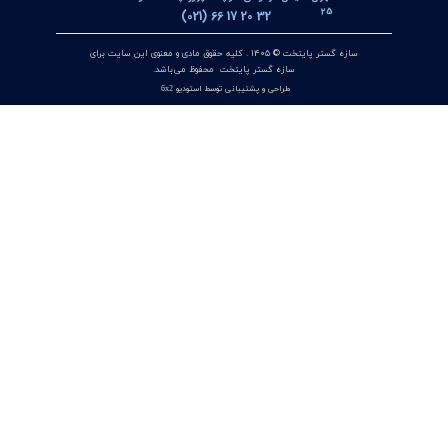
مبدل آنالوگ به PROFIBUS اوپکن OP-APFB | opkon
۲۷ تیر ۰۵
کنترلر و شمارنده موقعیت OPKON سری OP-CN
۲۲ تیر ۰۵
جعبه شاسی آلومینومی استاندارد و محافظ دار سازه گستر پایتخت