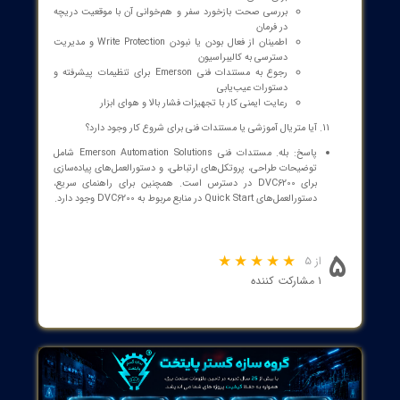
ورودی‌های قابل استفاده این دستگاه کدام‌اند؟
پاسخ: DVC6200 می‌تواند در دو حالت ورودی استفاده شود:
نقطه-به-نقطه (Point-to-Point): ورودی دو سیمه 4-20 mA.
چندشاخه (Multi-drop): ورودی 24 VDC.
پیاده‌سازی و اتصال از طریق جعبه ترمینال با دو ترمینال
“LOOP +” و “LOOP -” انجام می‌شود.
هدف اصلی از وجود بازخورد سفر چیست؟
پاسخ: بازخورد موقعیت با استفاده از سنسور موقعیت ، موقعیت دقیق
دریچه را اندازه‌گیری می‌کند تا کنترل دقیق خروجی فشار به عملگر
تضمین شود. این بازخورد به کنترل‌کننده اجازه می‌دهد که خطای
موقعیت را به حداقل برساند و پایداری فرایند را افزایش دهد.
کالیبراسیون DVC6200 چگونه انجام می‌شود و اصول ایمنی آن چیست؟
پاسخ: DVC6200 دارای دکمه کالیبراسیون فشرده است که برای Auto-
calibration سفر به کار می‌رود. برای فعال‌سازی:
دکمه را 3 تا 10 ثانیه فشار دهید تا عملیات کالیبراسیون انجام
شود.
برای خروج اضطراری یا لغو، دوباره دکمه را فشار دهید به مدت
1 ثانیه.