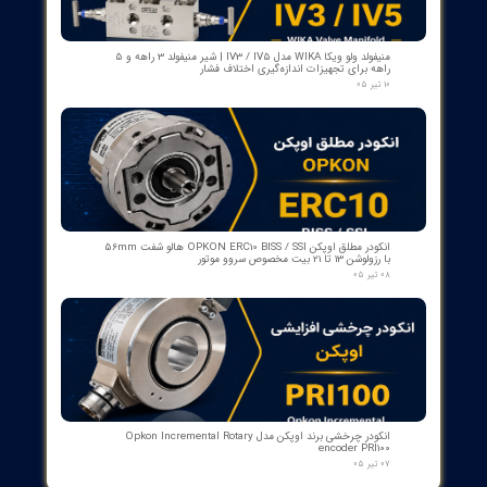
کمک‌فنر" دمپر بریکر " دژنکتور ABB VD4 (Trip Shock Absorber)
ساخت ایتالیا
۰۹ مرداد ۰۵
کنتاکت کمکی ۵ پل دژنکتور ABB مدل 1YHB00000000480
۰۷ مرداد ۰۵