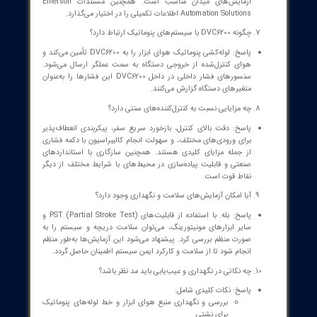
تخصصی
مورد نیاز
شماست. همین حالا تماس بگیرید
!
[
شماره تماس : 32 20 17 66 - 021
]
[
مشاوره با کارشناسان سازه گستر پایتخت
]
ت متداول (FAQ)
DVC6200 چیست و چه کاربردی دارد؟
پاسخ: DVC6200 یک کنترل‌کننده دیجیتال شیر پنوماتیک است که برای
کنترل دقیق عملگرهای پنوماتیک در فرایندهای صنعتی طراحی شده
است. این دستگاه از طریق سیگنال ورودی کار می‌کند (4-20 mA دو
سیمه یا 24 VDC چندشاخه) و با منبع هوای ابزار، خروجی فشار دقیق را
به سمت عملگر می‌فرستد. بازخورد اصلی از طریق سنسور سفر (travel
sensor) وضعیت دریچه را اندازه‌گیری و برای کنترل دقیق استفاده
می‌شود.