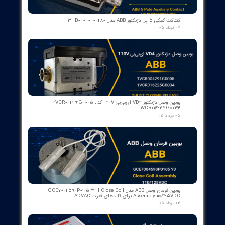
بررسی صحت بازخورد سفر و هم‌خوانی آن با موقعیت دریچه
در فرمان
اطمینان از فعال بودن یا نبودن Write Protection و مدیریت
دسترسی به کالیبراسیون
رجوع به مستندات فنی Emerson برای تنظیمات پیشرفته و
دستورات عیب‌یابی
رعایت ایمنی کار با تجهیزات فشار بالا و هوای ابزار
آیا متریال آموزشی یا مستندات فنی برای شروع کار وجود دارد؟
پاسخ: بله. مستندات فنی Emerson Automation Solutions شامل
توضیحات طراحی، پروتکل‌های ارتباطی، و دستورالعمل‌های پیاده‌سازی
برای DVC6200 در دسترس است. همچنین برای راهنمای سریع،
دستورالعمل‌های Quick Start در منابع مربوط به DVC6200 وجود دارد.
از ۵
۱ مشارکت کننده