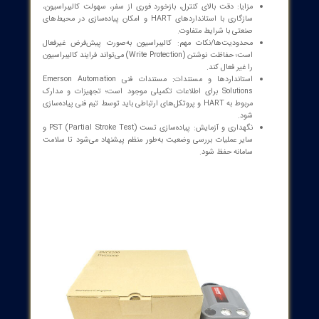
عملگر منتقل می‌شود.
اینترفیس‌های پنل و ابزار:
ورودی میزبان: دو سیم 4-20 mA در حالت Point-to-Point یا 24
VDC در حالت Multi-drop.
شاخص‌ها: نام مدل، شماره سریال، تاییدیه‌های ثالث روی
پلاک نام در بخش پایین ماژول استاد.
کالیبراسیون: دکمه فشاری در جعبه ترمینال برای Auto-
calibration سفر؛ زمان فشردن 3 تا 10 ثانیه؛ برای خروج از
حالت محافظت، دوباره فشار دهید تا 1 ثانیه.