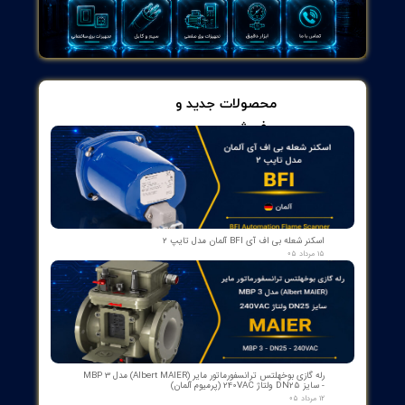
در حالت محافظت Write Protection، دکمه فعال نخواهد بود.
نکته ایمنی: حتما در شرایط ایمن کار کنید و از فشار بیش از حد
یا آزمایش‌هایی که ممکن است منجر به آسیب به سیلندر یا
سیستم شود پرهیز کنید.
چه اطلاعاتی روی پلاک نام DVC6200 درج می‌شود؟
پاسخ: پلاک نام در پایین ماژول استاد DVC6200 شامل:
نام مدل (Model name)
شماره سریال هر واحد (Serial Number)
تأییدیه‌های ثالث و سایر گواهی‌های مربوطه
این اطلاعات برای کنترل ردیابی، نگهداری و مطابقت با
استانداردها کاربرد دارد.
چه استانداردها و پروتکل‌هایی پشتیبانی می‌شود؟
پاسخ: DVC6200 با پروتکل HART سازگار است و برای
توسعه‌دهندگان میزبان HART، یکپارچه‌سازی سیستم و نگهداری /
آزمایش‌های میدان مناسب است. همچنین مستندات Emerson
Automation Solutions اطلاعات تکمیلی را در اختیار می‌گذارد.
چگونه DVC6200 با سیستم‌های پنوماتیک ارتباط دارد؟
پاسخ: لوله‌کشی پنوماتیک هوای ابزار را به DVC6200 تأمین می‌کند و