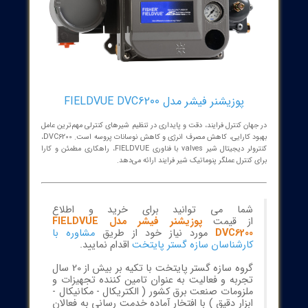
پوزیشنر فیشر مدل FIELDVUE DVC6200
ان کنترل فرایند، دقت و پایداری در تنظیم شیرهای کنترلی مهم‌ترین عامل
بهبود کارایی، کاهش مصرف انرژی و کاهش نوسانات پروسه است. DVC6200،
کنترولر دیجیتال شیر valves با فناوری FIELDVUE، راهکاری مطمئن و کارا
کنترل عملگر پنوماتیک شیر فرایند ارائه می‌دهد.