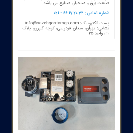
شما می توانید برای خرید و اطلاع
از قیمت
پوزیشنر فیشر مدل FIELDVUE
DVC6200
مورد نیاز خود از طریق
مشاوره با
کارشناسان سازه گستر پایتخت
اقدام نمایید.
گروه سازه گستر پایتخت با تکیه بر بیش از 20 سال
تجربه و فعالیت به عنوان تامین کننده تجهیزات و
ملزومات صنعت برق کشور ( الکتریکال - مکانیکال -
ابزار دقیق ) با افتخار آماده خدمت رسانی به فعالان
صنعت برق و صاحبان صنایع می باشد.
شماره تماس : 32 20 17 66 - 021
پست الکترونیک: info@sazehgostarsgp.com
نشانی: تهران، میدان فردوسی، کوچه گلپرور، پلاک
20، واحد 25