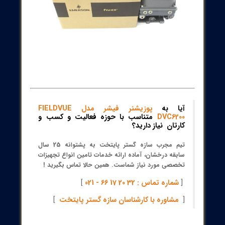
ارتباط با سیستم: لوله‌کشی پنوماتیک به DVC6200 برای تامین هوای
ابزار و خروج هوای کنترل شده به سمت actuator؛ سنسورهای فشار در
داخل DVC6200 به‌عنوان متغیرهای دستگاه گزارش می‌شوند.
مزایا: دقت بالای کنترل، بازخورد فوری از سفر، سهولت کالیبراسیون،
سازگاری با استانداردهای HART و امکان پیاده‌سازی در محیط‌های