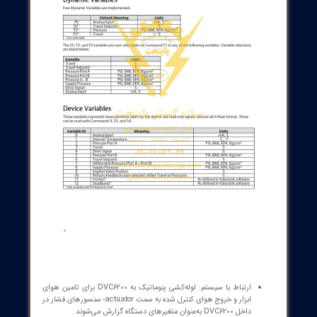
ت پوزیشنر فیشر مدل FIELDVUE DVC6200
کاربرد و هدف: کنترل دقیق عملگر پنوماتیک شیر فرایند با استفاده از
یک کنترلر دیجیتال و بازخورد موقعیت برای موقعیت‌يابی دقیق دریچه.
ساختار فنی: DVC6200 به‌طور مکانیکی به عملگر شیر متصل است؛
موقعیت شیر توسط بازخورد براکت سفر و مجموعه مگنتی بر روی میله