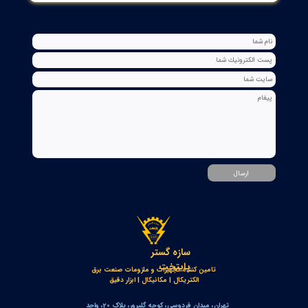
بوبین وصل دژنکتور VD4 ای‌بی‌بی 110V | کد 1VCR004291G0005 ,
1VCR016225G0034
۰۵ مرداد ۰۵
بوبین فرمان وصل ABB مدل GCE7004590P0105 Y3 | Close Coil
Assembly 110/125VDC برای کلیدهای قدرت ADVAC
۰۳ مرداد ۰۵