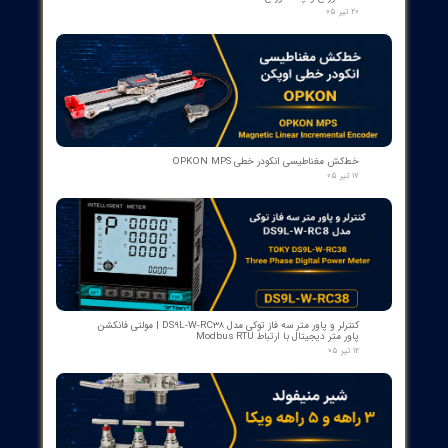
رله گازی بوخهلتس ترانسفورماتور مایر (Albert MAIER) مدل MBP 3
- سایز DN25 ولتاژ 240VAC (پرمیوم آلمان)
۱۲ مرداد ۰۵
کنتاکت لاله ای ( پنچه گربه ای ) دژنگتور VD4 ای‌بی‌بی ساخت ایتالیا
- مناسب برای تیپ‌های 12 تا 24 کیلوولت، 1250 آمپر | کد فنی
1YHB00000000109
۱۰ مرداد ۰۵