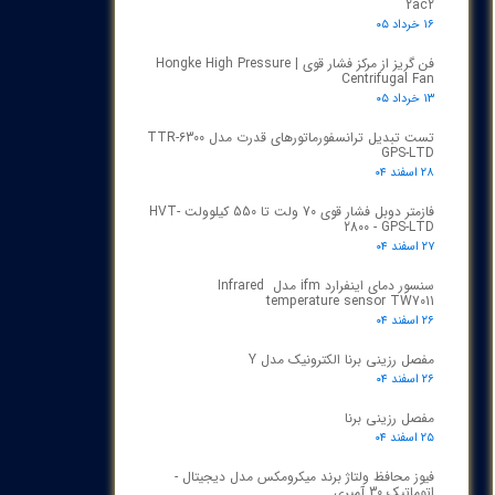
2ac2
۱۶ خرداد ۰۵
فن گریز از مرکز فشار قوی | Hongke High Pressure
Centrifugal Fan
۱۳ خرداد ۰۵
تست تبدیل ترانسفورماتورهای قدرت مدل TTR‑6300
GPS‑LTD
۲۸ اسفند ۰۴
فازمتر دوبل فشار قوی 70 ولت تا 550 کیلوولت HVT-
2800 - GPS-LTD
۲۷ اسفند ۰۴
سنسور دمای اینفرارد ifm مدل Infrared
temperature sensor TW7011
۲۶ اسفند ۰۴
مفصل رزینی برنا الکترونیک مدل Y
۲۶ اسفند ۰۴
مفصل رزینی برنا
۲۵ اسفند ۰۴
فیوز محافظ ولتاژ برند میکرومکس مدل دیجیتال -
اتوماتیک 30 آمپری