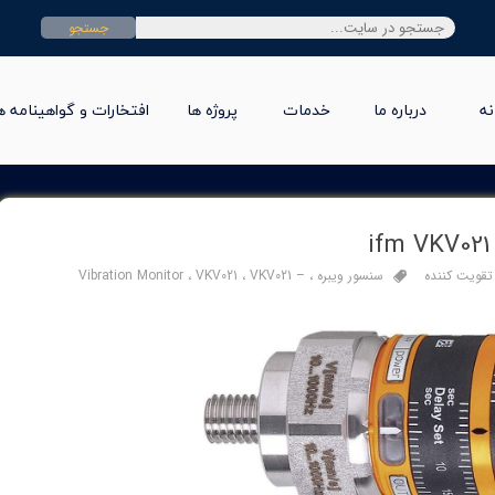
جستجو
نه
درباره ما
خدمات
پروژه ها
افتخارات و گواهینامه ه
تقویت کننده
سنسور ویبره
،
VKV021 –
،
VKV021
،
Vibration Monitor