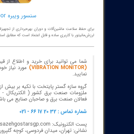
سنسور ویبره VKV021 – Vibration Monitor
لرزش‌مانیتور با کاربری ساده و قابل اعتماد است که مطابق استاندارد DIN ISO 10816 طراحی شده تا نظارت دائم بر ارتعاشات کلی ر
شما می توانید برای خرید و اطلاع از 
(VIBRATION MONITOR)
مورد نیاز خو
نمایید.
ملزومات صنعت برق کشور ( الکتریکال - مک
فعالان صنعت برق و صاحبان صنایع می باش
شماره تماس : 32 20 17 66 - 021
پست الکترونیک: info@sazehgostarsgp.com
نشانی: تهران، میدان فردوسی، کوچه گلپرور، پلاک 20،