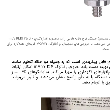
این دستگاه با استفاده از فناوری MEMS (میکروالکترومکانیکال سیستم) حسگر، نرخ دقت بالایی را در محدوده اندازه‌گیری 0 تا 25 mm/s RMS
ارائه می‌کند و تغییرات کوچک ارتعاش را به سرعت تشخیص می‌دهد. با خروجی‌های دیجیتال و آنالوگ، VKV021 گزینه‌ای همه‌کاره برای
 است.
ِ قابل پیکربندی است که به وسیله دو حلقه تنظیم ساده،
کاربر را قادر می‌سازد تا به سرعت به خوانش بهینه دست یابد. خروجی آنالوگ 4 تا 20 mA امکان ارتباط
با سیستم‌های ثبت داده یا پیگیری در نرم‌افزارهای نگهداری را مهیا می‌کند. نمایشگرهای LED سبز
تگاه را به طور واضح نشان می‌دهند و کاربر می‌تواند
ق را انجام دهد.