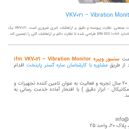
برای حفظ سلامت ماشین‌آلات و دوران بهره‌برداری از تجهیزات صنعتی، نظارت پیوسته و دقیق بر ارتعاشات امری ضروری است. VKV021 یک
ا تضمین کند.
قیمت
سنسور ویبره ifm VKV021 – Vibration Monitor
د از طریق
مشاوره با کارشناسان سازه گستر پایتخت
اقدام
گروه سازه گستر پایتخت با تکیه بر بیش از 20 سال تجربه و فعالیت به عنوان تامین کننده تجهیزات و
انیکال - ابزار دقیق ) با افتخار آماده خدمت رسانی به
د.
 واحد 25