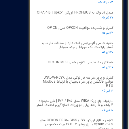
۰۳ مرداد ۰۵
مبدل آنالوگ به PROFIBUS اوپکن OP-APFB | opkon
۲۷ تیر ۰۵
کنترلر و شمارنده موقعیت OPKON سری OP-CN
۲۲ تیر ۰۵
جعبه شاسی آلومینومی استاندارد و محافظ دار سازه
گستر پایتخت تک سوراخ و چند سوراخ
۲۰ تیر ۰۵
خط‌کش مغناطیسی انکودر خطی OPKON MPS
۱۷ تیر ۰۵
کنترلر و پاور متر سه فاز توکی مدل DS9L-W-RC38 |
مولتی فانکشن پاور متر دیجیتال با ارتباط Modbus
RTU
۱۲ تیر ۰۵
منیفولد ولو ویکا WIKA مدل IV3 / IV5 | شیر منیفولد
3 راهه و 5 راهه برای تجهیزات اندازه‌گیری اختلاف فشار
۱۰ تیر ۰۵
انکودر مطلق اوپکن OPKON ERC10 BISS / SSI هالو
شفت 56mm با رزولوشن 13 تا 21 بیت مخصوص
سروو موتور