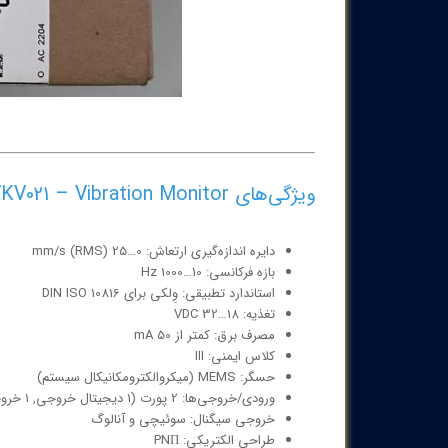
ویژگی‌های ifm VKV021 – Vibration Monitor
دایره اندازه‌گیری ارتعاش: 0…25 mm/s (RMS)
بازه فرکانسی: 10…1000 Hz
استاندارد تطبیقی: وِلكی برای DIN ISO 10816
تغذیه: 18…32 VDC
مصرف برق: کمتر از 50 mA
کلاس ایمنی: III
حسگر: MEMS (میکروالکترومکانیکال سیستم)
ورودی/خروجی‌ها: 2 پورت (1 دیجیتال خروجی, 1 خروجی آنالوگ)
خروجی سیگنال: سوئیچی و آنالوگ
طراحی الکتریکی: PNП