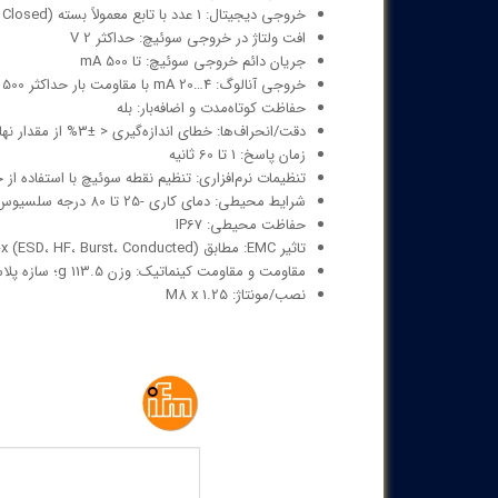
خروجی دیجیتال: 1 عدد با تابع معمولاً بسته (Normally Closed)
افت ولتاژ در خروجی سوئیچ: حداکثر 2 V
جریان دائم خروجی سوئیچ: تا 500 mA
خروجی آنالوگ: 4…20 mA با مقاومت بار حداکثر 500 Ω
حفاظت کوتاه‌مدت و اضافه‌بار: بله
دقت/انحراف‌ها: خطای اندازه‌گیری < ±3% از مقدار نهایی; جابه‌جایی خطی 0.25%
زمان پاسخ: 1 تا 60 ثانیه
تنظیمات نرم‌افزاری: تنظیم نقطه سوئیچ با استفاده از 
شرایط محیطی: دمای کاری -25 تا 80 درجه سلسیوس (با توجه UL < 80°C)
حفاظت محیطی: IP67
تاثیر EMC: مطابق EN 61000-4-x (ESD، HF، Burst، Conducted)
مقاومت و مقاومت کینماتیک: وزن 113.5 g؛ سازه پلاستیکی/فلزی با مواد PBT; PC; FKM; stainless steel (316L/1.4404)
نصب/مونتاژ: M8 x 1.25