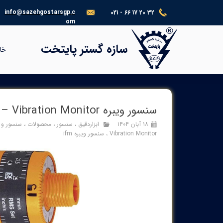
info@sazehgostarsgp.c
021 - 66 17 20 32
om
®​​​​​​​
سازه گستر پایتخت
خا
سنسور ویبره ifm VKV021 – Vibration Monitor
۱۸ آبان ۱۴۰۴
ابزاردقیق
،
سنسور
،
محصولات
،
سنسور و 
Vibration Monitor
،
سنسور ویبره ifm