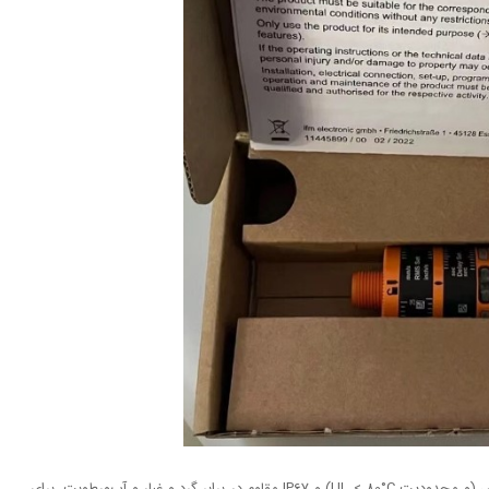
این دستگاه با دامنه دمایی عملیاتی -25 تا 80 درجه سلسیوس (و محدودیت UL < 80°C) و IP67 مقاوم در برابر گرد و غبار و آب‌ورطوبت، برای