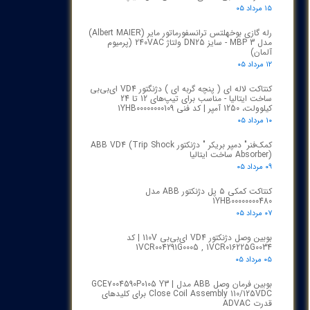
ای بی بی | ABB
(۲۱)
۱۵ مرداد ۰۵
رله گازی بوخهلتس ترانسفورماتور مایر (Albert MAIER)
مدل MBP 3 - سایز DN25 ولتاژ 240VAC (پرمیوم
آلمان)
۱۲ مرداد ۰۵
کنتاکت لاله ای ( پنچه گربه ای ) دژنگتور VD4 ای‌بی‌بی
ساخت ایتالیا - مناسب برای تیپ‌های 12 تا 24
کیلوولت، 1250 آمپر | کد فنی 1YHB00000000109
۱۰ مرداد ۰۵
کمک‌فنر" دمپر بریکر " دژنکتور ABB VD4 (Trip Shock
Absorber) ساخت ایتالیا
۰۹ مرداد ۰۵
کنتاکت کمکی ۵ پل دژنکتور ABB مدل
1YHB00000000480
۰۷ مرداد ۰۵
بوبین وصل دژنکتور VD4 ای‌بی‌بی 110V | کد
1VCR004291G0005 , 1VCR016225G0034
۰۵ مرداد ۰۵
بوبین فرمان وصل ABB مدل GCE7004590P0105 Y3 |
Close Coil Assembly 110/125VDC برای کلیدهای
قدرت ADVAC