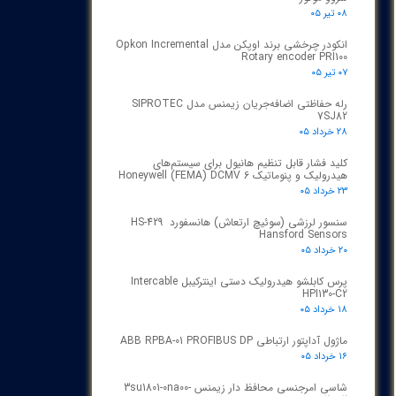
۰۸ تیر ۰۵
انکودر چرخشی برند اوپکن مدل Opkon Incremental
Rotary encoder PRI100
۰۷ تیر ۰۵
رله حفاظتی اضافه‌جریان زیمنس مدل SIPROTEC
7SJ82
۲۸ خرداد ۰۵
کلید فشار قابل تنظیم هانیول برای سیستم‌های
هیدرولیک و پنوماتیک Honeywell (FEMA) DCMV 6
۲۳ خرداد ۰۵
سنسور لرزشی (سوئیچ ارتعاش) هانسفورد HS-429
Hansford Sensors
۲۰ خرداد ۰۵
پرس کابلشو هیدرولیک دستی اینترکیبل Intercable
HPI130-C2
۱۸ خرداد ۰۵
ماژول آداپتور ارتباطی ABB RPBA-01 PROFIBUS DP
۱۶ خرداد ۰۵
شاسی امرجنسی محافظ دار زیمنس 3su1801-0na00-