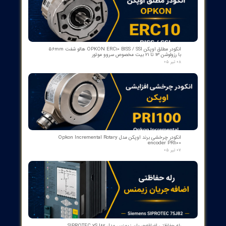
کنتاکت کمکی ۵ پل دژنکتور ABB مدل 1YHB00000000480
۰۷ مرداد ۰۵
بوبین وصل دژنکتور VD4 ای‌بی‌بی 110V | کد 1VCR004291G0005 ,
1VCR016225G0034
۰۵ مرداد ۰۵