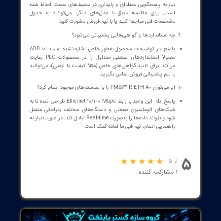
تیم مجرب سازه گستر پایتخت به پشتوانه 25 سال
سابقه درخشان، آماده ارائه خدمات تامین انواع تجهیزات
تخصصی
مورد نیاز
شماست. همین حالا تماس بگیرید
!
[
شماره تماس : 32 20 17 66 - 021
]
[
مشاوره با کارشناسان سازه گستر پایتخت
]
ت متداول (FAQs)
PM564-R-ETH A0 چیست؟
پاسخ: PM564-R-ETH A0 یک واحد پردازش مرکزی (PLC CPU) از
ABB است که برای اتوماسیون صنعتی طراحی شده است. این CPU با
پردازش سریع، رابط Ethernet یکپارچه و اندازه‌گیری دقیق سیگنال‌های
الکتریکی به منظور کنترل و پایش فرآیندها و تجهیزات الکتریکی به کار
می‌رود.