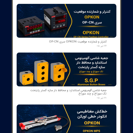
​محصولات جدید و
پرفروش​​​​​​​
رله گازی بوخهلتس ترانسفورماتور مایر (Albert MAIER) مدل MBP 3
- سایز DN25 ولتاژ 240VAC (پرمیوم آلمان)
۱۲ مرداد ۰۵