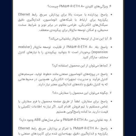
دها ماژول پردازنده ای بی بی ABB PM564
PM564-R-ETH A0 به طور گسترده در پروژه‌های اتوماسیون صنعتی از جمله
انه‌های تولیدی، سیستم‌های کنترل فرآیند و مدیریت تجهیزات الکتریکی
اده می‌شود. این واحد در محیط‌هایی که به کنترل دقیق و داده‌های
زه‌گیری معتبر نیاز است—مانند خطوط مونتاژ، توزیع انرژی و اتوماسیون
زیرساختی—گزینه‌ای کارآمد و قابل اعتماد است. این CPU از الگوریتم‌های
ل پیچیده پشتیبانی می‌کند و با دستگاه‌های صنعتی گوناگون به سهولت
ط برقرار می‌نماید، بنابراین به یک ستون فقرات قدرتمند برای بهبود بهره‌وری
اتی و ایمنی در بخش‌های مختلف تبدیل می‌شود.
آیا به
ماژول پردازنده ای بی بی ABB PM564-R-
ETH A0 – واحد پردازش مرکزی PLC با
اندازه‌گیری دقیق و قابلیت توسعه ماژولار
متناسب
با حوزه فعالیت و کسب و کارتان نیاز دارید؟