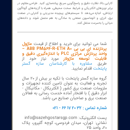
هان اتوماسیون صنعتی، دقیقاً همان جایی که کارایی، پایداری و سرعت
پاسخ بهiwa سوالات بحرانی تبدیل به معیارهای کلیدی می‌شوند، ABB
PM564-R-ETH A0 با طراحی پیشرفته و معماری قدرتمند، خودرویی مطمئن
برای کنترل‌های پیچیده را ارائه می‌دهد. این واحد پردازش مرکزی (PLC CPU)
ستانداردهای صنعتی معتبر، امکان مدیریت همزمان ایستگاه‌های مختلف را
اقل تاخیر فراهم می‌کند و به شما امکان می‌دهد تا فرآیندهای تولید را با
ی بالا، نظارت دقیق و پاسخ‌گویی سریع پیاده‌سازی کنید. طراحی مقاوم در
ر نویزهای الکتریکی و شرایط سخت محیطی، همراه با گزینه‌های گوناگون
اطی، اجازه می‌دهد تا سیستم‌های پیچیده مدیریتی و کنترلی در صنعت
 انرژی و اتوماسیون صنعتی به سادگی به هم متصل شوند و داده‌های
 را به‌سرعت منتقل کنند.
شما می توانید برای خرید و اطلاع از قیمت
ماژول
پردازنده ای بی بی ABB PM564-R-ETH A0 –
واحد پردازش مرکزی PLC با اندازه‌گیری دقیق و
قابلیت توسعه ماژولار
مورد نیاز خود از