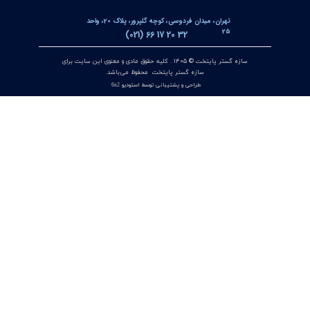
۲۲ تیر ۰۵
جعبه شاسی آلومینومی استاندارد و محافظ دار سازه گستر پایتخت
تک سوراخ و چند سوراخ
۲۰ تیر ۰۵
خط‌کش مغناطیسی انکودر خطی OPKON MPS
۱۷ تیر ۰۵