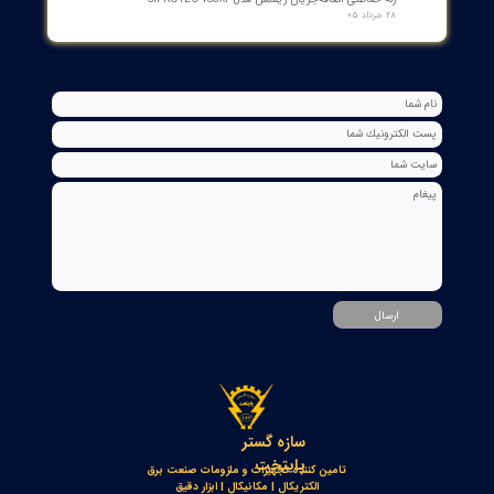
بوبین فرمان وصل ABB مدل GCE7004590P0105 Y3 | Close Coil
Assembly 110/125VDC برای کلیدهای قدرت ADVAC
۰۳ مرداد ۰۵
مبدل آنالوگ به PROFIBUS اوپکن OP-APFB | opkon
۲۷ تیر ۰۵
کنترلر و شمارنده موقعیت OPKON سری OP-CN