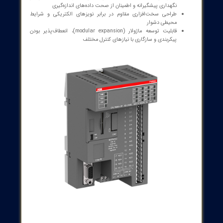
 فنی کلیدی ABB PM564-R-ETH A0
مدل: PM564-R-ETH A0
برند: ABB
منبع تغذیه: 24 V DC ±10%
دمای عملکرد: -25°C تا +60°C
ابعاد (عرض×ارتفاع×عمق): 90 mm × 130 mm × 75 mm
رابط ارتباطی: Ethernet 10/100 Mbps
دمای نگهداری: -40°C تا +85°C
وزن: 400 g