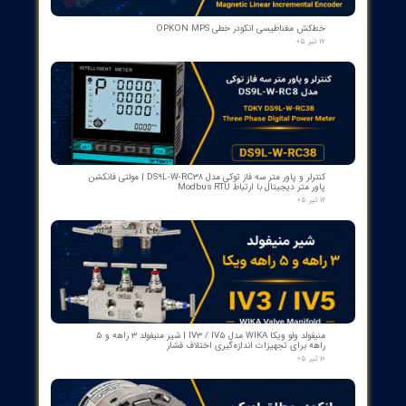
کنتاکت لاله ای ( پنچه گربه ای ) دژنگتور VD4 ای‌بی‌بی ساخت ایتالیا
- مناسب برای تیپ‌های 12 تا 24 کیلوولت، 1250 آمپر | کد فنی
1YHB00000000109
۱۰ مرداد ۰۵
کمک‌فنر" دمپر بریکر " دژنکتور ABB VD4 (Trip Shock Absorber)
ساخت ایتالیا
۰۹ مرداد ۰۵