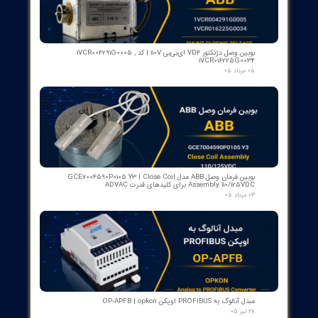
پاسخ: در توضیحات محصول به‌طور خاص اشاره نشده است؛ اما ABB
معمولاً استانداردهای صنعتی متداول را در محصولات PLC رعایت
می‌کند. برای تایید گواهی‌های خاص (مثلاً کیفیت یا ایمنی)، می‌توانید
با تیم پشتیبانی فروش تماس بگیرید.
آیا می‌توان PM564-R-ETH A0 را با سیستم‌های موجود ادغام کرد؟
پاسخ: بله. این واحد با رابط Ethernet 10/100 Mbps طراحی شده تا به
شبکه‌های اتوماسیون صنعتی و دستگاه‌های مختلف به‌راحتی متصل
شود و بتواند داده‌ها را به‌صورت Real-time تبادل کند. در صورت نیاز به
راهنمایی ادغام، تیم فنی ما آماده کمک است.
از ۵
۱ مشارکت کننده