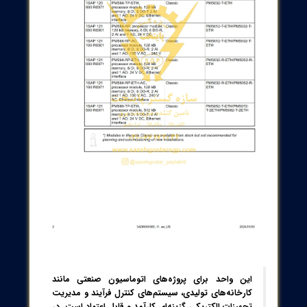
PM564-R-ETH A0 با توان پردازشی بالا، پردازش سریع داده‌ها را تضمین
می‌کند که به بهبود کارایی کل شبکه اتوماسیون منجر می‌شود. رابط Ethernet
 شده، ارتباطی روان و بی‌وقفه با شبکه‌های پیچیده اتوماسیون را فراهم
ند تا کنترل و نظارت لحظه‌ای به سهولت انجام شود. این مدل با قابلیت
زه‌گیری دقیق سیگنال‌های الکتریکی، تشخیص عیوب و نگهداری پیشگیرانه
هبود می‌بخشد و از صحت داده‌های اندازه‌گیری در عملیات حساس مطمئن
ردد. طراحی سخت‌افزاری مقاوم، به خوبی در برابر نویزهای الکتریکی و
ط محیطی دشوار مقاومت می‌کند و امنیت و پایداری سیستم را در
بازه‌های زمانی طولانی حفظ می‌کند. همچنین امکان توسعه ماژولار این CPU،
اف‌پذیری بالایی در پیکربندی و سازگاری با نیازهای مختلف کنترل فراهم
رد تا بتوانید برای پروژه‌های گوناگون از آن استفاده کنید.