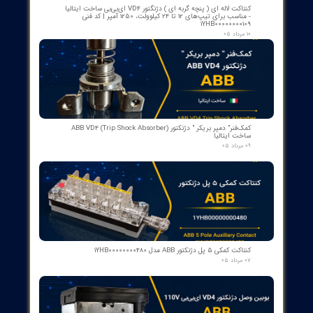
expansion) برخوردار است تا بتوانید پیکربندی را با نیازهای کنترل
مختلف سازگار کنید.
کجاها می‌توان از این محصول استفاده کرد؟
پاسخ: در پروژه‌های اتوماسیون صنعتی مانند خطوط تولید، سیستم‌های
کنترل فرآیند و مدیریت تجهیزات الکتریکی، همچنین در محیط‌هایی
که به کنترل دقیق و داده‌های اندازه‌گیری معتبر نیاز دارند.
چگونه می‌توان این محصول را سفارش داد؟
پاسخ: برای سفارش، لطفاً از طریق صفحه محصول با فرم سفارش یا
تماس مستقیم با تیم فروش اقدام کنید. اگر نیاز به اطلاعات تکمیلی یا
قیمت دارید، ما آماده پاسخ‌گویی هستیم.
چه تفاوتی بین PM564-R-ETH A0 و سایر مدل‌های ABB وجود دارد؟
پاسخ: PM564-R-ETH A0 با تمرکز بر پردازش سریع، رابط Ethernet
یکپارچه و اندازه‌گیری دقیق، بهینه‌سازی شده برای کاربردهای صنعتی با
نیاز به پاسخگویی لحظه‌ای و پایداری در محیط‌های سخت لحاظ شده
است. برای مقایسه دقیق با مدل‌های دیگر، می‌توانید به جدول
مشخصات فنی مراجعه کنید یا با تیم فروش مشورت کنید.
چه استانداردها یا گواهی‌هایی پشتیبانی می‌شود؟