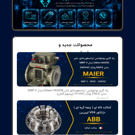
مشخصات کلیدی محصول چیست؟
پاسخ: مدل PM564-R-ETH A0، برند ABB، منبع تغذیه 24 V DC
±10%، دمای کارکرد -25°C تا +60°C، ابعاد 90×130×75 mm، رابط
Ethernet 10/100 Mbps، دمای نگهداری -40°C تا +85°C و وزن 400
g.
چه کاربردهایی برای این محصول وجود دارد؟
پاسخ: مناسب برای کارخانه‌های تولیدی، سیستم‌های کنترل فرآیند و
مدیریت تجهیزات الکتریکی. در خطوط مونتاژ، توزیع انرژی و
اتوماسیون زیرساختی، با کنترل دقیق و داده‌های اندازه‌گیری معتبر به کار
می‌رود.
ویژگی‌های کلیدی PM564-R-ETH A0 چیست؟
پاسخ: پردازنده با سرعت بالا برای پردازش سریع، رابط Ethernet
یکپارچه برای ارتباط با شبکه‌های اتوماسیون، اندازه‌گیری دقیق
سیگنال‌های الکتریکی، طراحی مقاوم در برابر نویز و شرایط سخت
محیطی، و امکان توسعه ماژولار برای پیکربندی منعطف.
آیا این مدل از توسعه ماژولار پشتیبانی می‌کند؟
پاسخ: بله. PM564-R-ETH A0 از قابلیت توسعه ماژولار (modular