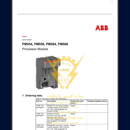
طریق
مشاوره با کارشناسان سازه گستر
پایتخت
اقدام نمایید.
گروه سازه گستر پایتخت با تکیه بر بیش از 20 سال
تجربه و فعالیت به عنوان تامین کننده تجهیزات و
ملزومات صنعت برق کشور ( الکتریکال - مکانیکال -
ابزار دقیق ) با افتخار آماده خدمت رسانی به فعالان
صنعت برق و صاحبان صنایع می باشد.
شماره تماس : 32 20 17 66 - 021
پست الکترونیک: info@sazehgostarsgp.com
نشانی: تهران، میدان فردوسی، کوچه گلپرور، پلاک
20، واحد 25