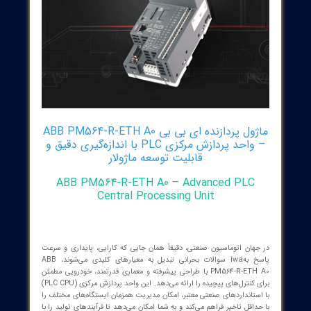
ماژول پردازنده ای بی بی ABB PM564-R-ETH A0
– واحد پردازش مرکزی PLC با اندازه‌گیری دقیق و
قابلیت توسعه ماژولار
ABB PM564-R-ETH A0 – Advanced PLC
Central Processing Unit