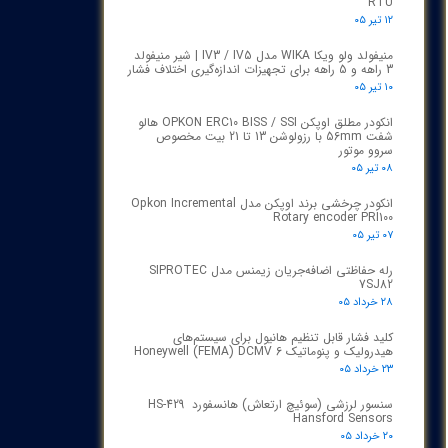
RTU
۱۲ تیر ۰۵
منیفولد ولو ویکا WIKA مدل IV3 / IV5 | شیر منیفولد
3 راهه و 5 راهه برای تجهیزات اندازه‌گیری اختلاف فشار
۱۰ تیر ۰۵
انکودر مطلق اوپکن OPKON ERC10 BISS / SSI هالو
شفت 56mm با رزولوشن 13 تا 21 بیت مخصوص
سروو موتور
۰۸ تیر ۰۵
انکودر چرخشی برند اوپکن مدل Opkon Incremental
Rotary encoder PRI100
۰۷ تیر ۰۵
رله حفاظتی اضافه‌جریان زیمنس مدل SIPROTEC
7SJ82
۲۸ خرداد ۰۵
کلید فشار قابل تنظیم هانیول برای سیستم‌های
هیدرولیک و پنوماتیک Honeywell (FEMA) DCMV 6
۲۳ خرداد ۰۵
سنسور لرزشی (سوئیچ ارتعاش) هانسفورد HS-429
Hansford Sensors
۲۰ خرداد ۰۵