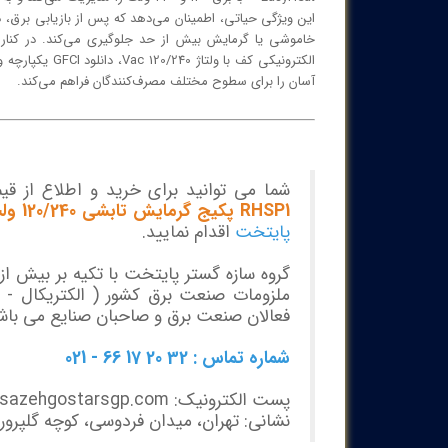
این ویژگی حیاتی، اطمینان می‌دهد که پس از بازیابی برق،
آسان را برای سطوح مختلف مصرف‌کنندگان فراهم می‌کند.
شما می توانید برای خرید و اطلاع از ق
RHSP1 پکیج گرمایش تابشی 120/240 ولت
پایتخت
اقدام نمایید.
ملزومات صنعت برق کشور ( الکتریکال - مک
فعالان صنعت برق و صاحبان صنایع می باش
شماره تماس : 32 20 17 66 - 021
پست الکترونیک: info@sazehgostarsgp.com
نشانی: تهران، میدان فردوسی، کوچه گلپرور، پلاک 20،