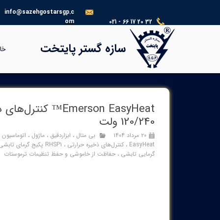
info@sazehgostarsgp.c
om
021 - 66 17 20 32
®​​​​​​​
سازه گستر پایتخت
خا
120/240 ولت
۲۰ مرداد ۱۴۰۴
بی متال
،
ابزاردقیق
،
ماژول
،
اتوماسیون 
EasyHeat
،
کنترل‌های ذخیره حرارتی
،
RHSP1 پکیج گرمای تابشی
گرمایی تابشی
،
حفاظت از خاموشی و حفظ تنظیمات ترموستات