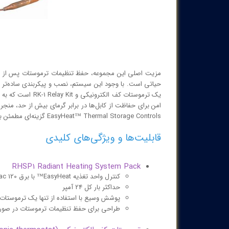
مزیت اصلی این مجموعه، حفظ تنظیمات ترموستات پس از قطع
EasyHeat™ Thermal Storage Controls گزینه‌ای مطمئن برای صنایع ساختمانی و پروژه‌های گرمایشی با کاربری گسترده است.
قابلیت‌ها و ویژگی‌های کلیدی
RHSP1 Radiant Heating System Pack
کنترل واحد تغذیه EasyHeat™ با برق 120 Vac و 240 Vac
حداکثر بار کل 24 آمپر
پوشش وسیع با استفاده از تنها یک ترموستات
طراحی برای حفظ تنظیمات ترموستات در صور