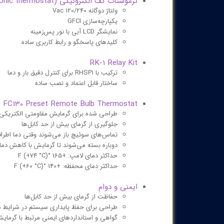
ترموستات کف الکترونیکی (floor warming electronic thermostat)
ولتاژ دوگانه 120/240 Vac
یکپارچه‌سازی GFCI
نمایشگر LCD آبی با نور پس‌زمینه
کلیدهای پاسخگو و رابط کاربری ساده
RK-1 Relay Kit
ترکیب با RHSP1 برای کنترل دقیق بار و دما
ساختار قابل اعتماد و نصب ساده
FC130 Preset Remote Bulb Thermostat
طراحی‌ شده برای گرمایش مقاومتی الکتریکی
جلوگیری از گرمای بیش از حد کابل‌ها
تماس‌های سوئیچ باز می‌شوند وقتی دما اطراف لامپ به +130 
دوباره بسته می‌شوند تا گرمایش با کاهش دما 
حداکثر دمای لامپ: +165 °F (+74 °C)
حداکثر دمای محفظه: +140 °F (+60 °C)
ایمنی و دوام
حفاظت از گرمای بیش از حد کابل‌ها
طراحی برای حفظ پایداری سیستم در شرایط 
گواهی و استانداردهای ایمنی مرتبط با گرمای