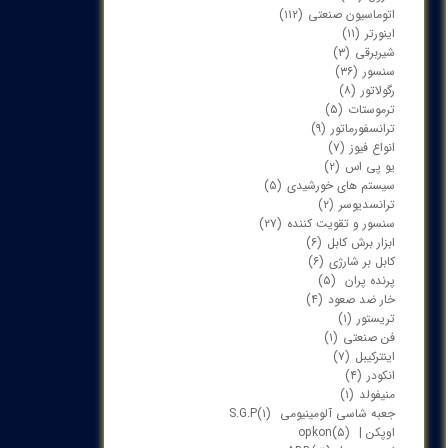
اتوماسیون صنعتی
(۱۱۲)
اینورتر
(۱۱)
شیربرقی
(۳)
سنسور
(۳۶)
رگولاتور
(۸)
ترموستات
(۵)
ترانسفورماتور
(۹)
انواع فیوز
(۷)
یو پی اس
(۲)
سیستم های خورشیدی
(۵)
ترانسدیوسر
(۲)
سنسور و تقویت کننده
(۲۷)
ابزار برش کابل
(۶)
کابل بر شارژی
(۶)
پرنده پران
(۵)
خار ضد صعود
(۴)
تریستور
(۱)
فن صنعتی
(۱)
اینترکیبل
(۷)
انکودر
(۴)
منیفولد
(۱)
جعبه شاسی آلومینیومی S.G.P
(۱)
اوپکن | opkon
(۵)