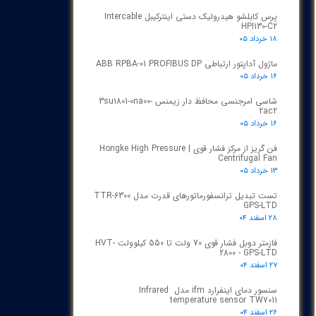
پرس کابلشو هیدرولیک دستی اینترکیبل Intercable
HPI130-C2
۱۸ خرداد ۰۵
ماژول آداپتور ارتباطی ABB RPBA-01 PROFIBUS DP
۱۶ خرداد ۰۵
شاسی امرجنسی محافظ دار زیمنس 3su1801-0na00-
2ac2
۱۶ خرداد ۰۵
فن گریز از مرکز فشار قوی | Hongke High Pressure
Centrifugal Fan
۱۳ خرداد ۰۵
تست تبدیل ترانسفورماتورهای قدرت مدل TTR‑6300
GPS‑LTD
۲۸ اسفند ۰۴
فازمتر دوبل فشار قوی 70 ولت تا 550 کیلوولت HVT-
2800 - GPS-LTD
۲۷ اسفند ۰۴
سنسور دمای اینفرارد ifm مدل Infrared
temperature sensor TW7011
۲۶ اسفند ۰۴