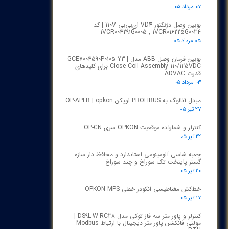
۰۷ مرداد ۰۵
بوبین وصل دژنکتور VD4 ای‌بی‌بی 110V | کد
1VCR004291G0005 , 1VCR016225G0034
۰۵ مرداد ۰۵
بوبین فرمان وصل ABB مدل GCE7004590P0105 Y3 |
Close Coil Assembly 110/125VDC برای کلیدهای
قدرت ADVAC
۰۳ مرداد ۰۵
مبدل آنالوگ به PROFIBUS اوپکن OP-APFB | opkon
۲۷ تیر ۰۵
کنترلر و شمارنده موقعیت OPKON سری OP-CN
۲۲ تیر ۰۵
جعبه شاسی آلومینومی استاندارد و محافظ دار سازه
گستر پایتخت تک سوراخ و چند سوراخ
۲۰ تیر ۰۵
خط‌کش مغناطیسی انکودر خطی OPKON MPS
۱۷ تیر ۰۵
کنترلر و پاور متر سه فاز توکی مدل DS9L-W-RC38 |
مولتی فانکشن پاور متر دیجیتال با ارتباط Modbus