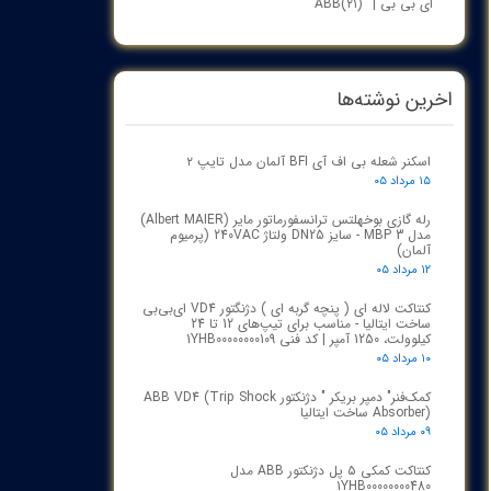
ای بی بی | ABB
(۲۱)
اخرین نوشته‌ها
اسکنر شعله بی اف آی BFI آلمان مدل تایپ ۲
۱۵ مرداد ۰۵
رله گازی بوخهلتس ترانسفورماتور مایر (Albert MAIER)
مدل MBP 3 - سایز DN25 ولتاژ 240VAC (پرمیوم
آلمان)
۱۲ مرداد ۰۵
کنتاکت لاله ای ( پنچه گربه ای ) دژنگتور VD4 ای‌بی‌بی
ساخت ایتالیا - مناسب برای تیپ‌های 12 تا 24
کیلوولت، 1250 آمپر | کد فنی 1YHB00000000109
۱۰ مرداد ۰۵
کمک‌فنر" دمپر بریکر " دژنکتور ABB VD4 (Trip Shock
Absorber) ساخت ایتالیا
۰۹ مرداد ۰۵
کنتاکت کمکی ۵ پل دژنکتور ABB مدل
1YHB00000000480