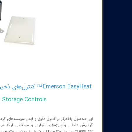
Emerson EasyHeat™ کنترل‌های ذخیره حرارتی: RHSP1 پکیج گرمایش تابشی 120/240 ولت
Storage Controls
این محصول با تمرکز بر کنترل دقیق و ایمن سیستم‌های گرما
EasyHeat™ با برق 120 و 240 ولت را