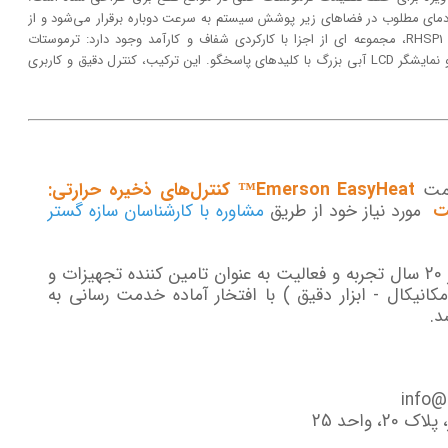
 دمای مطلوب در فضاهای زیر پوشش سیستم به سرعت دوباره برقرار می‌شود و از
خاموشی یا گرمایش بیش از حد جلوگیری می‌کند. در کنار RHSP1، مجموعه ای از اجزا با کارکردی شفاف و کارآمد وجود دارد: ترموستات
الکترونیکی کف با ولتاژ 120/240 Vac، دانلود GFCI یکپارچه و نمایشگر LCD آبی بزرگ با کلیدهای پاسخگو. این ترکیب، کنترل دقیق و کاربری
یمت
Emerson EasyHeat™ کنترل‌های ذخیره حرارتی:
مورد نیاز خود از طریق
مشاوره با کارشناسان سازه گستر
گروه سازه گستر پایتخت با تکیه بر بیش از 20 سال تجربه و فعالیت به عنوان تامین کننده تجهیزات و
انیکال - ابزار دقیق ) با افتخار آماده خدمت رسانی به
د.
 واحد 25