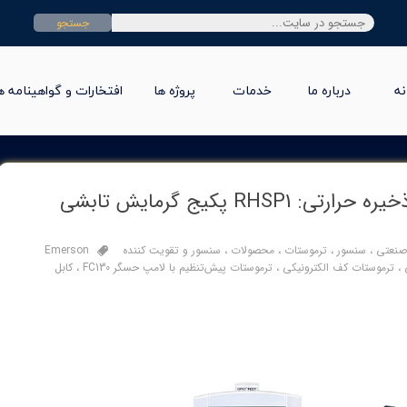
جستجو
نه
درباره ما
خدمات
پروژه ها
افتخارات و گواهینامه ه
Emerson EasyHeat™ کنترل‌های ذخیره حرارتی: RHSP1 پکیج گرمایش تابشی
صنعتی
،
سنسور
،
ترموستات
،
محصولات
،
سنسور و تقویت کننده
Emerson
،
ترموستات کف الکترونیکی
،
ترموستات پیش‌تنظیم با لامپ حسگر FC130
،
کابل