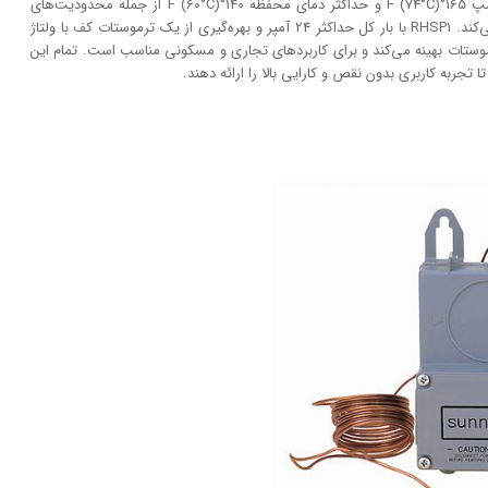
بسته می‌شوند تا گرمایش دوباره آغاز شود. حداکثر دمای لامپ 165°F (74°C) و حداکثر دمای محفظه 140°F (60°C) از جمله محدودیت‌های
ایمنی است که به حفظ پایداری و طول عمر سیستم کمک می‌کند. RHSP1 با بار کل حداکثر 24 آمپر و بهره‌گیری از یک ترموستات کف با ولتاژ
 تنها یک ترموستات بهینه می‌کند و برای کاربردهای تجاری و مسکونی مناسب است. تمام این
تجربه کاربری بدون نقص و کارایی بالا را ارائه دهند.