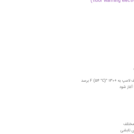
°F (54 °C) برسد
آغاز شود
مختلف
ش تابشی