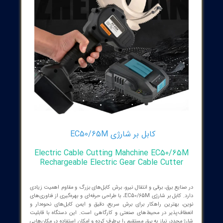
کابل بر شارژی EC50/65M