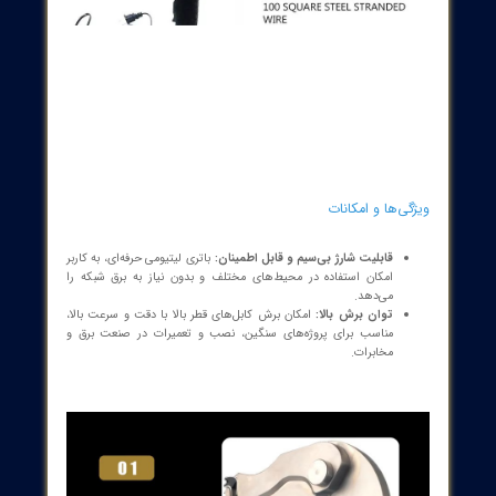
گارانتی:
1 سال
مقدار MOQ:
1 عدد
ولتاژ:
DC 14.4V
وزن خالص:
3 کیلوگرم
نام محصول:
کابل بر شارژی با رزوه‌گی
محدوده برش:
حداکثر قطر کابل مس و آلومینیوم: 65 میلی‌متر
کاربرد:
برش کابل‌های مس و آلومینیوم در پروژه‌های صنعتی و
ساختمانی
برق ورودی:
باتری قابل شارژ
مارک تجاری:
CHANGYOU
محل منشاء:
Zhejiang