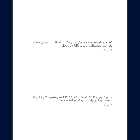
کنتاکت لاله ای ( پنچه گربه ای ) دژنگتور VD4 ای‌بی‌بی ساخت ایتالیا
- مناسب برای تیپ‌های 12 تا 24 کیلوولت، 1250 آمپر | کد فنی
1YHB00000000109
۱۰ مرداد ۰۵
کمک‌فنر" دمپر بریکر " دژنکتور ABB VD4 (Trip Shock Absorber)
ساخت ایتالیا
۰۹ مرداد ۰۵
کنتاکت کمکی ۵ پل دژنکتور ABB مدل 1YHB00000000480