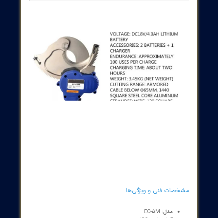
تجربه و فعالیت به عنوان تامین کننده تجهیزات و
ملزومات صنعت برق کشور ( الکتریکال - مکانیکال -
ابزار دقیق ) با افتخار آماده خدمت رسانی به فعالان
صنعت برق و صاحبان صنایع می باشد.
شماره تماس : 32 20 17 66 - 021
پست الکترونیک: info@sazehgostarsgp.com
نشانی: تهران، میدان فردوسی، کوچه گلپرور، پلاک
20، واحد 25