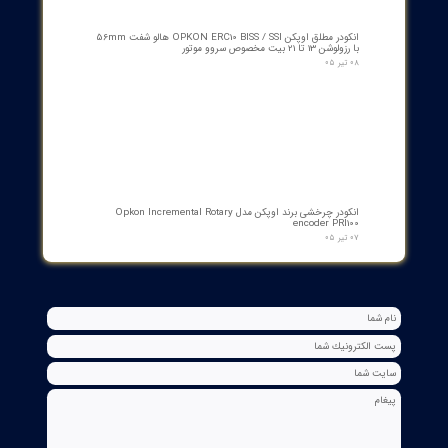
۰۷ مرداد ۰۵
بوبین وصل دژنکتور VD4 ای‌بی‌بی 110V | کد 1VCR004291G0005 ,
1VCR016225G0034
۰۵ مرداد ۰۵
بوبین فرمان وصل ABB مدل GCE7004590P0105 Y3 | Close Coil
Assembly 110/125VDC برای کلیدهای قدرت ADVAC
۰۳ مرداد ۰۵