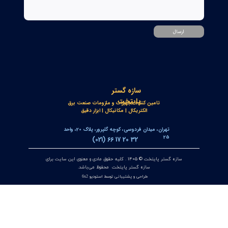
مبدل آنالوگ به PROFIBUS اوپکن OP-APFB | opkon
۲۷ تیر ۰۵
کنترلر و شمارنده موقعیت OPKON سری OP-CN
۲۲ تیر ۰۵