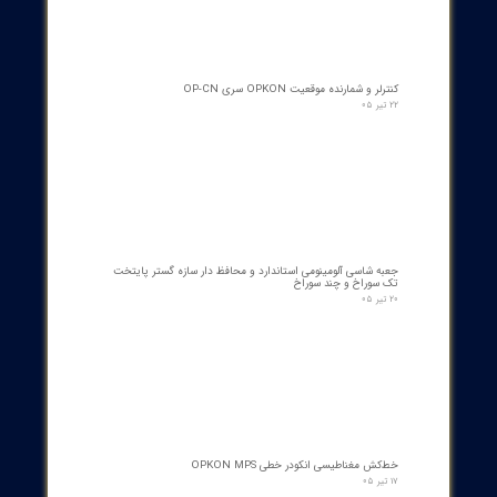
اسکنر شعله بی اف آی BFI آلمان مدل تایپ ۲
۱۵ مرداد ۰۵
رله گازی بوخهلتس ترانسفورماتور مایر (Albert MAIER) مدل MBP 3
- سایز DN25 ولتاژ 240VAC (پرمیوم آلمان)
۱۲ مرداد ۰۵