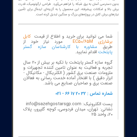
Electric Cable Cutting Mahchine EC50/6
Rechargeable Electric Gear Cable Cutter
ایع برق، برقی و انتقال نیرو، برش کابل‌های بزرگ و مقاوم اهمیت زیادی
دارد. کابل بر شارژی EC50/65M، با طراحی حرفه‌ای و بهره‌گیری از فناوری‌های
، بهترین راهکار برای برش سریع، دقیق و ایمن کابل‌های نحوه‌دار و
اف‌پذیر در محیط‌های صنعتی و کارگاهی است. این دستگاه با قابلیت
مجدد، نیاز به برق مستقیم را برطرف کرده و امکان استفاده در مکان‌هایی
 دسترسی آسان به برق شبکه را فراهم می‌آورد. طراحی ارگونومیک، قدرت
الا و امکانات پیشرفته، این محصول را به گزینه‌ای ایده‌آل برای تأمین
های برش کابل در پروژه‌های بزرگ و سنگین تبدیل کرده است.
شما می توانید برای خرید و اطلاع از قیمت
کابل
برشارژی EC50/65M
مورد نیاز خود از
طریق
مشاوره با کارشناسان سازه گستر
پایتخت
اقدام نمایید.
گروه سازه گستر پایتخت با تکیه بر بیش از 20 سال