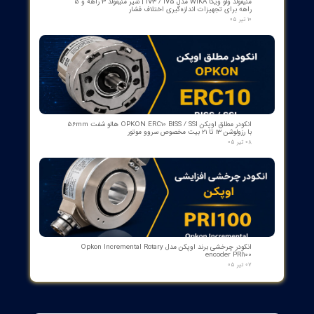
مبدل آنالوگ به PROFIBUS اوپکن OP-APFB | opkon
۲۷ تیر ۰۵
کنترلر و شمارنده موقعیت OPKON سری OP-CN
۲۲ تیر ۰۵
جعبه شاسی آلومینومی استاندارد و محافظ دار سازه گستر پایتخت
تک سوراخ و چند سوراخ