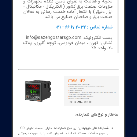
شما می توانید برای خرید و اطلاع از قیمت
انواع
شمارنده های دیجیتال برند آتونیکس
مورد نیاز
خود از طریق
مشاوره با کارشناسان سازه گستر
پایتخت
اقدام نمایید.
گروه سازه گستر پایتخت با تکیه بر بیش از 20 سال
تجربه و فعالیت به عنوان تامین کننده تجهیزات و
ملزومات صنعت برق کشور ( الکتریکال - مکانیکال -
ابزار دقیق ) با افتخار آماده خدمت رسانی به فعالان
صنعت برق و صاحبان صنایع می باشد.
شماره تماس : 32 20 17 66 - 021
پست الکترونیک: info@sazehgostarsgp.com
نشانی: تهران، میدان فردوسی، کوچه گلپرور، پلاک
20، واحد 25