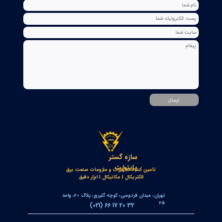
۲۰ تیر ۰۵
خط‌کش مغناطیسی انکودر خطی OPKON MPS
۱۷ تیر ۰۵
کنترلر و پاور متر سه فاز توکی مدل DS9L-W-RC38 | مولتی فانکشن
پاور متر دیجیتال با ارتباط Modbus RTU
۱۲ تیر ۰۵