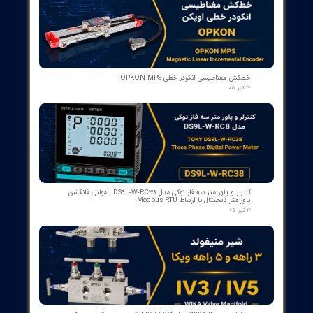
بوبین وصل دژنکتور VD4 ای‌بی‌بی 110V | کد 1VCR004291G0005 ,
1VCR016225G0034
۰۵ مرداد ۰۵
بوبین فرمان وصل ABB مدل GCE7004590P0105 Y3 | Close Coil
Assembly 110/125VDC برای کلیدهای قدرت ADVAC
۰۳ مرداد ۰۵