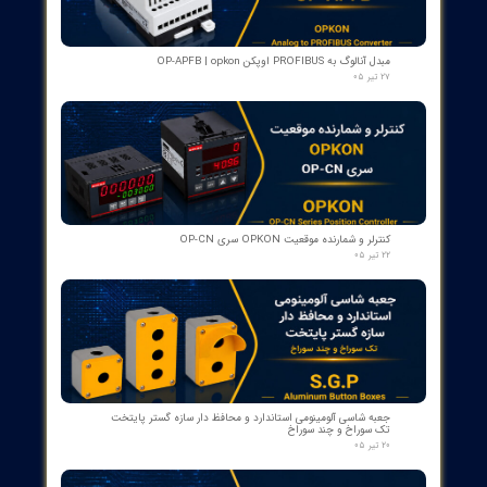
کمک‌فنر" دمپر بریکر " دژنکتور ABB VD4 (Trip Shock Absorber)
ساخت ایتالیا
۰۹ مرداد ۰۵
کنتاکت کمکی ۵ پل دژنکتور ABB مدل 1YHB00000000480
۰۷ مرداد ۰۵