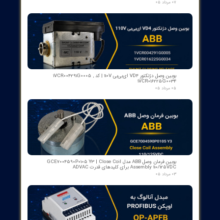
رله گازی بوخهلتس ترانسفورماتور مایر (Albert MAIER) مدل MBP 3
- سایز DN25 ولتاژ 240VAC (پرمیوم آلمان)
۱۲ مرداد ۰۵
کنتاکت لاله ای ( پنچه گربه ای ) دژنگتور VD4 ای‌بی‌بی ساخت ایتالیا
- مناسب برای تیپ‌های 12 تا 24 کیلوولت، 1250 آمپر | کد فنی
1YHB00000000109
۱۰ مرداد ۰۵