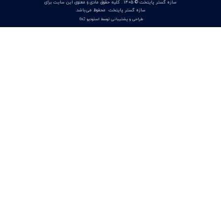
منیفولد ولو ویکا WIKA مدل IV3 / IV5 | شیر منیفولد 3 راهه و 5
راهه برای تجهیزات اندازه‌گیری اختلاف فشار
۱۰ تیر ۰۵
انکودر مطلق اوپکن OPKON ERC10 BISS / SSI هالو شفت 56mm
با رزولوشن 13 تا 21 بیت مخصوص سروو موتور
۰۸ تیر ۰۵