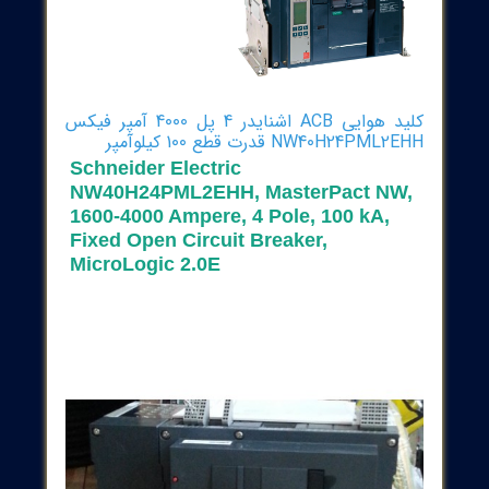
کلید هوایی ACB اشنایدر 4 پل 4000 آمپر فیکس
NW40H24PM قدرت قطع 100 کیلوآمپر
Schneider Electric
NW40H24PML2EHH, MasterPact NW
1600-4000 Ampere, 4 Pole, 100 kA,
Fixed Open Circuit Breaker,
MicroLogic 2.0E