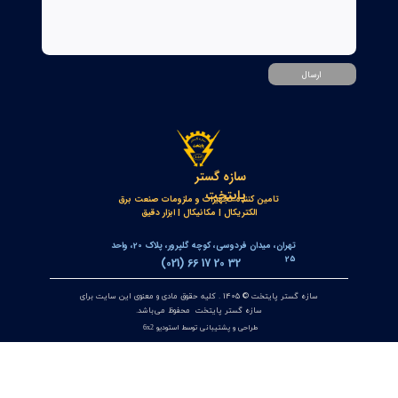
جعبه شاسی آلومینومی استاندارد و محافظ دار سازه گستر پایتخت
تک سوراخ و چند سوراخ
۲۰ تیر ۰۵
خط‌کش مغناطیسی انکودر خطی OPKON MPS
۱۷ تیر ۰۵
کنترلر و پاور متر سه فاز توکی مدل DS9L-W-RC38 | مولتی فانکشن