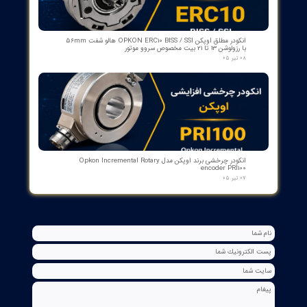
مبدل آنالوگ به PROFIBUS اوپکن OP-APFB | opkon
۲۷ تیر ۰۵
کنترلر و شمارنده موقعیت OPKON سری OP-CN
۲۲ تیر ۰۵