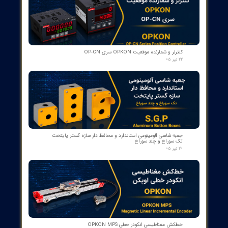
کمک‌فنر" دمپر بریکر " دژنکتور ABB VD4 (Trip Shock Absorber)
ساخت ایتالیا
۰۹ مرداد ۰۵
کنتاکت کمکی ۵ پل دژنکتور ABB مدل 1YHB00000000480
۰۷ مرداد ۰۵