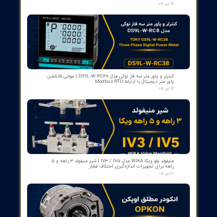
بوبین وصل دژنکتور VD4 ای‌بی‌بی 110V | کد 1VCR004291G0005 ,
1VCR016225G0034
۰۵ مرداد ۰۵
بوبین فرمان وصل ABB مدل GCE7004590P0105 Y3 | Close Coil
Assembly 110/125VDC برای کلیدهای قدرت ADVAC
۰۳ مرداد ۰۵