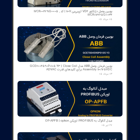
۱۵ مرداد ۰۵
رله گازی بوخهلتس ترانسفورماتور مایر (Albert MAIER) مدل MBP 3
- سایز DN25 ولتاژ 240VAC (پرمیوم آلمان)
۱۲ مرداد ۰۵
کنتاکت لاله ای ( پنچه گربه ای ) دژنگتور VD4 ای‌بی‌بی ساخت ایتالیا
- مناسب برای تیپ‌های 12 تا 24 کیلوولت، 1250 آمپر | کد فنی
1YHB00000000109
۱۰ مرداد ۰۵