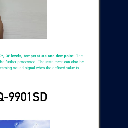
O2, O2 levels, temperature and dew point
. The
 be further processed. The instrument can also be
a warning sound signal when the defined value is