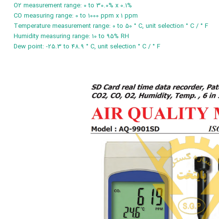
O2 measurement range: 0 to 30.0% x 0.1%
CO measuring range: 0 to 1000 ppm x 1 ppm
Temperature measurement range: 0 to 50 ° C, unit selection ° C / ° F
Humidity measuring range: 10 to 95% RH
Dew point: -25.3 to 48.9 ° C, unit selection ° C / ° F