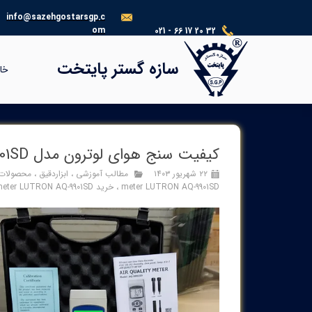
info@sazehgostarsgp.c
om
021 - 66 17 20 32
®​​​​​​​
سازه گستر پایتخت
خا
کیفیت سنج هوای لوترون مدل CO and CO2 meter LUTRON AQ-9901SD
۲۲ شهریور ۱۴۰۳
مطالب آموزشی
،
ابزاردقیق
،
محصولات
meter LUTRON AQ-9901SD
،
خرید CO and CO2 meter LUTRON AQ-9901SD