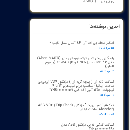
ای بی بی | ABB
(۲۱)
اخرین نوشته‌ها
اسکنر شعله بی اف آی BFI آلمان مدل تایپ ۲
۱۵ مرداد ۰۵
رله گازی بوخهلتس ترانسفورماتور مایر (Albert MAIER)
مدل MBP 3 - سایز DN25 ولتاژ 240VAC (پرمیوم
آلمان)
۱۲ مرداد ۰۵
کنتاکت لاله ای ( پنچه گربه ای ) دژنگتور VD4 ای‌بی‌بی
ساخت ایتالیا - مناسب برای تیپ‌های 12 تا 24
کیلوولت، 1250 آمپر | کد فنی 1YHB00000000109
۱۰ مرداد ۰۵
کمک‌فنر" دمپر بریکر " دژنکتور ABB VD4 (Trip Shock
Absorber) ساخت ایتالیا
۰۹ مرداد ۰۵
کنتاکت کمکی ۵ پل دژنکتور ABB مدل
1YHB00000000480