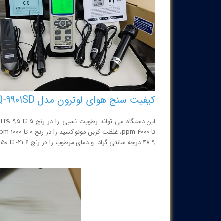
کیفیت سنج هوای لوترون مدل CO and CO2 meter LUTRON AQ-9901SD
48.9 درجه سانتی گراد و دمای مرطوب را در رنج 21.6- تا 50 درجه ساتی گراد ، با دقت، سرعت و رزولوشن بالا اندازه گیری کند.