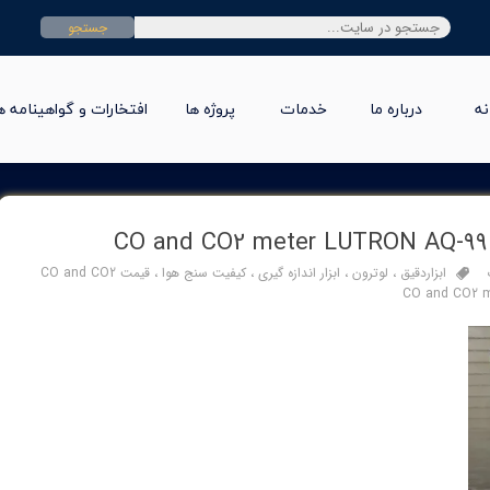
جستجو
نه
درباره ما
خدمات
پروژه ها
افتخارات و گواهینامه ه
ابزاردقیق
،
لوترون
،
ابزار اندازه گیری
،
کیفیت سنج هوا
،
قیمت CO and CO2