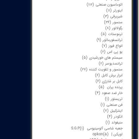
اتوماسیون صنعتی
(۱۱۲)
اینورتر
(۱۱)
شیربرقی
(۳)
سنسور
(۳۶)
رگولاتور
(۸)
ترموستات
(۵)
ترانسفورماتور
(۹)
انواع فیوز
(۷)
یو پی اس
(۲)
سیستم های خورشیدی
(۵)
ترانسدیوسر
(۲)
سنسور و تقویت کننده
(۲۷)
ابزار برش کابل
(۶)
کابل بر شارژی
(۶)
پرنده پران
(۵)
خار ضد صعود
(۴)
تریستور
(۱)
فن صنعتی
(۱)
اینترکیبل
(۷)
انکودر
(۴)
منیفولد
(۱)
جعبه شاسی آلومینیومی S.G.P
(۱)
اوپکن | opkon
(۵)