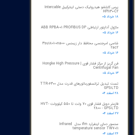
پرس کابلشو هیدرولیک دستی اینترکیبل Intercable
HPI130-C2
۱۸ خرداد ۰۵
ماژول آداپتور ارتباطی ABB RPBA-01 PROFIBUS DP
۱۶ خرداد ۰۵
شاسی امرجنسی محافظ دار زیمنس 3su1801-0na00-
2ac2
۱۶ خرداد ۰۵
فن گریز از مرکز فشار قوی | Hongke High Pressure
Centrifugal Fan
۱۳ خرداد ۰۵
تست تبدیل ترانسفورماتورهای قدرت مدل TTR‑6300
GPS‑LTD
۲۸ اسفند ۰۴
فازمتر دوبل فشار قوی 70 ولت تا 550 کیلوولت HVT-
2800 - GPS-LTD
۲۷ اسفند ۰۴
سنسور دمای اینفرارد ifm مدل Infrared
temperature sensor TW7011
۲۶ اسفند ۰۴