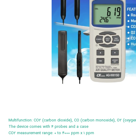
Multifunction: CO2 (carbon dioxide), CO (carbon monoxide), O2 (oxygen 
The device comes with 4 probes and a case
CO2 measurement range: 0 to 4000 ppm x 1 ppm