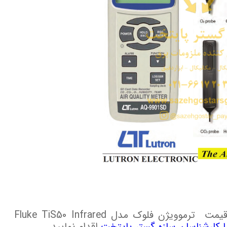
شما می توانید برای خرید و اطلاع از قیمت ترموویژن فلوک مدل Fluke TiS50 Infrared