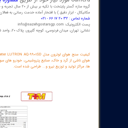
Camera مورد نیاز خود از طریق
مشاوره ب
گروه سازه گستر پایتخ
مکانیکال - ابزار دقیق ) با افتخار آماده خدمت رسانی به فعا
شماره تماس : 32 20 17 66 - 021
پست الکترونیک: info@sazehgostarsgp.com
نشانی: تهران، میدان فردوسی، کوچه گلپرور، پلاک 20، واحد 25
هوای ناشی از گرد و خاک، صنایع پتروشیمی، خودرو های سو
ها، مراکز تولید و توزیع نیرو و... طراحی شده است.