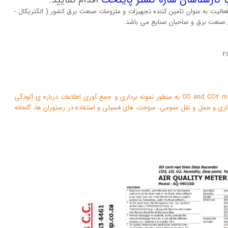
ا کارشناسان سازه گستر پایتخت
اقدام نمایید.
ت با تکیه بر بیش از 20 سال تجربه و فعالیت به عنوان تامین کننده تجهیزات و ملزومات صنعت برق کشور ( الکتریکال -
لان صنعت برق و صاحبان صنایع می باشد.
کیفیت سنج هوای لوترون مدل CO and CO2 meter LUTRON AQ-9901SD به منظور نمونه برداری و جمع آوری اطلاعات درباره ی آلودگی
اری و حمل و نقل عمومی، سوخت های فسیلی و استفاده در رستوران ها، گلخانه