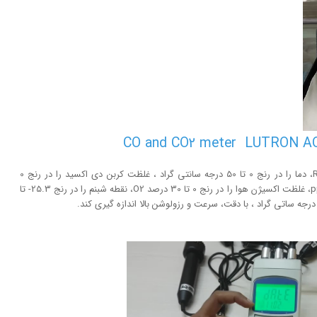
این دستگاه می تواند رطوبت نسبی را در رنج 5 تا 95 %RH، دما را در رنج 0 تا 50 درجه سانتی گراد ، غلظت کربن دی اکسید را در رنج 0
تا 4000 ppm، غلظت کربن مونواکسید را در رنج 0 تا 1000 ppm، غلظت اکسیژن هوا را در رنج 0 تا 30 درصد O2، نقطه شبنم را در رنج 25.3- تا