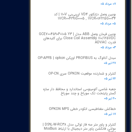
۰۷ مرداد ۰۵
بوبین وصل دژنکتور VD4 ای‌بی‌بی 110V | کد
1VCR004291G0005 , 1VCR016225G0034
۰۵ مرداد ۰۵
بوبین فرمان وصل ABB مدل GCE7004590P0105 Y3 |
Close Coil Assembly 110/125VDC برای کلیدهای
قدرت ADVAC
۰۳ مرداد ۰۵
مبدل آنالوگ به PROFIBUS اوپکن OP-APFB | opkon
۲۷ تیر ۰۵
کنترلر و شمارنده موقعیت OPKON سری OP-CN
۲۲ تیر ۰۵
جعبه شاسی آلومینومی استاندارد و محافظ دار سازه
گستر پایتخت تک سوراخ و چند سوراخ
۲۰ تیر ۰۵
خط‌کش مغناطیسی انکودر خطی OPKON MPS
۱۷ تیر ۰۵
کنترلر و پاور متر سه فاز توکی مدل DS9L-W-RC38 |
مولتی فانکشن پاور متر دیجیتال با ارتباط Modbus