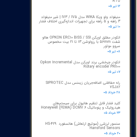
RTU
۱۲ تیر ۰۵
منیفولد ولو ویکا WIKA مدل IV3 / IV5 | شیر منیفولد
3 راهه و 5 راهه برای تجهیزات اندازه‌گیری اختلاف فشار
۱۰ تیر ۰۵
انکودر مطلق اوپکن OPKON ERC10 BISS / SSI هالو
شفت 56mm با رزولوشن 13 تا 21 بیت مخصوص
سروو موتور
۰۸ تیر ۰۵
انکودر چرخشی برند اوپکن مدل Opkon Incremental
Rotary encoder PRI100
۰۷ تیر ۰۵
رله حفاظتی اضافه‌جریان زیمنس مدل SIPROTEC
7SJ82
۲۸ خرداد ۰۵
کلید فشار قابل تنظیم هانیول برای سیستم‌های
هیدرولیک و پنوماتیک Honeywell (FEMA) DCMV 6
۲۳ خرداد ۰۵
سنسور لرزشی (سوئیچ ارتعاش) هانسفورد HS-429
Hansford Sensors
۲۰ خرداد ۰۵