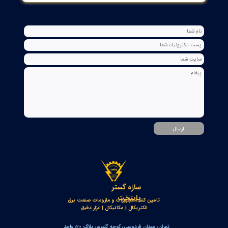
کنترلر و شمارنده موقعیت OPKON سری OP-CN
۲۲ تیر ۰۵
جعبه شاسی آلومینومی استاندارد و محافظ دار سازه گستر پایتخت
تک سوراخ و چند سوراخ
۲۰ تیر ۰۵
خط‌کش مغناطیسی انکودر خطی OPKON MPS