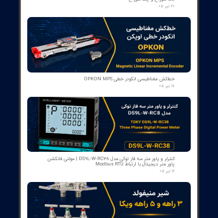
کنتاکت کمکی ۵ پل دژنکتور ABB مدل 1YHB00000000480
۰۷ مرداد ۰۵
بوبین وصل دژنکتور VD4 ای‌بی‌بی 110V | کد 1VCR004291G0005 ,
1VCR016225G0034
۰۵ مرداد ۰۵