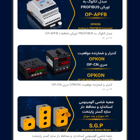
کنتاکت لاله ای ( پنچه گربه ای ) دژنگتور VD4 ای‌بی‌بی ساخت ایتالیا
- مناسب برای تیپ‌های 12 تا 24 کیلوولت، 1250 آمپر | کد فنی
1YHB00000000109
۱۰ مرداد ۰۵
کمک‌فنر" دمپر بریکر " دژنکتور ABB VD4 (Trip Shock Absorber)
ساخت ایتالیا
۰۹ مرداد ۰۵