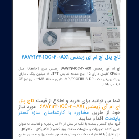
نل اچ ام آی زیمنس 6AV2124-1QC02-0AX1
ی زیمنس 6AV2124-1QC02-0AX1
زیمنس سری Comfort، مدل
KP1500 کلیدی دارای 15 اینچ صفحه نمایش TFTبا 16 میلیون رنگ ، دارای
پورت پوروفی نت ، MPI/PROFIBUS DP، دارای حافظه 12MB ، ویندوز CE