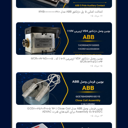
​محصولات جدید و
پرفروش​​​​​​​
اسکنر شعله بی اف آی BFI آلمان مدل تایپ ۲
۱۵ مرداد ۰۵
رله گازی بوخهلتس ترانسفورماتور مایر (Albert MAIER) مدل MBP 3
- سایز DN25 ولتاژ 240VAC (پرمیوم آلمان)
۱۲ مرداد ۰۵