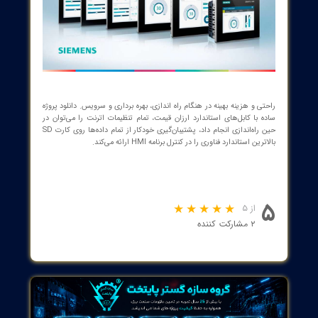
وضوح بالا، 16 میلیون رنگ و زاویه دید گسترده تا 170 درجه، خوانایی عالی و
ی دقیق از فرآیند را مستقیماً از دستگاه ارائه می دهد. حداکثر طول عمر
صفحه نمایش با کنترل روشنایی نور پس زمینه LED، صفحه نمایش را می توان
سیستم PROFIenergy به طور مداوم ولتاژ تمام اجزای اتوماسیون را کنترل می
و از طریق ادغام با استانداردهای موجود بهترین محافظت را برای سرمایه
ی شما فراهم می کند. امنیت کامل داده ها در صورت قطع ناگهانی برق.
پنل‌های Comfort قدرت کافی برای تکمیل تمام بایگانی‌های فعال بدون اختلال
یا مشکل تولید می‌کنند و از داده‌هایی که قبلاً بایگانی شده‌اند در قالب RDB