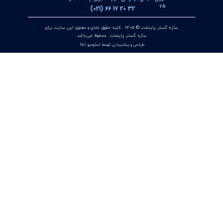
۱۷ تیر ۰۵
کنترلر و پاور متر سه فاز توکی مدل DS9L-W-RC38 | مولتی فانکشن
پاور متر دیجیتال با ارتباط Modbus RTU
۱۲ تیر ۰۵
منیفولد ولو ویکا WIKA مدل IV3 / IV5 | شیر منیفولد 3 راهه و 5
راهه برای تجهیزات اندازه‌گیری اختلاف فشار
۱۰ تیر ۰۵