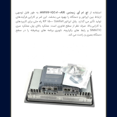
اده از
اچ ام آی زیمنس 6AV2124-1QC02-0AX1
به طور قابل توجهی