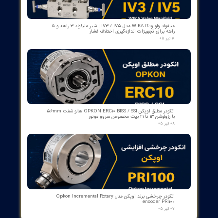
بوبین فرمان وصل ABB مدل GCE7004590P0105 Y3 | Close Coil
Assembly 110/125VDC برای کلیدهای قدرت ADVAC
۰۳ مرداد ۰۵
مبدل آنالوگ به PROFIBUS اوپکن OP-APFB | opkon
۲۷ تیر ۰۵