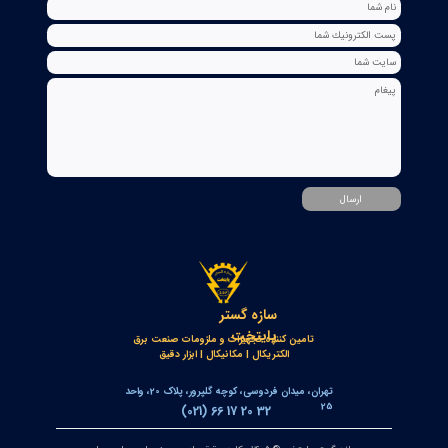
۱۷ تیر ۰۵
کنترلر و پاور متر سه فاز توکی مدل DS9L-W-RC38 | مولتی فانکشن
پاور متر دیجیتال با ارتباط Modbus RTU
۱۲ تیر ۰۵
منیفولد ولو ویکا WIKA مدل IV3 / IV5 | شیر منیفولد 3 راهه و 5
راهه برای تجهیزات اندازه‌گیری اختلاف فشار
۱۰ تیر ۰۵