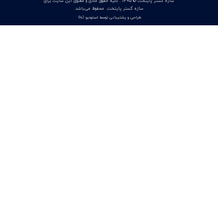
انکودر مطلق اوپکن OPKON ERC10 BISS / SSI هالو شفت 56mm
با رزولوشن 13 تا 21 بیت مخصوص سروو موتور
۰۸ تیر ۰۵
انکودر چرخشی برند اوپکن مدل Opkon Incremental Rotary
encoder PRI100
۰۷ تیر ۰۵