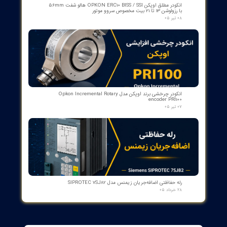
کنترلر و شمارنده موقعیت OPKON سری OP-CN
۲۲ تیر ۰۵
جعبه شاسی آلومینومی استاندارد و محافظ دار سازه گستر پایتخت
تک سوراخ و چند سوراخ
۲۰ تیر ۰۵
خط‌کش مغناطیسی انکودر خطی OPKON MPS