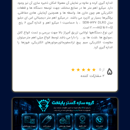
transformer/inductor/motor/deflection coil winding resistance.
Featuring measurement range from as low as 0.1μΩ up to 1.2GΩ
and maximum display of 1,200,000, the 8815D is configurable for
use in practically any application you need it. The measurement
speed can also be adjusted, with five different levels available.
The 8815D has a built-in comparator; with this, the unit can out
comparison/decision results for sorting components into a
maximum of ten bins. A handler interface is also included; usin
this, the 8815D can be combined with a component handler and
system controller to fully automate component testing, sorting an
quality control data processing.
This high precision DC meter has a 3.5″, true colour LCD displa
screen with language options and includes multiple additional
functions including a keypad lock, data hold and temperature
compensation.
DC Resistance Measurement Range:
0.1μΩ to 1.2GΩ
Accuracy:
Dependent on speed of test. Please view datasheet for more detai
و اهم متر دستگاهی است که توانایی اندازه گیری مقاومت الکتریکی کمتر