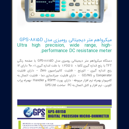
واهم متر دیجیتالی رومیزی مدل GPS-8815D
Ultra high precision, wide range, hi
performance DC resistance met
دستگاه میکرواهم متر دیجیتالی رومیزی مدل GPS-8815D با صفحه رنگی
TFT با رنج اندازه گیری 0.1µΩ تا 1.2GΩ با دقت اندازه گیری 0.01% دارای 12
رنج اندازه گیری - اتورنج - قابلیت کالیبراسیون Zero -- دارای قابلیت
Comperator و GD/NG - دارای قابلیت جبرانسازی دما - قابلیت اتصال به
کامپیوتر بهمراه نرم افزار مربوطه - دارای پورت RS232 و Handler -بهمراه پراب