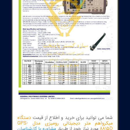
 نرم افزار و کابل اتصال به PC -ساخت GPS Ltd