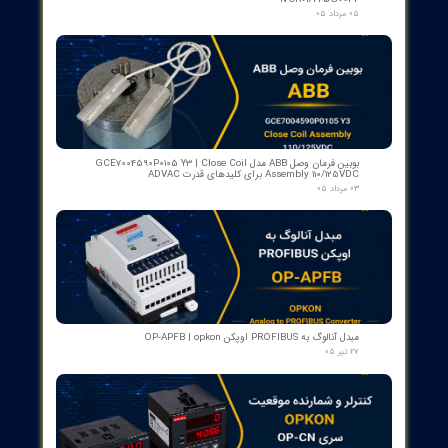
کنتاکت لاله ای ( پنچه گربه ای ) دژنگتور VD4 ای‌بی‌بی ساخت ایتالیا
- مناسب برای تیپ‌های 12 تا 24 کیلوولت، 1250 آمپر | کد فنی
1YHB00000000109
۱۰ مرداد ۰۵
کمک‌فنر" دمپر بریکر " دژنکتور ABB VD4 (Trip Shock Absorber)
ساخت ایتالیا
۰۹ مرداد ۰۵