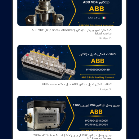
​محصولات جدید و
پرفروش​​​​​​​
رله گازی بوخهلتس ترانسفورماتور مایر (Albert MAIER) مدل MBP 3
- سایز DN25 ولتاژ 240VAC (پرمیوم آلمان)
۱۲ مرداد ۰۵