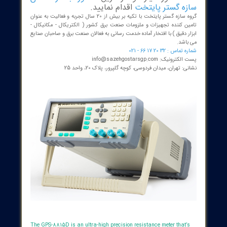
 می توانید برای خرید و اطلاع از قیمت
دستگاه
میکرواهم متر دیجیتالی رومیزی مدل GPS-
88
مورد نیاز خود از طریق
مشاوره با کارشناسان
ه گستر پایتخت
اقدام نمایید.
گروه سازه گستر پایتخت با تکیه بر بیش از 20 سال تجربه و فعالیت به عنوان
ن کننده تجهیزات و ملزومات صنعت برق کشور ( الکتریکال - مکانیکال -
 دقیق ) با افتخار آماده خدمت رسانی به فعالان صنعت برق و صاحبان صنایع
اشد.
 : 32 20 17 66 - 021
نیک: info@sazehgostarsgp.com