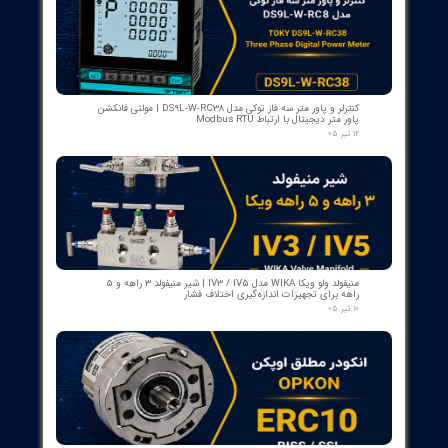
بوبین فرمان وصل ABB مدل GCE7004590P0105 Y3 | Close Coil
Assembly 110/125VDC برای کلیدهای قدرت ADVAC
۰۳ مرداد ۰۵
مبدل آنالوگ به PROFIBUS اوپکن OP-APFB | opkon
۲۷ تیر ۰۵