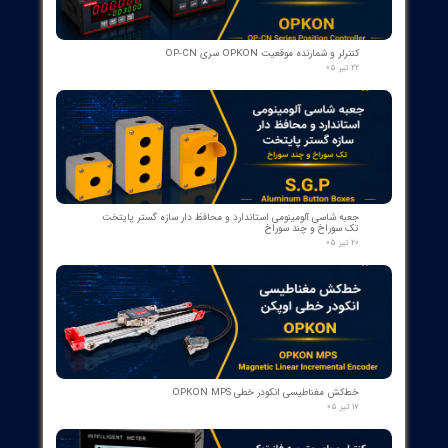
کنتاکت کمکی ۵ پل دژنکتور ABB مدل 1YHB00000000480
۰۷ مرداد ۰۵
بوبین وصل دژنکتور VD4 ای‌بی‌بی 110V | کد 1VCR004291G0005 ,
1VCR016225G0034
۰۵ مرداد ۰۵