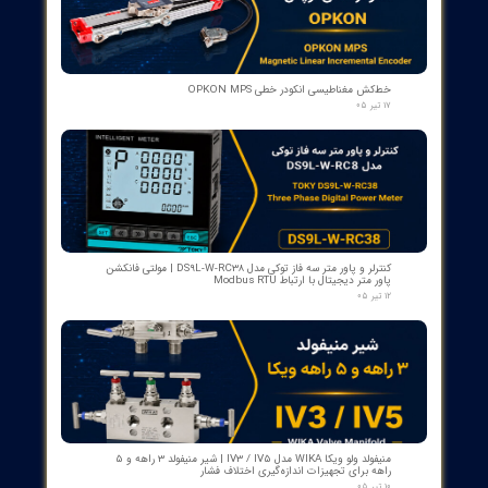
بوبین وصل دژنکتور VD4 ای‌بی‌بی 110V | کد 1VCR004291G0005 ,
1VCR016225G0034
۰۵ مرداد ۰۵
بوبین فرمان وصل ABB مدل GCE7004590P0105 Y3 | Close Coil
Assembly 110/125VDC برای کلیدهای قدرت ADVAC
۰۳ مرداد ۰۵
مبدل آنالوگ به PROFIBUS اوپکن OP-APFB | opkon