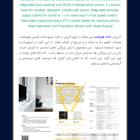
ABB Caldion® Room Temperature Controller for fan coil units wi
pipe, 2 pipe with electric heater or 4 pipe system, Flush Mounted
standard, Available for standalone function or as KNX device w
integrated bus coupling unit, Build in temperature sensor, 2 x bi
input for window, dewpoint, condensate alarm, integrated actua
output control for on/off or 0-10V valve and 3 x fan speed contro