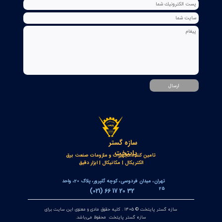
خط‌کش مغناطیسی انکودر خطی OPKON MPS
۱۷ تیر ۰۵
کنترلر و پاور متر سه فاز توکی مدل DS9L-W-RC38 | مولتی فانکشن
پاور متر دیجیتال با ارتباط Modbus RTU
۱۲ تیر ۰۵