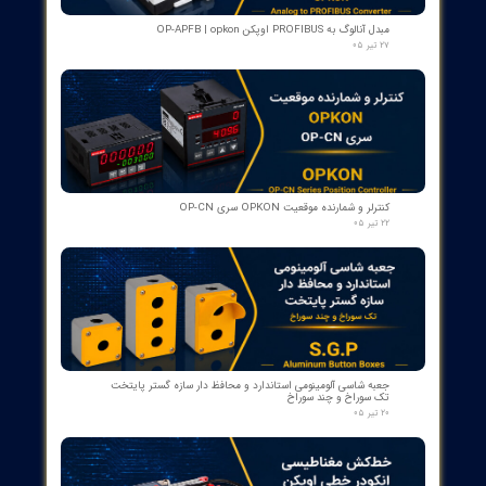
کمک‌فنر" دمپر بریکر " دژنکتور ABB VD4 (Trip Shock Absorber)
ساخت ایتالیا
۰۹ مرداد ۰۵
کنتاکت کمکی ۵ پل دژنکتور ABB مدل 1YHB00000000480
۰۷ مرداد ۰۵