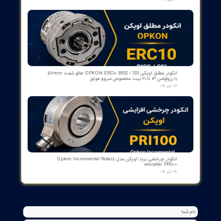
۲۷ تیر ۰۵
کنترلر و شمارنده موقعیت OPKON سری OP-CN
۲۲ تیر ۰۵
جعبه شاسی آلومینومی استاندارد و محافظ دار سازه گستر پایتخت
تک سوراخ و چند سوراخ
۲۰ تیر ۰۵