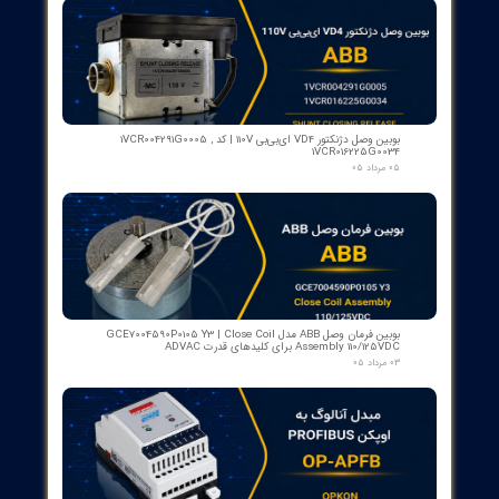
رله گازی بوخهلتس ترانسفورماتور مایر (Albert MAIER) مدل MBP 3
- سایز DN25 ولتاژ 240VAC (پرمیوم آلمان)
۱۲ مرداد ۰۵
کنتاکت لاله ای ( پنچه گربه ای ) دژنگتور VD4 ای‌بی‌بی ساخت ایتالیا
- مناسب برای تیپ‌های 12 تا 24 کیلوولت، 1250 آمپر | کد فنی
1YHB00000000109
۱۰ مرداد ۰۵