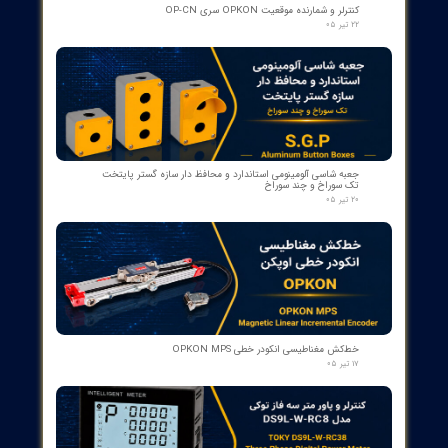
- مناسب برای تیپ‌های 12 تا 24 کیلوولت، 1250 آمپر | کد فنی
1YHB00000000109
۱۰ مرداد ۰۵
کمک‌فنر" دمپر بریکر " دژنکتور ABB VD4 (Trip Shock Absorber)
ساخت ایتالیا
۰۹ مرداد ۰۵
کنتاکت کمکی ۵ پل دژنکتور ABB مدل 1YHB00000000480
۰۷ مرداد ۰۵