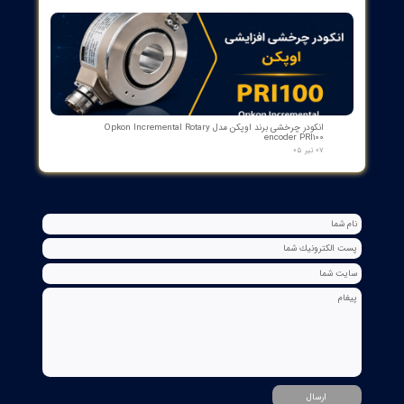
مبدل آنالوگ به PROFIBUS اوپکن OP-APFB | opkon
۲۷ تیر ۰۵
کنترلر و شمارنده موقعیت OPKON سری OP-CN
۲۲ تیر ۰۵