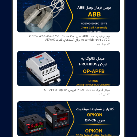
اسکنر شعله بی اف آی BFI آلمان مدل تایپ ۲
۱۵ مرداد ۰۵
رله گازی بوخهلتس ترانسفورماتور مایر (Albert MAIER) مدل MBP 3
- سایز DN25 ولتاژ 240VAC (پرمیوم آلمان)
۱۲ مرداد ۰۵
کنتاکت لاله ای ( پنچه گربه ای ) دژنگتور VD4 ای‌بی‌بی ساخت ایتالیا