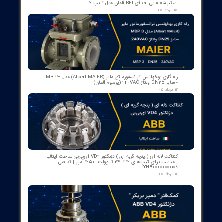
امپدانس خروجی: حدود 600Ω
DC: 2Vrms 10mV/dB
امپدانس خروجی: حدود 100Ω
قابلیت ذخیره سازی داده
قابلیت خاموش شدن خودکار
نشانگر کم بودن باتری ≤4.8V
حالت MAX
حالت MIN
دارای قابلیت ثبت داده ها
نمایش هشدار"OVER"
نمایش هشدار"UNDER"
دارای نور پس زمینه LCD
نمودار میله ای آنالوگ 30 تا 130 دسی بل
باتری های 1.5 ولتی
اندازه LCD 53mm x 41mm
رنگ محصول قرمز و خاکستری
وزن خالص محصول 330 گرم
اندازه محصول 273mm x 70mm x 39mm
از ۵