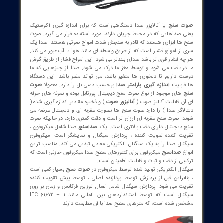
 : 32 20 17 66 - 021
نیک: info@sazehgostarsgp.com
 تهران، میدان فردوسی، کوچه گلپرور، پلاک 20، واحد 25
 سنج
یا آنالایزر صدا دستگاهی است که برای اندازه گیری آکوستیک