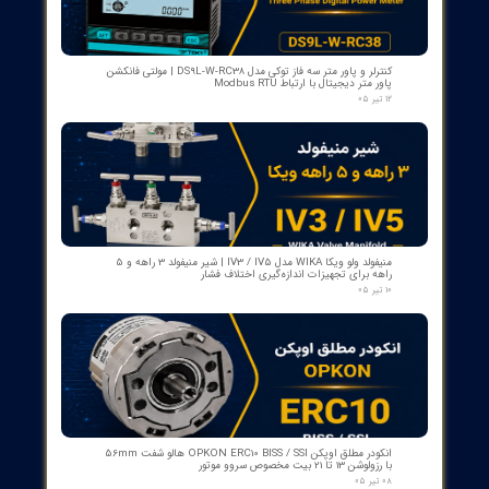
بوبین وصل دژنکتور VD4 ای‌بی‌بی 110V | کد 1VCR004291G0005 ,
1VCR016225G0034
۰۵ مرداد ۰۵
بوبین فرمان وصل ABB مدل GCE7004590P0105 Y3 | Close Coil
Assembly 110/125VDC برای کلیدهای قدرت ADVAC
۰۳ مرداد ۰۵