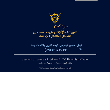
جعبه شاسی آلومینومی استاندارد و محافظ دار سازه گستر پایتخت
تک سوراخ و چند سوراخ
۲۰ تیر ۰۵
خط‌کش مغناطیسی انکودر خطی OPKON MPS
۱۷ تیر ۰۵