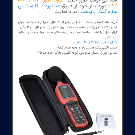
UT352 Sound Level Meter
UT352 sound level meter can measure noise level and output res
in dB. A or C weighted modes can be selected depending on the
application. UT352 consume very little power and can continuou
work up to 20 hours. They are suitable for industrial and
environmental sound level measurement
 می توانید برای خرید
صوت سنج UNI-T-UT-
3
مورد نیاز خود از طریق
مشاوره با کارشناسان
ه گستر پایتخت
اقدام نمایید.
گروه سازه گستر پایتخت با تکیه بر بیش از 20 سال تجربه و فعالیت به عنوان
ن کننده تجهیزات و ملزومات صنعت برق کشور ( الکتریکال - مکانیکال -
 دقیق ) با افتخار آماده خدمت رسانی به فعالان صنعت برق و صاحبان صنایع
اشد.