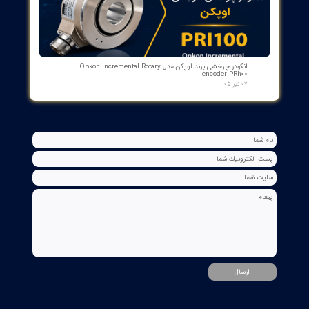
کنترلر و شمارنده موقعیت OPKON سری OP-CN
۲۲ تیر ۰۵
جعبه شاسی آلومینومی استاندارد و محافظ دار سازه گستر پایتخت
تک سوراخ و چند سوراخ
۲۰ تیر ۰۵