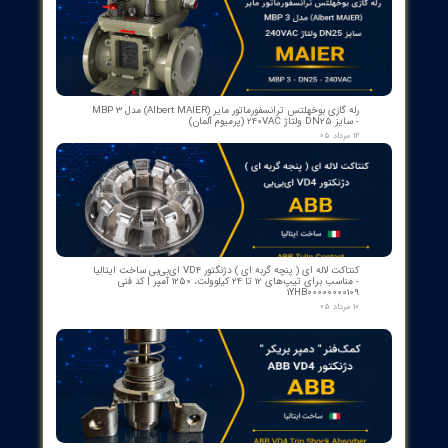
نور پس زمینه LCD
خاموش شدن خودکار حدود 5 دقیقه
نشانگر باتری کم ≤9.5V
باتری 1.5 ولت (LR6)
صفحه نمایش 125x37mm
رنگ محصول قرمز و خاکستری
وزن خالص محصول 1100 گرم
اندازه محصول 210mm x 175mm x 90mm
از ۵
۱ مشارکت کننده