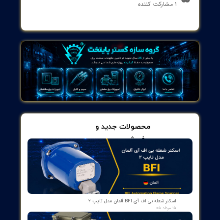
صات فنی :
اندازه گیری مقاومت جبرانی RK
مقاومت خاک از 40 اهم تا 40 کیلو اهم
ولتاژ اختلال (Ust) 50V (ولتاژ DC/40Hz~500Hz) ±(3%+3)
فرکانس اختلال (Fst) 40Hz~500Hz ±(1%+2)
تست 2/3/4 سیم
فرکانس تست مقاومت زمین 94/128 هرتز
فواصل آزمایش مقاومت خاک 1 ~ 40 متر
تست RH و RS مقاومت زمین
تست مقاومت جبرانی RK
ذخیره سازی داده ها