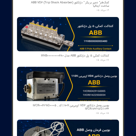
​محصولات جدید و
پرفروش​​​​​​​
اسکنر شعله بی اف آی BFI آلمان مدل تایپ ۲
۱۵ مرداد ۰۵
رله گازی بوخهلتس ترانسفورماتور مایر (Albert MAIER) مدل MBP 3