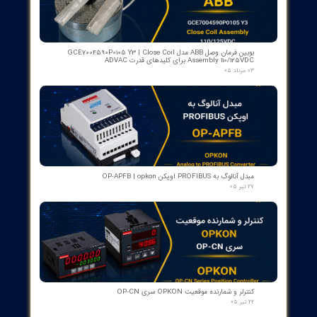
- سایز DN25 ولتاژ 240VAC (پرمیوم آلمان)
۱۲ مرداد ۰۵
کنتاکت لاله ای ( پنچه گربه ای ) دژنگتور VD4 ای‌بی‌بی ساخت ایتالیا
- مناسب برای تیپ‌های 12 تا 24 کیلوولت، 1250 آمپر | کد فنی
1YHB00000000109
۱۰ مرداد ۰۵
کمک‌فنر" دمپر بریکر " دژنکتور ABB VD4 (Trip Shock Absorber)
ساخت ایتالیا
۰۹ مرداد ۰۵