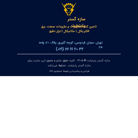
خط‌کش مغناطیسی انکودر خطی OPKON MPS
۱۷ تیر ۰۵
کنترلر و پاور متر سه فاز توکی مدل DS9L-W-RC38 | مولتی فانکشن
پاور متر دیجیتال با ارتباط Modbus RTU
۱۲ تیر ۰۵