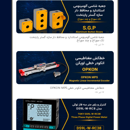
کنتاکت کمکی ۵ پل دژنکتور ABB مدل 1YHB00000000480
۰۷ مرداد ۰۵
بوبین وصل دژنکتور VD4 ای‌بی‌بی 110V | کد 1VCR004291G0005 ,
1VCR016225G0034
۰۵ مرداد ۰۵