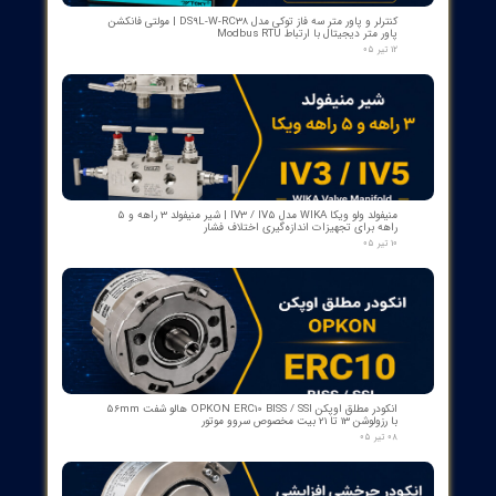
بوبین فرمان وصل ABB مدل GCE7004590P0105 Y3 | Close Coil
Assembly 110/125VDC برای کلیدهای قدرت ADVAC
۰۳ مرداد ۰۵
مبدل آنالوگ به PROFIBUS اوپکن OP-APFB | opkon
۲۷ تیر ۰۵