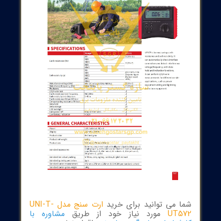
UT572 is for measuring earth resistance and soil resistivity. It 
automatically check interface connection and detect interferen
voltage/frequency, with data hold and indication functions. It ca
perform 2/3/4-wire measurements for diﬀerent on-site applicatio
such as power equipment wiring and lightning protection equipm