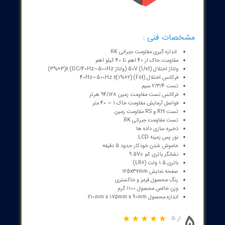
ارت سنج چهار سیمه بهمراه اندازه گیری مقاومت ویژه خاک یونیتی UNI-T UT
57 یکی از ارزانترین و مجهزتزین ارت سنج های چهارسیمه است که قابلیت
ه گیری به صورت دو سیمه و سه سیمه را نیز دارد. این ارت سنج چهار سیمه
ه اندازه گیری مقاومت ویژه خاک بوده و میتواند آن را به همراه مقاومت
زمین ، RS و RH محاسبه کند. قابلیت اندزاه گیری ولتاژ و فرکانس تداخل برای
زه گیری هرچه دقیق تر در این ارت سنج وجود داشته و شما میتوانید تمام
داده ها در قالب یک ست در حافظه 20 تایی این دستگاه ذخیره کنید.این ارت
ار سیمه میتواند تست مقاومت جبرانی RK را نیز داشته باشد.
محکم و یکپارچه ، نمایشگر بزرگ بهمراه نور پس زمینه ، تجهیزات و قرقره
ها به همراه میخ ها در یک پک کامل از مهمترین ویژگی ها ظاهری این
سنج چهار سیمه بهمراه اندازه گیری مقاومت ویژه خاک است.