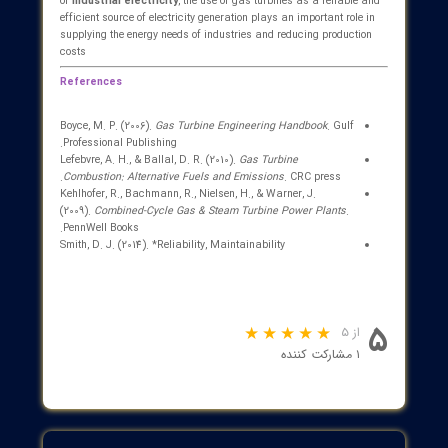
High Efficiency:
Combined cycle gas turbines can have an
efficiency of over 60%
Reliability:
Gas turbines are highly reliable due to their
simple design and the use of high-quality materials
Fuel Flexibility:
Gas turbines can use various fuels such as
natural gas, diesel, and biofuels
Low Weight and Volume:
Gas turbines have lower weight
and volume compared to other heat engines
Fast Startup Time:
Gas turbines can be started in a short
time and reach rated power
Emission Reduction:
The use of advanced combustion
technologies and emission reduction systems can help
reduce the emission of harmful gases from gas turbines
Disadvantages of Gas Turbines
In addition to their numerous advantages, gas turbines also hav
disadvantages that should be considered. Some of the main
disadvantages of gas turbines include
High Initial Cost:
The cost of purchasing and installing gas
turbines is usually high