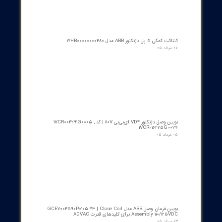
Optimization of Design and Materials:
The use of
advanced materials and optimized component design can
help increase the efficiency and service life of gas turbines
Development of Advanced Combustion Systems:
The
use of low NOx and Lean Premixed Combustion systems can
help reduce the emission of harmful gases
Use of Heat Recovery Systems:
The use of waste heat
recovery systems can help increase the overall system
efficiency
Use of Alternative Fuels:
The use of renewable fuels such
as biogas and hydrogen can help reduce dependence on
fossil fuels
Gas Turbine Maintenance and Repairs
Regular maintenance and repairs of gas turbines are necessary
ensure proper operation and increase their service life. These
activities include regular inspections, replacement of worn parts
and major repairs as needed. Preventive maintenance programs
and condition monitoring can help identify problems early and
prevent sudden failures
New Trends and the Future of Gas Turbines