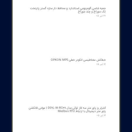
emissions, and using renewable fuels, can help provide sustain
energy and reduce dependence on fossil fuels. In the field
of
industrial electricity
, the use of gas turbines as a reliable 
efficient source of electricity generation plays an important role 
supplying the energy needs of industries and reducing productio
costs
References
Boyce, M. P. (2006).
Gas Turbine Engineering Handbook
. Gulf
Professional Publishing.
Lefebvre, A. H., & Ballal, D. R. (2010).
Gas Turbine
Combustion: Alternative Fuels and Emissions
. CRC press.
Kehlhofer, R., Bachmann, R., Nielsen, H., & Warner, J.
(2009).
Combined-Cycle Gas & Steam Turbine Power Plants
.
PennWell Books.
Smith, D. J. (2014). *Reliability, Maintainability
از ۵