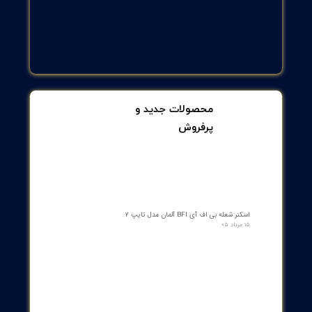
Regular Maintenance and Repairs:
Gas turbines require
regular maintenance and repairs to ensure their proper
performance
Sensitivity to Fuel Quality:
Gas turbines are sensitive to
fuel quality, and the use of unsuitable fuel can damage
components
Noise Pollution:
Gas turbines produce a lot of noise during
operation, which can be a nuisance to residents of
residential areas
Types of Gas Turbines
Gas turbines are divided into different types based on applicati
and design. Some of the main types of gas turbines include
Industrial Gas Turbine:
Designed for stationary
applications such as power generation and process
industries
Aviation Gas Turbine:
Designed for use in airplanes and
helicopters
Micro Gas Turbine:
Designed in small dimensions for
small-scale electricity generation
Marine Gas Turbine:
Designed for use in ships and boats