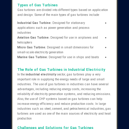
converting the energy from fuel combustion into mechanical ener
enable the production of electricity, the movement of equipment, 
the supply of heat required by industries. Gas turbines have be
an attractive option for energy production due to their advantage
such as high efficiency, reliability, and flexibility in the use of
various fuels
How Does a Gas Turbine Work
A gas turbine is a heat engine that converts the chemical energy
fuel into mechanical energy. This process involves three main
stages: air compression, fuel combustion, and expansion of hot
gases. In the first stage, air is compressed by the compressor a
enters the combustion chamber. In the second stage, fuel is adde
the air, and the fuel-air mixture is burned in the combustion
chamber. The hot gases from the combustion are directed to the
turbine at high pressure. In the third stage, the hot gases pass
through the turbine blades, causing it to rotate. The mechanical
energy from the turbine rotation can be used to generate electricit
a generator or to power other equipment
Main Components of a Gas Turbine
A gas turbine consists of various components, each of which h