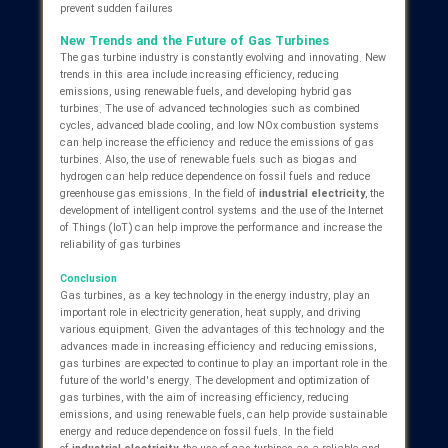
industries. Some of the main applications of gas turbines includ
Electricity Generation:
Gas turbines are used as one of the
main generators of electricity in gas and combined cycle
power plants
Oil and Gas Industries:
Gas turbines are used to drive
compressors, pumps, and other equipment in the oil and gas
industries
Aerospace:
Gas turbines are used as jet engines in
airplanes and helicopters
Marine Industries:
Gas turbines are used to power ships
and boats
Combined Heat and Power (CHP) Generation:
Gas
turbines can be used to generate electricity and heat required
by industries and buildings simultaneously. CHP systems
help reduce costs and protect the environment by increasing
efficiency and reducing energy consumption
Advantages of Gas Turbines
Gas turbines have several advantages that make them an
attractive option in many applications. Some of the main
advantages of gas turbines include