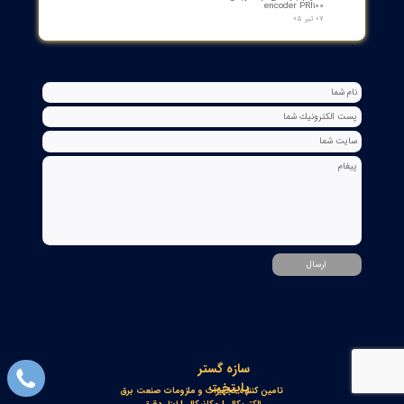
اسکنر شعله بی اف آی BFI آلمان مدل تایپ ۲
۱۵ مرداد ۰۵
رله گازی بوخهلتس ترانسفورماتور مایر (Albert MAIER) مدل MBP 3
- سایز DN25 ولتاژ 240VAC (پرمیوم آلمان)
۱۲ مرداد ۰۵
کنتاکت لاله ای ( پنچه گربه ای ) دژنگتور VD4 ای‌بی‌بی ساخت ایتالیا