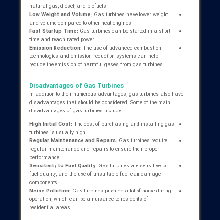
electricity, CHP system, combined heat and power generation, hig
efficiency gas turbine, gas turbine emission reduction, alternativ
fuel gas turbine
Abstract
Gas turbines, as one of the most important power generators in
various industries, play a key role in electricity generation and
energy supply. This article provides a comprehensive review of t
performance, components, applications, advantages, and
disadvantages of gas turbines. It also examines the latest trend
and the future of this technology, particularly in the field of
industrial electricity and combined heat and power (CHP)
generation. The aim of this article is to provide a complete and u
to-date perspective on gas turbines and their role in the energy
industry
Introduction
In today's world, energy, as one of the most basic human needs,
plays a vital role in economic and social development. Gas turbi
as one of the most important sources of energy production, are
widely used in various industries, including power plants, oil an
gas industries, and aerospace. These powerful machines, by