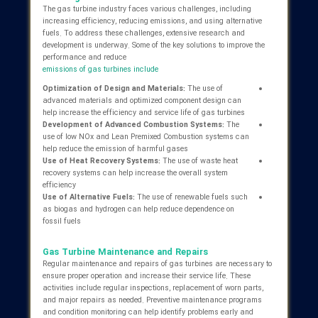
specific function. The main components of a gas turbine includ
Compressor:
Responsible for compressing the air.
Compressors are usually of the axial or centrifugal type
Combustion Chamber:
Responsible for burning the fuel-air
mixture. Combustion chambers must be designed to ensure
complete and stable combustion
Turbine:
Responsible for converting the thermal energy of hot
gases into mechanical energy. Turbines usually consist of
several rows of blades arranged in series
Fuel Supply System:
Responsible for supplying the fuel
required for combustion. The fuel supply system must be able
to deliver fuel to the combustion chamber at the appropriate
pressure and flow rate
Control System:
Responsible for controlling and monitoring
the performance of the gas turbine. The control system must
be able to measure and adjust various parameters of the
gas turbine
Applications of Gas Turbines
Gas turbines have a wide range of applications in various