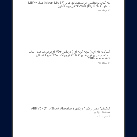
The Role of Gas Turbines in Industrial Electricity
In the
industrial electricity
sector, gas turbines play a very
important role in supplying the energy needs of large and small
industries. The use of gas turbines in industries can have sever
advantages, including reducing energy costs, increasing the
reliability of electricity generation systems, and reducing emissi
Also, the use of CHP systems based on gas turbines can help
increase energy efficiency and reduce production costs. In large
industries such as steel, cement, and petrochemical industries,
turbines are used as one of the main sources of electricity and h
production
Challenges and Solutions for Gas Turbines
The gas turbine industry faces various challenges, including
increasing efficiency, reducing emissions, and using alternative
fuels. To address these challenges, extensive research and
development is underway. Some of the key solutions to improve th
performance and reduce
emissions of gas turbines include