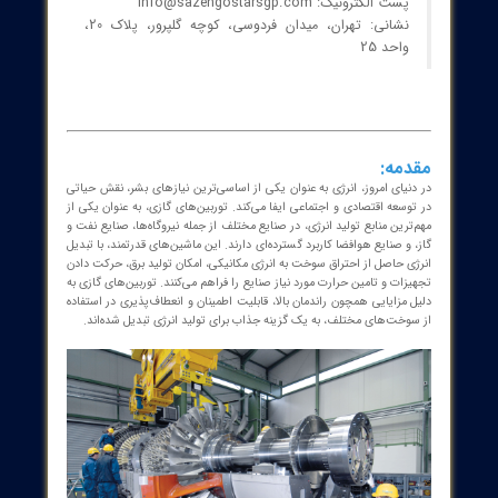
نیروگاه‌های برق
از طریق
مشاوره با
کارشناسان سازه گستر پایتخت
اقدام
نمایید.
گروه سازه گستر پایتخت با تکیه بر بیش از 20 سال تجربه و
فعالیت به عنوان تامین کننده تجهیزات و ملزومات صنعت
برق کشور ( الکتریکال - مکانیکال - ابزار دقیق ) با افتخار
آماده خدمت رسانی به فعالان صنعت برق و صاحبان صنایع
می باشد.
شماره تماس : 32 20 17 66 - 021
پست الکترونیک: info@sazehgostarsgp.com
نشانی: تهران، میدان فردوسی، کوچه گلپرور، پلاک 20،
واحد 25