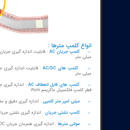
انواع کلمپ مترها :
←
کلمپ جریان AC
:
میلی متر
←
کلمپ های AC/DC
:
میلی متر
←
کلمپ های قابل انعطاف AC
:
قطر کلمپ فلکسیبل ماکزیمم 19cm
←
میلی آمپر متر کلمپی
:
اندازه گیری دقیق و مقاد
←
کلمپ نشتی جریان
:
اندازه گیری نشتی جریانAC در کابل با دقت با
←
مولتی مترها
:
اندازه گیری همزمان جریان AC/DC، ولتاژ AC/DC، مقاومت و خازن و...