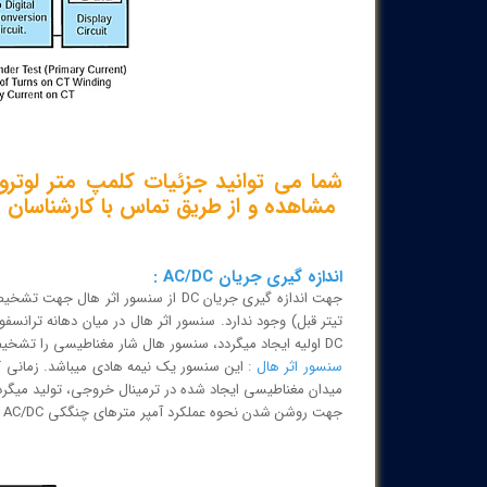
ش
ما می توانید جزئیات کلمپ متر لوترون مدل CM-6146
مشاهده و از طریق تماس با کارشناسان 
اندازه گیری جریان AC/DC :
DC اولیه ایجاد میگردد، سنسور هال شار مغناطیسی را تشخیص می دهد و خروجی آن بصورت ولتاژ خواهد بود.
سنسور اثر هال :
این سنسور یک نیمه هادی میباشد. زمانی که 
میدان مغناطیسی ایجاد شده در ترمینال خروجی، تولید میگرد
جهت روشن شدن نحوه عملکرد آمپر مترهای چنگکی AC/DC بلاک دیاگرام زیر را مشاهده کنید :