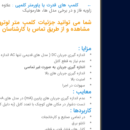
←
کلمپ های قدرت یا پاورمتر کلمپی
:
زاویه فاز و در برخی مدل ها، هارمونیک
شما می توانید جزئیات کلمپ متر لوترون مدلDM-6046 
مشاهده و از طریق تماس با کارشناسان 
مزایا :
* اندازه گیری جریان DC ( مدل های قدیمی تنها AC اندازه گیری میکردند)
* عدم نیاز به قطع کابل
*
اندازه گیری جریان به صورت غیر تماسی
* اندازه گیری جریان های بالا
* امنیت بالا
* سهولت در اجرا
معایب :
* عدم اندازه گیری جریان های پایین (mA) در مدل های 1000A به بالا
* تست دشوار در مکان های کوچک با تعدد کابل (به دلیل کل
کاربردها :
* در تمامی صنایع و کارخانجات
* تابلو برق
* کابل های فشار قوی و قطور