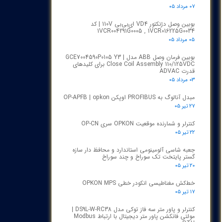
۰۷ مرداد ۰۵
بوبین وصل دژنکتور VD4 ای‌بی‌بی 110V | کد
1VCR004291G0005 , 1VCR016225G0034
۰۵ مرداد ۰۵
بوبین فرمان وصل ABB مدل GCE7004590P0105 Y3 |
Close Coil Assembly 110/125VDC برای کلیدهای
قدرت ADVAC
۰۳ مرداد ۰۵
مبدل آنالوگ به PROFIBUS اوپکن OP-APFB | opkon
۲۷ تیر ۰۵
کنترلر و شمارنده موقعیت OPKON سری OP-CN
۲۲ تیر ۰۵
جعبه شاسی آلومینومی استاندارد و محافظ دار سازه
گستر پایتخت تک سوراخ و چند سوراخ
۲۰ تیر ۰۵
خط‌کش مغناطیسی انکودر خطی OPKON MPS
۱۷ تیر ۰۵
کنترلر و پاور متر سه فاز توکی مدل DS9L-W-RC38 |
مولتی فانکشن پاور متر دیجیتال با ارتباط Modbus