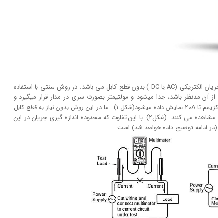
دستگاهی برای اندازه گیری جریان الکتریکی (AC یا DC ) بدون قطع کابل می باشد. در روش سنتی با استفاده
از آن مدنظر باشد، جدا میشود و مولتیمتر بصورت سری در مدار قرار میگیرد و
سپس میزان جریان برحسب میکرو آمپر، میلی آمپر و آمپر ماکزیمم تا 20A نمایش داده میشود(شکل 1). اما در این روش بدون نیاز به قطع کابل
را دور کابل می اندازند و جریان را مشاهده می کنند (شکل2). با این تفاوت که محدوده اندازه گیری جریان در این