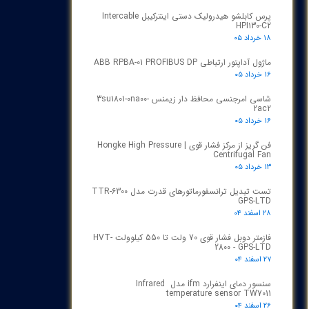
پرس کابلشو هیدرولیک دستی اینترکیبل Intercable
HPI130-C2
۱۸ خرداد ۰۵
ماژول آداپتور ارتباطی ABB RPBA-01 PROFIBUS DP
۱۶ خرداد ۰۵
شاسی امرجنسی محافظ دار زیمنس 3su1801-0na00-
2ac2
۱۶ خرداد ۰۵
فن گریز از مرکز فشار قوی | Hongke High Pressure
Centrifugal Fan
۱۳ خرداد ۰۵
تست تبدیل ترانسفورماتورهای قدرت مدل TTR‑6300
GPS‑LTD
۲۸ اسفند ۰۴
فازمتر دوبل فشار قوی 70 ولت تا 550 کیلوولت HVT-
2800 - GPS-LTD
۲۷ اسفند ۰۴
سنسور دمای اینفرارد ifm مدل Infrared
temperature sensor TW7011
۲۶ اسفند ۰۴