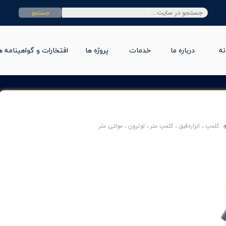
جستجو
نه
درباره ما
خدمات
پروژه ها
افتخارات و گواهینامه ه
کلمپ
،
ابزاردقیق
،
کلمپ متر
،
لوترون
،
مولتی متر