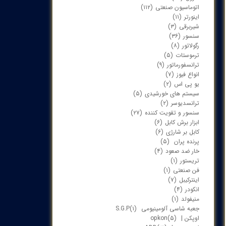
اتوماسیون صنعتی
(۱۱۲)
اینورتر
(۱۱)
شیربرقی
(۳)
سنسور
(۳۶)
رگولاتور
(۸)
ترموستات
(۵)
ترانسفورماتور
(۹)
انواع فیوز
(۷)
یو پی اس
(۲)
سیستم های خورشیدی
(۵)
ترانسدیوسر
(۲)
سنسور و تقویت کننده
(۲۷)
ابزار برش کابل
(۶)
کابل بر شارژی
(۶)
پرنده پران
(۵)
خار ضد صعود
(۴)
تریستور
(۱)
فن صنعتی
(۱)
اینترکیبل
(۷)
انکودر
(۴)
منیفولد
(۱)
جعبه شاسی آلومینیومی S.G.P
(۱)
اوپکن | opkon
(۵)