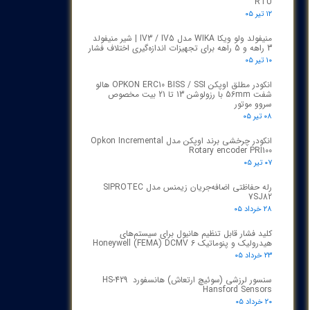
RTU
۱۲ تیر ۰۵
منیفولد ولو ویکا WIKA مدل IV3 / IV5 | شیر منیفولد
3 راهه و 5 راهه برای تجهیزات اندازه‌گیری اختلاف فشار
۱۰ تیر ۰۵
انکودر مطلق اوپکن OPKON ERC10 BISS / SSI هالو
شفت 56mm با رزولوشن 13 تا 21 بیت مخصوص
سروو موتور
۰۸ تیر ۰۵
انکودر چرخشی برند اوپکن مدل Opkon Incremental
Rotary encoder PRI100
۰۷ تیر ۰۵
رله حفاظتی اضافه‌جریان زیمنس مدل SIPROTEC
7SJ82
۲۸ خرداد ۰۵
کلید فشار قابل تنظیم هانیول برای سیستم‌های
هیدرولیک و پنوماتیک Honeywell (FEMA) DCMV 6
۲۳ خرداد ۰۵
سنسور لرزشی (سوئیچ ارتعاش) هانسفورد HS-429
Hansford Sensors
۲۰ خرداد ۰۵