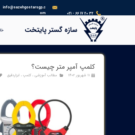
info@sazehgostarsgp.c
om
021 - 66 17 20 32
®​​​​​​​
سازه گستر پایتخت
خا
کلمپ آمپر متر چیست؟
۱۱ شهریور ۱۴۰۲
مطالب آموزشی
،
کلمپ
،
ابزاردقیق