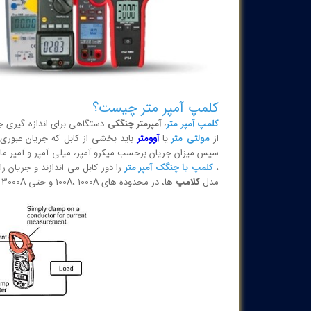
کلمپ آمپر متر چیست؟
کلمپ آمپر متر
،
آمپرمتر چنگکی
از
مولتی متر
یا
آوومتر
باید بخشی از کابل که جریان عبوری 
،
کلمپ یا چنگک آمپر متر
مدل
کلامپ
ها، در محدوده های 100A، 1000A و حتی 3000A (در ادامه توضیح داده خواهد شد) است.