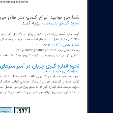
شما می توانید انواع کلمپ متر های مورد
سازه گستر پایتخت
تهیه کنید.
گروه سازه گستر پایتخ
مکانیکال - ابزار دقیق ) با افتخار آماده خدمت رسانی به فعا
شماره تماس : 32 20 17 66 - 021
پست الکترونیک: info@sazehgostarsgp.com
نشانی: تهران، میدان فردوسی، کوچه گلپرور، پلاک 20، واحد 25
نحوه اندازه گیری جریان در آمپر مترهای ا
اندازه گیری جریان AC :
تولید شده بر اثر عبور جریان از رسانا، جریانی تولید میکند 
ثانویه توسط مدار اندازه گیر که به سیم پیچ ترانس متصل 
بر تعداد دور سیم پیچ ترانسفورماتور. جهت مشخص شدن موضوع