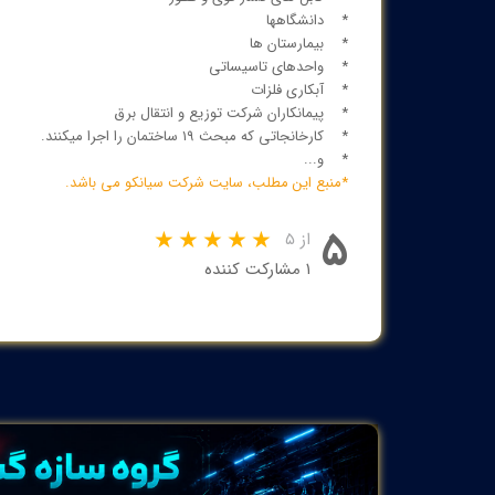
* دانشگاهها
* بیمارستان ها
* واحدهای تاسیساتی
* آبکاری فلزات
* پیمانکاران شرکت توزیع و انتقال برق
* کارخانجاتی که مبحث ۱۹ ساختمان را اجرا میکنند.
* و...
*منبع این مطلب، سایت
شرکت
س
یانکو
می باشد.
۵
از ۵
۱ مشارکت کننده