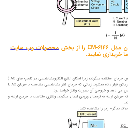
 را از بخش
محصولات وب سایت
ما خریداری نمایید.
جهت اندازه گیری جریان DC از سنسور اثر هال جهت تشخیص جریان استفاده میگردد؛ زیرا امکان القای الکترومغناطیسی در کلمپ های AC (
تیتر قبل) وجود ندارد. سنسور اثر هال در میان دهانه ترانسفورماتور قرار داده میشود. زمانی که جریان شار مغناطیسی متناسب با جریان AC یا
جریان اولیه به ترمینال ورودی اعمال میگردد، ولتاژی متناسب با جریان اولیه و
د.