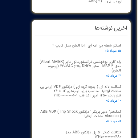
ای بی بی | ABB
(۲۱)
اخرین نوشته‌ها
اسکنر شعله بی اف آی BFI آلمان مدل تایپ ۲
۱۵ مرداد ۰۵
رله گازی بوخهلتس ترانسفورماتور مایر (Albert MAIER)
مدل MBP 3 - سایز DN25 ولتاژ 240VAC (پرمیوم
آلمان)
۱۲ مرداد ۰۵
کنتاکت لاله ای ( پنچه گربه ای ) دژنگتور VD4 ای‌بی‌بی
ساخت ایتالیا - مناسب برای تیپ‌های 12 تا 24
کیلوولت، 1250 آمپر | کد فنی 1YHB00000000109
۱۰ مرداد ۰۵
کمک‌فنر" دمپر بریکر " دژنکتور ABB VD4 (Trip Shock
Absorber) ساخت ایتالیا
۰۹ مرداد ۰۵
کنتاکت کمکی ۵ پل دژنکتور ABB مدل
1YHB00000000480