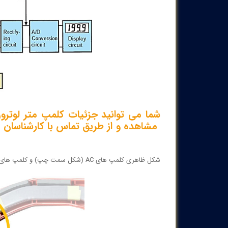
شما می توانید جزئیات کلمپ متر لوترون مدلCM-9930R ر
مشاهده و از طریق تماس با کارشناسان
شکل ظاهری کلمپ های AC (شکل سمت چپ) و کلمپ های AC/DC (شکل سمت راست) :