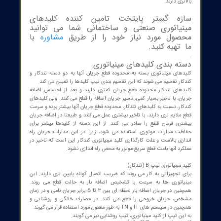
شود. کلید مینیاتوری این جریان اتصال کوتاه را از طریق یک سیم پیچ با
د دور کم و قطر زیاد تشخیص می دهد.
ص جریان اضافه بار نیز در کلید مینیاتوری همانند بسیاری از تجهیزات
 از طریق دو قطعه فلز نیمه هادی (بی متال) صورت می پذیرد، به طوری که
 جریان بیشتری از طریق مصرف کننده (بار) کشیده شود فلز گرم تر شده و
یجه خم می شود و ارتباط مدار قطع می گردد.
رنج جریانی کلیدهای مینیاتوری از 2 الی 100 آمپر می باشد و به صورت تک فاز
و سه فاز و در انواع تک پل، دو پل، سه پل، و چهار پل و معمولا تا قدرت قطع 16
آمپر موجود هستند.
لیل رنج قطع محدودی که کلیدهای مینیاتوری دارند، برای حفاظت از
یی که جریان اتصال کوتاه بالایی دارند مناسب نیستند، در اینگونه بارها از
های اتوماتیک کمپکت استفاده می گردد که جریان قطع اتصال کوتاه
ری دارند.
ه گستر پایتخت تامین کننده کلیدهای
یاتوری صنعتی و ساختمانی شما می توانید
ول مورد نیاز خود را از طریق
مشاوره
با
تهیه کنید.
ه بندی کلیدهای مینیاتوری