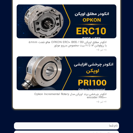
۲۷ تیر ۰۵
کنترلر و شمارنده موقعیت OPKON سری OP-CN
۲۲ تیر ۰۵
جعبه شاسی آلومینومی استاندارد و محافظ دار سازه گستر پایتخت
تک سوراخ و چند سوراخ
۲۰ تیر ۰۵