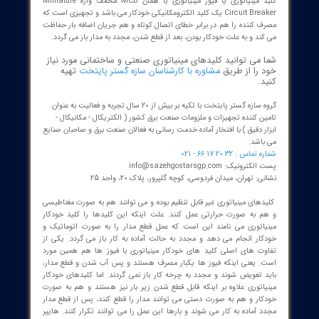
د مینیاتوری چیست؟
کلید مینیاتوری یا فیوز مینیاتوری یا همان MCB مخفف واژه Miniature
Circuit Breaker یک کلید الکترومکانیکی خودکار می باشد و تجهیزی است که
 کننده را هم در برابر خطای اتصال کوتاه و هم جریان اضافه بار حفاظت
د و به علت خودکار بودن، بعد از قطع شدن، مجدد به مدار باز می گردد.
می توانید کلیدهای مینیاتوری صنعتی و ساختمانی مورد نیاز
را از طریق
مشاوره با کارشناسان سازه گستر پایتخت
تهیه
.
گروه سازه گستر پایتخت با تکیه بر بیش از 20 سال تجربه و فعالیت به عنوان
 کننده تجهیزات و ملزومات صنعت برق کشور ( الکتریکال - مکانیکال -
 دقیق ) با افتخار آماده خدمت رسانی به فعالان صنعت برق و صاحبان صنایع
اشد.
 : 32 20 17 66 - 021
نیک: info@sazehgostarsgp.com
 تهران، میدان فردوسی، کوچه گلپرور، پلاک 20، واحد 25
های مینیاتوری غیر قابل تنظیم بوده و می توانند هم به صورت مغناطیسی