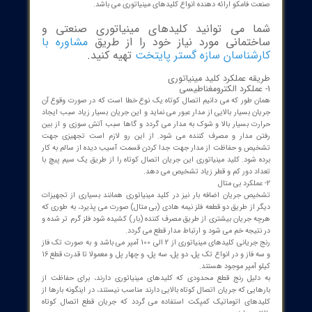
 به صورت حرارتی عمل کنند. علت اینکه این کلیدها را کلید خودکار
اتوری می نامند این است که عمل قطع مدار را به صورت اتوماتیک و
ار انجام می دهد و مجدد به حالت آماده به کار باز می گردد. یکی از
ت های اصلی کلید های خودکار مینیاتوری با فیوز ها هم همین مورد
 یعنی اینکه فیوز ها یکبار مصرف هستند و پس آب شدن و قطع مدار،
 تعویض شوند و مجدد به چرخه کار باز نمی گردند. اما کلیدهای خودکار
اتوری علاوه بر اینکه قابل قطع شدن زیر بار نیز هستند و هم به صورت
ار و هم به صورت دستی می توانند مدار را قطع کنند، پس از قطع مدار
آماده به کار می شوند و بارها این عمل را می توانند تکرار کنند. هایپر
فامکو ارائه دهنده انواع کلیدهای مینیاتوری می باشد.
 می توانید کلیدهای مینیاتوری صنعتی و
تمانی مورد نیاز خود را از طریق
مشاوره با
شناسان سازه گستر پایتخت
تهیه کنید.
ه عملکرد کلید مینیاتوری
 طور که می دانیم اتصال کوتاه یک نوع خطا است که در صورت وقوع آن
 بسیار بالایی از مدار عبور می نماید و این جریان بسیار زیاد سبب ایجاد
ت بسیار بالا و شوک به مدار می گردد و گاها سبب آتش سوزی و از بین
 مدار و مصرف کننده می شود. از این رو لازم است تجهیزی جهت
ص و حفاظت از مدار جهت جدا کردن قسمت آسیب دیده از سالم به کار