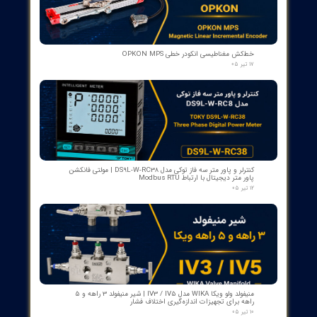
بوبین وصل دژنکتور VD4 ای‌بی‌بی 110V | کد 1VCR004291G0005 ,
1VCR016225G0034
۰۵ مرداد ۰۵
بوبین فرمان وصل ABB مدل GCE7004590P0105 Y3 | Close Coil
Assembly 110/125VDC برای کلیدهای قدرت ADVAC
۰۳ مرداد ۰۵
مبدل آنالوگ به PROFIBUS اوپکن OP-APFB | opkon