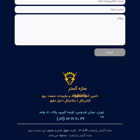
خط‌کش مغناطیسی انکودر خطی OPKON MPS
۱۷ تیر ۰۵
کنترلر و پاور متر سه فاز توکی مدل DS9L-W-RC38 | مولتی فانکشن
پاور متر دیجیتال با ارتباط Modbus RTU
۱۲ تیر ۰۵