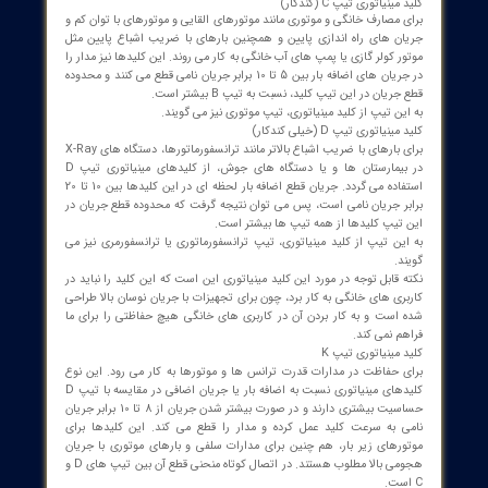
های مینیاتوری بسته به محدوده قطع جریان آنها به دو دسته تندکار و
ار تقسیم می شوند که این تقسیم بندی تیپ کلیدها را تعیین می کند.
های تندکار محدوده قطع جریان کمتری دارند و بعد از احساس اضافه
، با تاخیر بسیار کمی، مسیر جریان اضافه را قطع می کنند. ولی کلیدهای
ر، نسبت به کلیدهای تندکار، محدوده قطع جریان آنها بیشتر بوده و سرعت
لایم تری دارند، با تاخیر بیشتری عمل می کنند و طبیعتا در اضافه جریان
ری فرمان قطع را صادر می کنند. از این دسته از کلیدها بیشتر برای
ت مدارات موتوری استفاده می شود، زیرا در این مدارات جریان راه
زی بالاست و علت کارگذاری کلید مینیاتوری کندکار این است که تاخیر در
د آنها باعث قطع سریع موتور به محض راه اندازی نشود.
نیاتوری تیپ B (تندکار)
 تجهیزاتی به کار می روند که ضریب اتصال کوتاه پایین تری دارند. این
اتوری ها به سرعت با تشخیص اضافه بار به حالت قطع می روند.
همچنین در جریان اضافه بار لحظه ای بین 3 تا 5 برابر جریان نامی و در زمان
، جریان خروجی را قطع می کنند. در مصارف خانگی و روشنایی و
ستم های IT و TN به طور معمول مورد استفاده قرار می گیرند.
ن تیپ از کلید مینیاتوری، تیپ روشنایی نیز می گویند.
نیاتوری تیپ C (کندکار)
مصارف خانگی و موتوری مانند موتورهای القایی و موتورهای با توان کم و
ن های راه اندازی پایین و همچنین بارهای با ضریب اشباع پایین مثل
 کولر گازی یا پمپ های آب خانگی به کار می روند. این کلیدها نیز مدار را