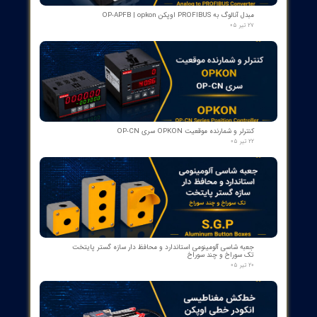
کمک‌فنر" دمپر بریکر " دژنکتور ABB VD4 (Trip Shock Absorber)
ساخت ایتالیا
۰۹ مرداد ۰۵
کنتاکت کمکی ۵ پل دژنکتور ABB مدل 1YHB00000000480
۰۷ مرداد ۰۵