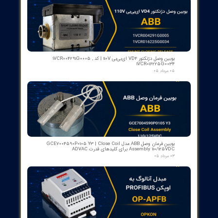
رله گازی بوخهلتس ترانسفورماتور مایر (Albert MAIER) مدل MBP 3
- سایز DN25 ولتاژ 240VAC (پرمیوم آلمان)
۱۲ مرداد ۰۵
کنتاکت لاله ای ( پنچه گربه ای ) دژنگتور VD4 ای‌بی‌بی ساخت ایتالیا
- مناسب برای تیپ‌های 12 تا 24 کیلوولت، 1250 آمپر | کد فنی
1YHB00000000109
۱۰ مرداد ۰۵