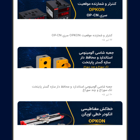
کنتاکت لاله ای ( پنچه گربه ای ) دژنگتور VD4 ای‌بی‌بی ساخت ایتالیا
- مناسب برای تیپ‌های 12 تا 24 کیلوولت، 1250 آمپر | کد فنی
1YHB00000000109
۱۰ مرداد ۰۵
کمک‌فنر" دمپر بریکر " دژنکتور ABB VD4 (Trip Shock Absorber)
ساخت ایتالیا
۰۹ مرداد ۰۵