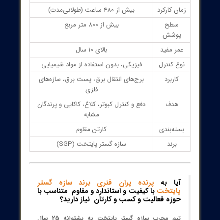
ل مشخصات فنی
ویژگی
توضیحات
م محصول
پرنده‌پَران سازه گستر پایتخت