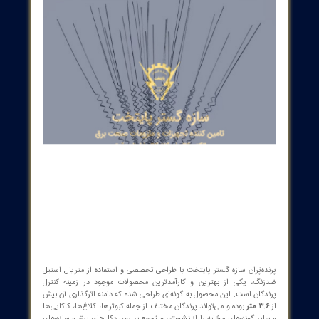
ابزار دقیق ) با افتخار آماده خدمت رسانی به فعالان
صنعت برق و صاحبان صنایع می باشد.
شماره تماس : 32 20 17 66 - 021
پست الکترونیک: info@sazehgostarsgp.com
نشانی: تهران، میدان فردوسی، کوچه گلپرور، پلاک
20، واحد 25