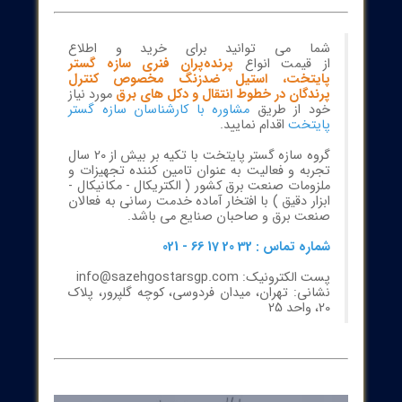
for Electricity Pylons Tower
ه‌ها همواره بخشی از چرخه طبیعت هستند، اما حضور آن‌ها در محیط‌های
ی و شهری، به‌ویژه در تأسیسات حساس همچون دکل‌های برق فشار قوی
ج‌های انتقال نیرو، می‌تواند مشکلات جدی ایجاد کند. نشستن پرندگان بر
خطوط و برج‌های برق، نه تنها موجب آسیب به تجهیزات و ایجاد اختلال
بکه می‌شود، بلکه می‌تواند خطرات ایمنی برای انسان و خود پرندگان به
 داشته باشد. از این رو استفاده از راهکارهای نوین و استاندارد برای دفع
رل پرندگان اهمیت ویژه‌ای دارد.
شما می توانید برای خرید و اطلاع
از قیمت انواع
پرنده‌پران فنری سازه گستر
پایتخت، استیل ضدزنگ مخصوص کنترل
پرندگان در خطوط انتقال و دکل های برق
مورد نیاز
خود از طریق
مشاوره با کارشناسان سازه گستر
پایتخت
اقدام نمایید.
گروه سازه گستر پایتخت با تکیه بر بیش از 20 سال
تجربه و فعالیت به عنوان تامین کننده تجهیزات و
ملزومات صنعت برق کشور ( الکتریکال - مکانیکال -