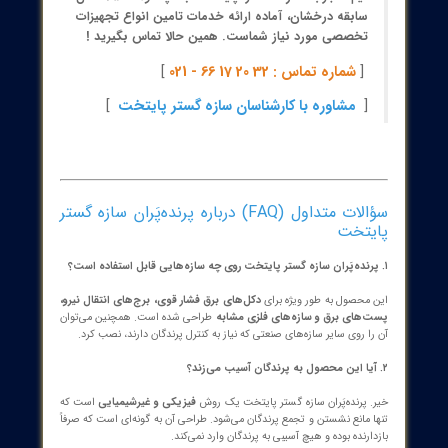
مدل
GKSS-105
نوع
Bird Spikes (خار ضدپرنده)
ن خالص
0.5–1 کیلوگرم
جنس
استیل ضدزنگ (Stainless Steel)
ابعاد
مستطیلی – طراحی شده برای دکل‌های برق
بع انرژی
ندارد
ان کارکرد
بیش از 480 ساعت (طولانی‌مدت)
سطح
بیش از 800 متر مربع
پوشش
مر مفید
بالای ۱۰ سال
ع کنترل
فیزیکی، بدون استفاده از مواد شیمیایی
کاربرد
برج‌های انتقال برق، پست برق، سازه‌های
فلزی