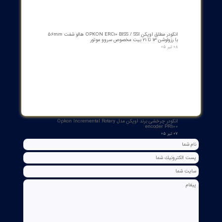
بوبین فرمان وصل ABB مدل GCE7004590P0105 Y3 | Close Coil
Assembly 110/125VDC برای کلیدهای قدرت ADVAC
۰۳ مرداد ۰۵
مبدل آنالوگ به PROFIBUS اوپکن OP-APFB | opkon
۲۷ تیر ۰۵