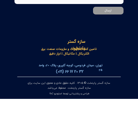
کنترلر و شمارنده موقعیت OPKON سری OP-CN
۲۲ تیر ۰۵
جعبه شاسی آلومینومی استاندارد و محافظ دار سازه گستر پایتخت
تک سوراخ و چند سوراخ
۲۰ تیر ۰۵
خط‌کش مغناطیسی انکودر خطی OPKON MPS