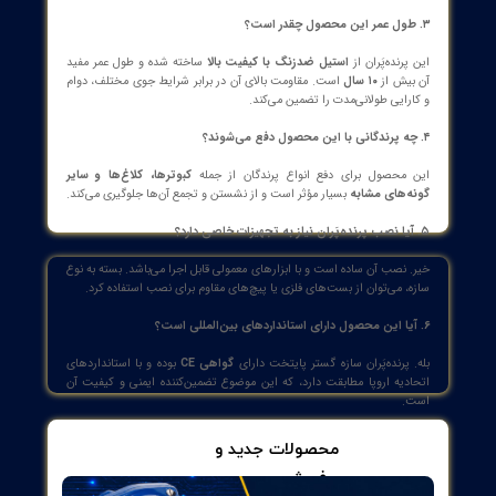
هدف
دفع و کنترل کبوتر، کلاغ، کاکایی و پرندگان
مشابه
سته‌بندی
کارتن مقاوم
برند
سازه گستر پایتخت (SGP)
آیا به
پرنده پران فنری برند سازه گستر
پایتخت
با کیفیت و استاندارد و مقاوم
متناسب با
حوزه فعالیت و کسب و کارتان نیاز دارید؟
تیم مجرب سازه گستر پایتخت به پشتوانه 25 سال
سابقه درخشان، آماده ارائه خدمات تامین انواع تجهیزات
تخصصی
مورد نیاز
شماست. همین حالا تماس بگیرید
!
[
شماره تماس : 32 20 17 66 - 021
]
[
مشاوره با کارشناسان سازه گستر پایتخت
]