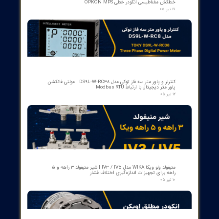
کنتاکت کمکی ۵ پل دژنکتور ABB مدل 1YHB00000000480
۰۷ مرداد ۰۵
بوبین وصل دژنکتور VD4 ای‌بی‌بی 110V | کد 1VCR004291G0005 ,
1VCR016225G0034
۰۵ مرداد ۰۵