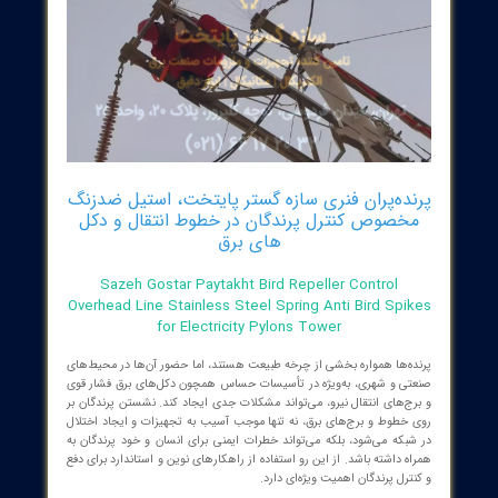
ده‌پران فنری سازه گستر پایتخت، استیل ضدزنگ
خصوص کنترل پرندگان در خطوط انتقال و دکل
های برق
Sazeh Gostar Paytakht Bird Repeller Control
Overhead Line Stainless Steel Spring Anti Bird Spi