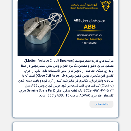
125
،
قطعات یدکی کلید قدرت ABB
،
بوبین فرمان وصل کلید خلأ
،
ABB Vacuum Circuit Breaker P
،
ADVAC Close Coil
،
قطعات کلید
متوسط ABB
ABB ADVAC Spare Parts
،
در کلیدهای قدرت فشار متوسط (Medium Voltage Circuit Breakers)،
رد سریع، دقیق و مطمئن مکانیزم قطع و وصل نقش بسیار مهمی در حفظ
اری شبکه، حفاظت از تجهیزات و ایمنی تأسیسات دارد. یکی از اجزای
کلیدی این مکانیزم، بوبین فرمان وصل (Close Coil Assembly) است که با
ت ولتاژ فرمان، مکانیزم فنر شارژ شده کلید را آزاد کرده و باعث بسته شدن