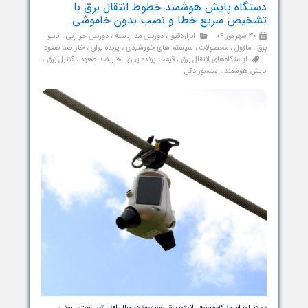
یای صنعتی و قدرت‌های بالا، کارایی، دوام و ایمنی دستاوردهای کلیدی
موفقیت‌اند. Semikron Danfoss SKKT 162/16 E، یک ماژول تریستور دوگانه
در رده SEMIPACK2 است که برای کنترل و تنظیم قدرت در مدارهای واحدهای
باتری، جوشکاری، تجهیزات آبکاری، منبع تغذیه تنظیم‌شده و کنترل دما و
 طراحی شده است. این ماژول با قابلیت‌های بالا مانند جریان نامی
متوسط خروجی 156A، ولتاژ پیک برگشتی 1600V و گیت تریگر نسبتاً کم
(حداکثر 150mA و 2V)، توانایی پاسخ سریع و ثبات عملکرد در شرایط دمایی
ه را فراهم می‌کند.
دامه مطلب
رل‌کننده‌های مدولار چند کاناله آتونیکس سری