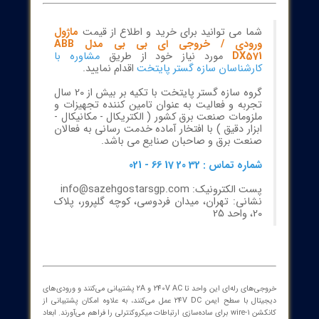
DX571
ABB DX571 با طراحی دقیق برای PLCهای سری S500-eCo، یک ماژول
ی/خروجی دیجیتال با کارایی بالا است که فرآیندهای صنعتی شما را به
سطحی جدید می‌برد. این ماژول با داشتن 8 ورودی دیجیتال و 8 خروجی
ال (قرادادی با رله‌های قابل اعتماد)، امکان کنترل گسترده و پاسخ‌دهی
 را در محیط‌های صنعتی فراهم می‌کند.
شما می توانید برای خرید و اطلاع از قیمت
ماژول
ورودی / خروجی ای بی بی مدل ABB
DX571
مورد نیاز خود از طریق
مشاوره با
کارشناسان سازه گستر پایتخت
اقدام نمایید.
گروه سازه گستر پایتخت با تکیه بر بیش از 20 سال
تجربه و فعالیت به عنوان تامین کننده تجهیزات و
ملزومات صنعت برق کشور ( الکتریکال - مکانیکال -
ابزار دقیق ) با افتخار آماده خدمت رسانی به فعالان
صنعت برق و صاحبان صنایع می باشد.