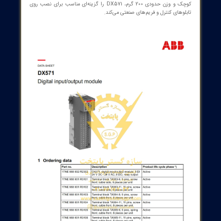
شماره تماس : 32 20 17 66 - 021
پست الکترونیک: info@sazehgostarsgp.com
نشانی: تهران، میدان فردوسی، کوچه گلپرور، پلاک
20، واحد 25
خروجی‌های رله‌ای این واحد تا 240V AC و 2A پشتیبانی می‌کنند و ورودی‌های
دیجیتال با سطح ایمن 24V DC عمل می‌کنند، به علاوه امکان پشتیبانی از
کانکشن 1-wire برای ساده‌سازی ارتباطات میکروکنترلی را فراهم می‌آورند. ابعاد
کوچک و وزن حدودی 200 گرم، DX571 را گزینه‌ای مناسب برای نصب روی
های کنترل و فریم‌های صنعتی می‌کند.