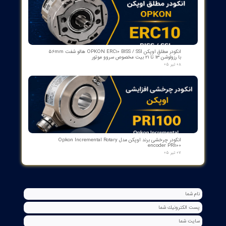
بوبین فرمان وصل ABB مدل GCE7004590P0105 Y3 | Close Coil
Assembly 110/125VDC برای کلیدهای قدرت ADVAC
۰۳ مرداد ۰۵
مبدل آنالوگ به PROFIBUS اوپکن OP-APFB | opkon
۲۷ تیر ۰۵