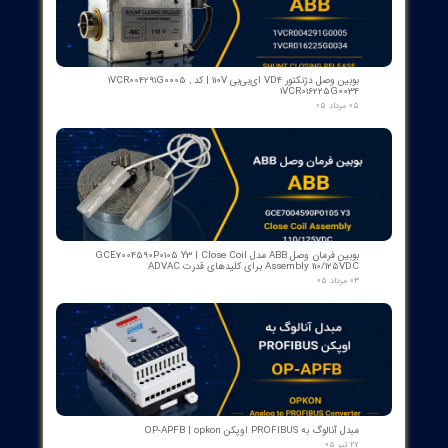
​محصولات جدید و
پرفروش​​​​​​​
اسکنر شعله بی اف آی BFI آلمان مدل تایپ ۲
۱۵ مرداد ۰۵
رله گازی بوخهلتس ترانسفورماتور مایر (Albert MAIER) مدل MBP 3
- سایز DN25 ولتاژ 240VAC (پرمیوم آلمان)
۱۲ مرداد ۰۵