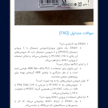
آیا به
ماژول ورودی / خروجی ای بی بی مدل ABB
DX571
متناسب با حوزه فعالیت و کسب و
کارتان نیاز دارید؟
تیم مجرب سازه گستر پایتخت به پشتوانه 25 سال
سابقه درخشان، آماده ارائه خدمات تامین انواع تجهیزات
تخصصی
مورد نیاز
شماست. همین حالا تماس بگیرید
!
[
شماره تماس : 32 20 17 66 - 021
]