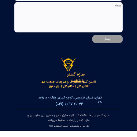
کنترلر و شمارنده موقعیت OPKON سری OP-CN
۲۲ تیر ۰۵
جعبه شاسی آلومینومی استاندارد و محافظ دار سازه گستر پایتخت
تک سوراخ و چند سوراخ
۲۰ تیر ۰۵