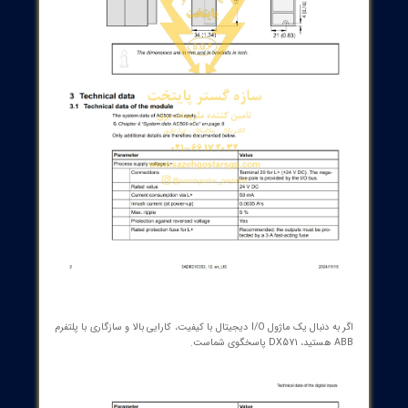
ماژول با طراحی چندمنظوره برای کنترل ماشین‌آلات، فرآیندهای صنعتی و
 با ساختمان‌سازی هوشمند، انعطاف‌پذیری بالا در پیاده‌سازی پروژه‌های
مختلف کنترل فراهم می‌کند. ارتباط با PLCهای ABB و سازگاری با معماری‌های
 اتوماسیون، به شما امکان می‌دهد تا با حداقل تغییرات سخت‌افزاری،
سیستم‌های کنترل خود را گسترش دهید یا به‌روزرسانی کنید. DX571 از نظر
 در محیط‌های صنعتی، پایداری در کارکرد و سهولت نگهداری یک گزینه
 به‌شمار می‌آید. با توجه به نیازهای امنیتی، با استفاده از ورودی‌های
دیجیتال 24VDC و خروجی‌های رله تا 240VAC، می‌توانید فرآیندهای ایمنی و
ورینگ را به شکل کارآمدی پیاده‌سازی کنید.