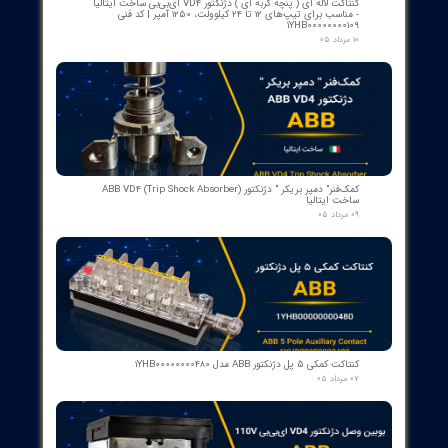
تابلوهای کنترل و فریم‌های صنعتی می‌باشد.
چگونه می‌توان این ماژول را به PLC متصل کرد؟
از طریق رابط‌های استاندارد مورد استفاده در سری S500-eCo
ABB و با رعایت نقشه برق ورودی/خروجی، به راحتی می‌توانید
DX571 را به PLC متصل کنید.
از ۵
۱ مشارکت کننده