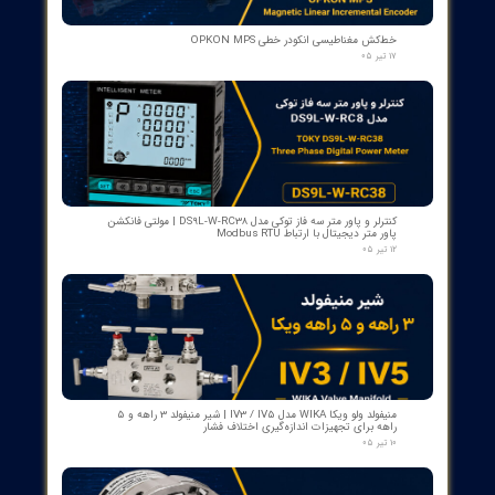
کنتاکت کمکی ۵ پل دژنکتور ABB مدل 1YHB00000000480
۰۷ مرداد ۰۵
بوبین وصل دژنکتور VD4 ای‌بی‌بی 110V | کد 1VCR004291G0005 ,
1VCR016225G0034
۰۵ مرداد ۰۵