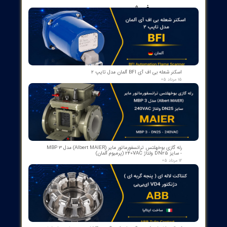
ات متداول (FAQ)
DX571 چه کارکردی دارد؟
DX571 یک ماژول ورودی/خروجی دیجیتال با 8 ورودی
دیجیتال (24VDC) و 8 خروجی دیجیتال دارد که خروجی‌های
آن رله‌ای تا 240VAC / 2A را پشتیبانی می‌کند و امکان استفاده
از ورودی 1-wire را فراهم می‌کند.
با کدام PLC‌ها سازگار است؟
این ماژول برای استفاده با ABB S500-eCo PLC طراحی شده
است و از نظر سازگاری با پلتفرم ABB گزینه‌ای بهینه برای
پروژه‌های صنعتی شماست.
توان خروجی خروجی‌های رله به چه صورت است؟
خروجی‌های رله تا 240VAC با جریانی تا 2A ( Pilot Duty یا
1.5A در حالت 120VAC) و همچنین گزینه 24VDC با مقاومت
تا 2A را پشتیبانی می‌کنند.
آیا امکان استفاده از ورودی 1-wire وجود دارد؟
بله، DX571 از ارتباط 1-wire پشتیبانی می‌کند که کار با
سنسورها و دستگاه‌های تک-سatile را ساده می‌کند.
وزن و ابعاد ماژول چگونه است؟
وزن تقریباً 200 گرم است و اندازه/ابعاد مناسب برای نصب در