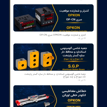
کنتاکت لاله ای ( پنچه گربه ای ) دژنگتور VD4 ای‌بی‌بی ساخت ایتالیا
- مناسب برای تیپ‌های 12 تا 24 کیلوولت، 1250 آمپر | کد فنی
1YHB00000000109
۱۰ مرداد ۰۵
کمک‌فنر" دمپر بریکر " دژنکتور ABB VD4 (Trip Shock Absorber)
ساخت ایتالیا
۰۹ مرداد ۰۵