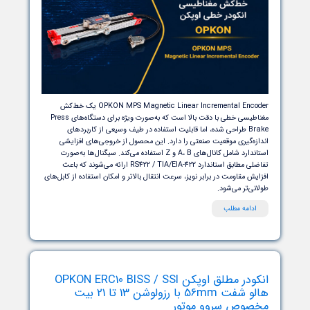
OPKON MPS Magnetic Linear Incremental Encoder یک خط‌کش
مغناطیسی خطی با دقت بالا است که به‌صورت ویژه برای دستگاه‌های Press
Brake طراحی شده، اما قابلیت استفاده در طیف وسیعی از کاربردهای
زه‌گیری موقعیت صنعتی را دارد. این محصول از خروجی‌های افزایشی
استاندارد شامل کانال‌های A، B و Z استفاده می‌کند. سیگنال‌ها به‌صورت
تفاضلی مطابق استاندارد RS422 / TIA/EIA-422 ارائه می‌شوند که باعث
ش مقاومت در برابر نویز، سرعت انتقال بالاتر و امکان استفاده از کابل‌های
ی‌تر می‌شود.