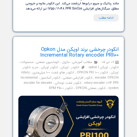
انکودر OPKON ERC10 یک انکودر مطلق نوری (Optical Absolute Encoder)
که برای ارائه فیدبک دقیق موقعیت در سروو موتورهای گیرلس و
م‌های کنترل پیشرفته طراحی شده است. این انکودر با استفاده از
لوژی نوری و دیسک کدگذاری شده، موقعیت زاویه‌ای محور را به داده
دیجیتال تبدیل کرده و از طریق رابط‌های صنعتی BISS و SSI با سرعت بالا (تا
10MHz) به سیستم کنترل ارسال می‌کند. یکی از ویژگی‌های این محصول، ارائه
 موقعیت حتی پس از قطع برق است که آن را برای سیستم‌های حساس
 رباتیک و سروو درایوها ارزشمند می‌کند. این انکودر علاوه بر خروجی
ال‌های افزایشی 1Vpp / 2048 PPR SinCos نیز ارائه می‌دهد
دامه مطلب