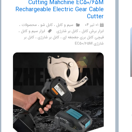
Cutting Mahchine EC50/65M
Rechargeable Electric Gear Cable
Cutter
۰۱ تیر ۰۴
سیم و کابل
،
کابل شو
،
محصولات
،
ابزار برش کابل
،
کابل بر شارژی
ابزار سیم و کابل
،
قیچی کابل بری جغجغه ای
،
کابل بر شارژی
،
کابل بر
شارژی EC50/65M