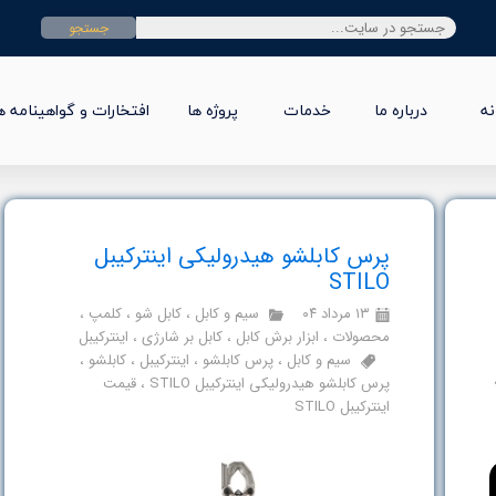
جستجو
نه
درباره ما
خدمات
پروژه ها
افتخارات و گواهینامه ه
پرس کابلشو هیدرولیکی اینترکیبل
STILO
۱۳ مرداد ۰۴
سیم و کابل
،
کابل شو
،
کلمپ
،
محصولات
،
ابزار برش کابل
،
کابل بر شارژی
،
اینترکیبل
سیم و کابل
،
پرس کابلشو
،
اینترکیبل
،
کابلشو
،
پرس کابلشو هیدرولیکی اینترکیبل STILO
،
قیمت
اینترکیبل STILO