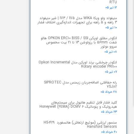
RTU
۱۲ تیر ۰۵
منیفولد ولو ویکا WIKA مدل IV3 / IV5 | شیر منیفولد
3 راهه و 5 راهه برای تجهیزات اندازه‌گیری اختلاف فشار
۱۰ تیر ۰۵
انکودر مطلق اوپکن OPKON ERC10 BISS / SSI هالو
شفت 56mm با رزولوشن 13 تا 21 بیت مخصوص
سروو موتور
۰۸ تیر ۰۵
انکودر چرخشی برند اوپکن مدل Opkon Incremental
Rotary encoder PRI100
۰۷ تیر ۰۵
رله حفاظتی اضافه‌جریان زیمنس مدل SIPROTEC
7SJ82
۲۸ خرداد ۰۵
کلید فشار قابل تنظیم هانیول برای سیستم‌های
هیدرولیک و پنوماتیک Honeywell (FEMA) DCMV 6
۲۳ خرداد ۰۵
سنسور لرزشی (سوئیچ ارتعاش) هانسفورد HS-429
Hansford Sensors
۲۰ خرداد ۰۵