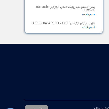
پرس کابلشو هیدرولیک دستی اینترکیبل Intercable
HPI130-C2
۱۸ خرداد ۰۵
ماژول آداپتور ارتباطی ABB RPBA-01 PROFIBUS DP
۱۶ خرداد ۰۵