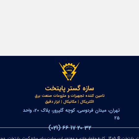
سازه گستر پایتخت
تامین کننده تجهیزات و ملزومات صنعت برق
​​​​​​​الکتریکال | مکانیکال | ابزار دقیق
تهران، میدان فردوسی، کوچه گلپرور، پلاک 20، واحد
25
(021) 66 17 20 32
ادی و معنوی این سایت برای سازه گستر پایتخت محفوظ می‌باشد.​​​​​​​