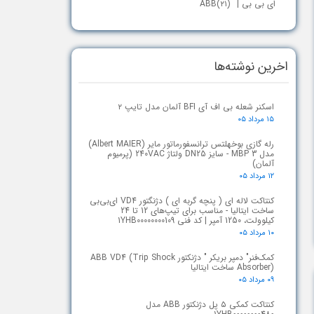
ای بی بی | ABB
(۲۱)
اخرین نوشته‌ها
اسکنر شعله بی اف آی BFI آلمان مدل تایپ ۲
۱۵ مرداد ۰۵
رله گازی بوخهلتس ترانسفورماتور مایر (Albert MAIER)
مدل MBP 3 - سایز DN25 ولتاژ 240VAC (پرمیوم
آلمان)
۱۲ مرداد ۰۵
کنتاکت لاله ای ( پنچه گربه ای ) دژنگتور VD4 ای‌بی‌بی
ساخت ایتالیا - مناسب برای تیپ‌های 12 تا 24
کیلوولت، 1250 آمپر | کد فنی 1YHB00000000109
۱۰ مرداد ۰۵
کمک‌فنر" دمپر بریکر " دژنکتور ABB VD4 (Trip Shock
Absorber) ساخت ایتالیا
۰۹ مرداد ۰۵
کنتاکت کمکی ۵ پل دژنکتور ABB مدل