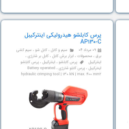
پرس کابلشو هیدرولیکی اینترکیبل
AP130-C
۰۹ مرداد ۰۴
سیم و کابل
،
کابل شو
،
سیم کشی
برق
،
محصولات
،
ابزار برش کابل
،
کابل بر شارژی
،
اینترکیبل
پرس کابلشو
،
اینترکیبل
،
پرس کابلشو
اینترکیبل
،
پرس کابلو شارژی
،
Battery operated
hydraulic crimping tool | 130 kN | max. 400 mm2