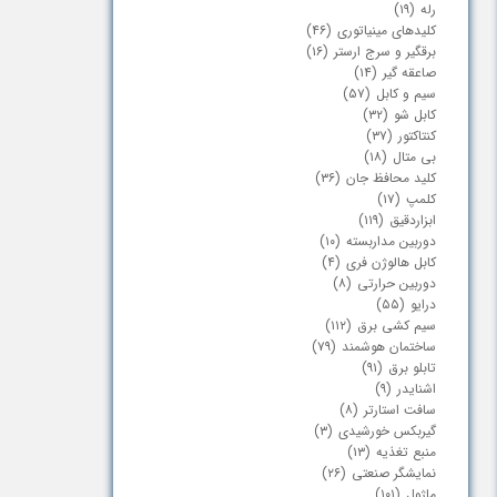
رله
(۱۹)
کابلشو و بست چنگالی
برقگیر، سرج ارستر و صاعقه گیر
کلیدهای مینیاتوری
(۴۶)
برقگیر و سرج ارستر
(۱۶)
چراغ پارکی سنگی
بیمتال
صاعقه گیر
(۱۴)
سیم و کابل
(۵۷)
کابل شو
(۳۲)
پرنده پران
کلیدهای محافظ جان
کنتاکتور
(۳۷)
بی متال
(۱۸)
خار ضد صعود
کابلشو
کلید محافظ جان
(۳۶)
کلمپ
(۱۷)
ابزاردقیق
(۱۱۹)
دوربین مداربسته
(۱۰)
کابل هالوژن فری
(۴)
دوربین حرارتی
(۸)
درایو
(۵۵)
سیم کشی برق
(۱۱۲)
ساختمان هوشمند
(۷۹)
تابلو برق
(۹۱)
اشنایدر
(۹)
سافت استارتر
(۸)
گیربکس خورشیدی
(۳)
منبع تغذیه
(۱۳)
نمایشگر صنعتی
(۲۶)
ماژول
(۱۰۱)