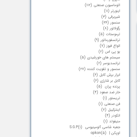
اتوماسیون صنعتی
(۱۱۲)
اینورتر
(۱۱)
شیربرقی
(۳)
سنسور
(۳۶)
رگولاتور
(۸)
ترموستات
(۵)
ترانسفورماتور
(۹)
انواع فیوز
(۷)
یو پی اس
(۲)
سیستم های خورشیدی
(۵)
ترانسدیوسر
(۲)
سنسور و تقویت کننده
(۲۷)
ابزار برش کابل
(۶)
کابل بر شارژی
(۶)
پرنده پران
(۵)
خار ضد صعود
(۴)
تریستور
(۱)
فن صنعتی
(۱)
اینترکیبل
(۷)
انکودر
(۴)
منیفولد
(۱)
جعبه شاسی آلومینیومی S.G.P
(۱)
اوپکن | opkon
(۵)