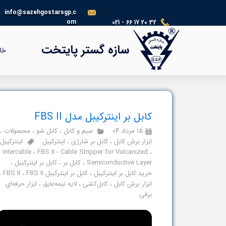
info@sazehgostarsgp.c
om
021 - 66 17 20 32
®​​​​​​​
سازه گستر پایتخت
خا
کابل بر اینترکیبل مدل FBS II
۱۵ مرداد ۰۴
سیم و کابل
،
کابل شو
،
محصولات
،
ابزار برش کابل
،
کابل بر شارژی
،
اینترکیبل
اینترکیبل
intercable
،
FBS II - Cable Stripper for Vulcanized
،
Semiconductive Layer
،
کابل بر
،
کابل بر اینترکیبل
،
خرید کابل بر اینترکیبل
،
کابل بر اینترکیبل FBS II
FBS II
،
،
ابزار برش کابل
،
کابل‌کشی
،
لایه نیمه‌عایق
،
ابزار حرفه‌ای
برقی