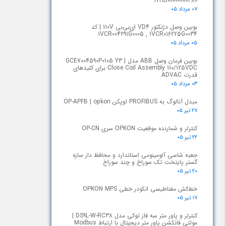
1YHB00000000480
۰۷ مرداد ۰۵
بوبین وصل دژنکتور VD4 ای‌بی‌بی 110V | کد
1VCR004291G0005 , 1VCR016225G0034
۰۵ مرداد ۰۵
بوبین فرمان وصل ABB مدل GCE7004590P0105 Y3 |
Close Coil Assembly 110/125VDC برای کلیدهای
قدرت ADVAC
۰۳ مرداد ۰۵
مبدل آنالوگ به PROFIBUS اوپکن OP-APFB | opkon
۲۷ تیر ۰۵
کنترلر و شمارنده موقعیت OPKON سری OP-CN
۲۲ تیر ۰۵
جعبه شاسی آلومینومی استاندارد و محافظ دار سازه
گستر پایتخت تک سوراخ و چند سوراخ
۲۰ تیر ۰۵
خط‌کش مغناطیسی انکودر خطی OPKON MPS
۱۷ تیر ۰۵
کنترلر و پاور متر سه فاز توکی مدل DS9L-W-RC38 |
مولتی فانکشن پاور متر دیجیتال با ارتباط Modbus