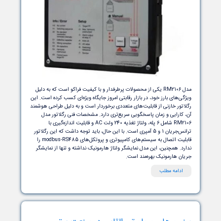
مدل RM2106 یکی از محصولات پرطرفدار و با کیفیت فراکو است که به دلیل
‌های بارز خود، در بازار رقابتی امروز جایگاه ویژه‌ای کسب کرده است. این
تور خازنی از قابلیت‌های متعددی برخوردار است و به دلیل طراحی هوشمند
کارایی و زمان پاسخگویی سریع‌تری دارد. مشخصات فنی رگلاتور مدل
RM2106 شامل 6 پله، ولتاژ تغذیه 240 ولت AC و قابلیت اندازه‌گیری با
ترانس‌جریان 1 و 5 آمپری است. با این حال، باید توجه داشت که این رگلاتور
قابلیت اتصال به سیستم‌های کامپیوتری و پروتکل‌های modbus-RS485 را