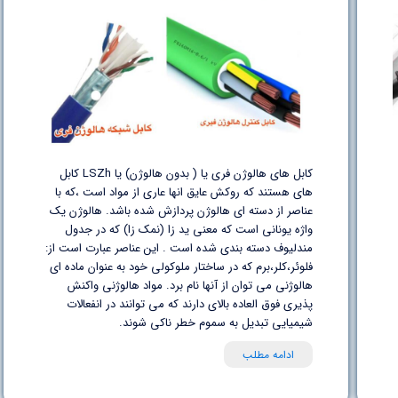
کابل های هالوژن فری یا ( بدون هالوژن) یا LSZh کابل
های هستند که روکش عایق انها عاری از مواد است ،که با
عناصر از دسته ای هالوژن پردازش شده باشد. هالوژن یک
واژه یونانی است که معنی ید زا (نمک زا) که در جدول
مندلیوف دسته بندی شده است . این عناصر عبارت است از:
فلوئر،کلر،برم که در ساختار ملوکولی خود به عنوان ماده ای
هالوژنی می توان از آنها نام برد. مواد هالوژنی واکنش
پذیری فوق العاده بالای دارند که می توانند در انفعالات
شیمیایی تبدیل به سموم خطر ناکی شوند.
ادامه مطلب