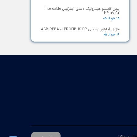
پرس کابلشو هیدرولیک دستی اینترکیبل Intercable
HPI130-C2
۱۸ خرداد ۰۵
ماژول آداپتور ارتباطی ABB RPBA-01 PROFIBUS DP
۱۶ خرداد ۰۵