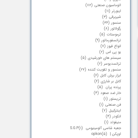
اتوماسیون صنعتی
(۱۱۲)
اینورتر
(۱۱)
شیربرقی
(۳)
سنسور
(۳۶)
رگولاتور
(۸)
ترموستات
(۵)
ترانسفورماتور
(۹)
انواع فیوز
(۷)
یو پی اس
(۲)
سیستم های خورشیدی
(۵)
ترانسدیوسر
(۲)
سنسور و تقویت کننده
(۲۷)
ابزار برش کابل
(۶)
کابل بر شارژی
(۶)
پرنده پران
(۵)
خار ضد صعود
(۴)
تریستور
(۱)
فن صنعتی
(۱)
اینترکیبل
(۷)
انکودر
(۴)
منیفولد
(۱)
جعبه شاسی آلومینیومی S.G.P
(۱)
اوپکن | opkon
(۵)