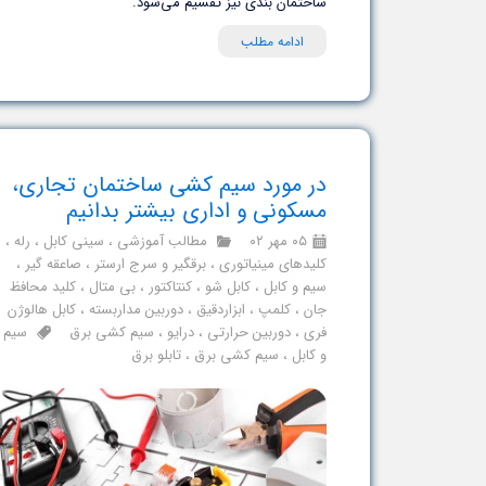
ساختمان بندی نیز تقسیم می‌شود.
ادامه مطلب
در مورد سیم کشی ساختمان تجاری،
مسکونی و اداری بیشتر بدانیم
۰۵ مهر ۰۲
مطالب آموزشی
،
سینی کابل
،
رله
،
کلیدهای مینیاتوری
،
برقگیر و سرج ارستر
،
صاعقه گیر
،
سیم و کابل
،
کابل شو
،
کنتاکتور
،
بی متال
،
کلید محافظ
جان
،
کلمپ
،
ابزاردقیق
،
دوربین مداربسته
،
کابل هالوژن
فری
،
دوربین حرارتی
،
درایو
،
سیم کشی برق
سیم
و کابل
،
سیم کشی برق
،
تابلو برق