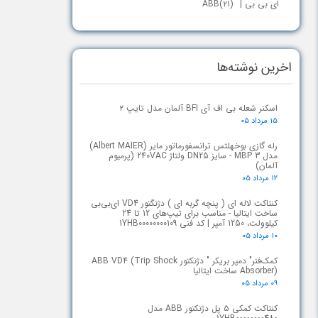
ای بی بی | ABB
(۲۱)
اخرین نوشته‌ها
اسکنر شعله بی اف آی BFI آلمان مدل تایپ ۲
۱۵ مرداد ۰۵
رله گازی بوخهلتس ترانسفورماتور مایر (Albert MAIER)
مدل MBP 3 - سایز DN25 ولتاژ 240VAC (پرمیوم
آلمان)
۱۲ مرداد ۰۵
کنتاکت لاله ای ( پنچه گربه ای ) دژنگتور VD4 ای‌بی‌بی
ساخت ایتالیا - مناسب برای تیپ‌های 12 تا 24
کیلوولت، 1250 آمپر | کد فنی 1YHB00000000109
۱۰ مرداد ۰۵
کمک‌فنر" دمپر بریکر " دژنکتور ABB VD4 (Trip Shock
Absorber) ساخت ایتالیا
۰۹ مرداد ۰۵
کنتاکت کمکی ۵ پل دژنکتور ABB مدل