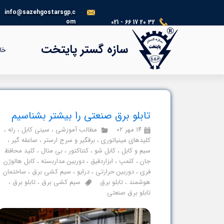
info@sazehgostarsgp.c
om
021 - 66 17 20 32
®​​​​​​​
سازه گستر پایتخت
خا
تابلو برق صنعتی را بیشتر بشناسیم
۱۴ مهر ۰۲
مطالب آموزشی
،
سینی کابل
،
رله
،
کلیدهای مینیاتوری
،
برقگیر و سرج ارستر
،
صاعقه گیر
،
سیم و کابل
،
کابل شو
،
کنتاکتور
،
بی متال
،
کلید محافظ
جان
،
کلمپ
،
ابزاردقیق
،
دوربین مداربسته
،
کابل هالوژن
فری
،
دوربین حرارتی
،
درایو
،
سیم کشی برق
،
ساختمان
هوشمند
،
تابلو برق
سیم کشی برق
،
تابلو برق
،
تابلو برق صنعتی