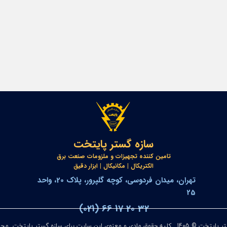
سازه گستر پایتخت
تامین کننده تجهیزات و ملزومات صنعت برق
​​​​​​​الکتریکال | مکانیکال | ابزار دقیق
تهران، میدان فردوسی، کوچه گلپرور، پلاک 20، واحد
25
(021) 66 17 20 32
ادی و معنوی این سایت برای سازه گستر پایتخت محفوظ می‌باشد.​​​​​​​