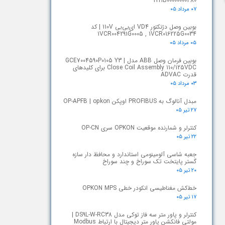
1YHB00000000480
۰۷ مرداد ۰۵
بوبین وصل دژنکتور VD4 ای‌بی‌بی 110V | کد
1VCR004291G0005 , 1VCR016225G0034
۰۵ مرداد ۰۵
بوبین فرمان وصل ABB مدل GCE7004590P0105 Y3 |
Close Coil Assembly 110/125VDC برای کلیدهای
قدرت ADVAC
۰۳ مرداد ۰۵
مبدل آنالوگ به PROFIBUS اوپکن OP-APFB | opkon
۲۷ تیر ۰۵
کنترلر و شمارنده موقعیت OPKON سری OP-CN
۲۲ تیر ۰۵
جعبه شاسی آلومینومی استاندارد و محافظ دار سازه
گستر پایتخت تک سوراخ و چند سوراخ
۲۰ تیر ۰۵
خط‌کش مغناطیسی انکودر خطی OPKON MPS
۱۷ تیر ۰۵
کنترلر و پاور متر سه فاز توکی مدل DS9L-W-RC38 |
مولتی فانکشن پاور متر دیجیتال با ارتباط Modbus