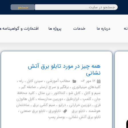
جستجو
نه
درباره ما
خدمات
پروژه ها
افتخارات و گواهینامه ه
همه چیز در مورد تابلو برق آتش
نشانی
۱۲ مهر ۰۲
مطالب آموزشی
،
سینی کابل
،
رله
،
کلیدهای مینیاتوری
،
برقگیر و سرج ارستر
،
صاعقه گیر
،
سیم و کابل
،
کابل شو
،
کنتاکتور
،
بی متال
،
کلید محافظ
جان
،
کلمپ
،
ابزاردقیق
،
دوربین مداربسته
،
کابل هالوژن
فری
،
دوربین حرارتی
،
درایو
،
سیم کشی برق
،
ساختمان
هوشمند
،
تابلو برق
تابلوبرق
،
تابلو برق صنعتی
،
تابلو برق آتش نشانی
،
بوستر پمپ