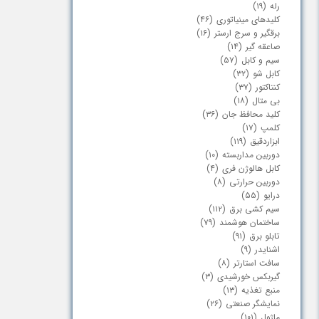
رله
(۱۹)
کابلشو و بست چنگالی
برقگیر، سرج ارستر و صاعقه گیر
کلیدهای مینیاتوری
(۴۶)
برقگیر و سرج ارستر
(۱۶)
چراغ پارکی سنگی
بیمتال
صاعقه گیر
(۱۴)
سیم و کابل
(۵۷)
کابل شو
(۳۲)
پرنده پران
کلیدهای محافظ جان
کنتاکتور
(۳۷)
بی متال
(۱۸)
خار ضد صعود
کابلشو
کلید محافظ جان
(۳۶)
کلمپ
(۱۷)
ابزاردقیق
(۱۱۹)
دوربین مداربسته
(۱۰)
کابل هالوژن فری
(۴)
دوربین حرارتی
(۸)
درایو
(۵۵)
سیم کشی برق
(۱۱۲)
ساختمان هوشمند
(۷۹)
تابلو برق
(۹۱)
اشنایدر
(۹)
سافت استارتر
(۸)
گیربکس خورشیدی
(۳)
منبع تغذیه
(۱۳)
نمایشگر صنعتی
(۲۶)
ماژول
(۱۰۱)