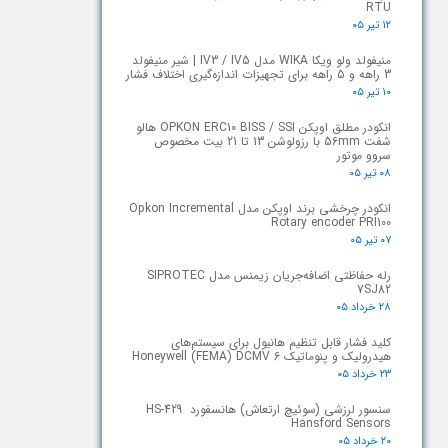
RTU
۱۲ تیر ۰۵
منیفولد ولو ویکا WIKA مدل IV3 / IV5 | شیر منیفولد
3 راهه و 5 راهه برای تجهیزات اندازه‌گیری اختلاف فشار
۱۰ تیر ۰۵
انکودر مطلق اوپکن OPKON ERC10 BISS / SSI هالو
شفت 56mm با رزولوشن 13 تا 21 بیت مخصوص
سروو موتور
۰۸ تیر ۰۵
انکودر چرخشی برند اوپکن مدل Opkon Incremental
Rotary encoder PRI100
۰۷ تیر ۰۵
رله حفاظتی اضافه‌جریان زیمنس مدل SIPROTEC
7SJ82
۲۸ خرداد ۰۵
کلید فشار قابل تنظیم هانیول برای سیستم‌های
هیدرولیک و پنوماتیک Honeywell (FEMA) DCMV 6
۲۳ خرداد ۰۵
سنسور لرزشی (سوئیچ ارتعاش) هانسفورد HS-429
Hansford Sensors
۲۰ خرداد ۰۵