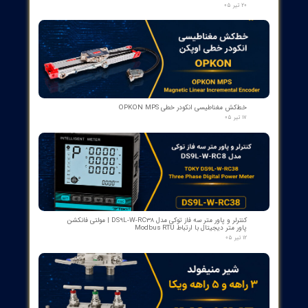
Conclusion
Smart grids, despite existing challenges, present numerous
opportunities for improving the efficiency and sustainability of
energy systems. Investment in this area and research on
innovative solutions can help meet future demands.
References
[1] Momoh, J. A. (2012). Smart Grid: Fundamentals of Design and
Analysis. Wiley-IEEE Press.
[2] International Energy Agency (IEA). (2020). World Energy
Outlook 2020.
از ۵
۱ مشارکت کننده