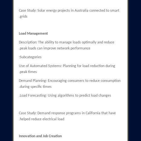
can be challenging.
Subcategories:
Equipment Compatibility: Issues with compatibility between ol
and new equipment.
Infrastructure Development: The need for careful planning for
upgrades.
Training and Acceptance: Resistance from personnel to change
Case Study: Integration projects in Europe that faced significan
challenges in upgrading infrastructure.
Regulations and Policies
Description: The lack of clear regulations and standards can hi
the development and adoption of smart grids.