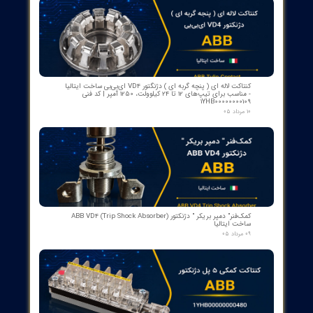
Case Study: Creation of new jobs in smart technology sectors i
European countries.
Required Equipment in Smart Grids
Sensors and Measurement Devices
Description: Sensors are used to collect data on load, voltage, 
power quality.
Brands:
Siemens: Manufacturer of smart sensors for data collection.
Schneider Electric: Provider of measurement and control
equipment.
Energy Management Systems