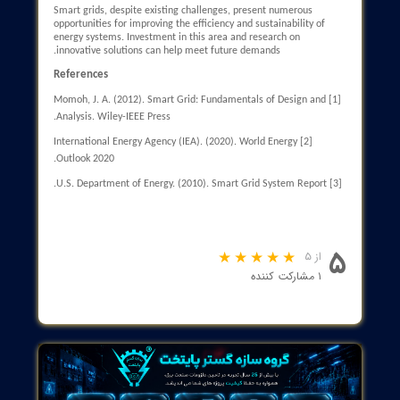
Renewable Resource Management: The need for management
software for integration.
Energy Storage Infrastructure: The need for energy storage
systems.
Case Study: Solar energy projects in Australia connected to sma
grids.
Load Management
Description: The ability to manage loads optimally and reduce
peak loads can improve network performance.
Subcategories:
Use of Automated Systems: Planning for load reduction during
peak times.
Demand Planning: Encouraging consumers to reduce consumpt
during specific times.