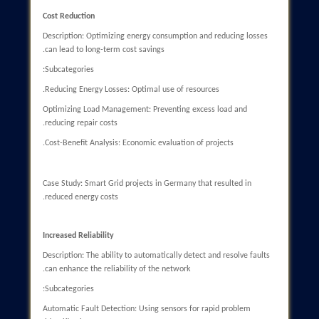
Case Study: The 2015 cyberattack on Ukraine's power grid that 
to widespread outages.
High Costs
Description: The initial investment required for implementing
smart grids is significantly high.
Subcategories:
Infrastructure Costs: The need for modernization and upgrading
equipment.
Information Technology Costs: Investments in new software an
hardware.
Training Costs: The need for workforce training.
Case Study: The Smart Grid project in California, which require
multi-billion dollar investments.