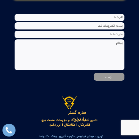
اسکنر شعله بی اف آی BFI آلمان مدل تایپ ۲
۱۵ مرداد ۰۵
رله گازی بوخهلتس ترانسفورماتور مایر (Albert MAIER) مدل MBP 3
- سایز DN25 ولتاژ 240VAC (پرمیوم آلمان)
۱۲ مرداد ۰۵
کنتاکت لاله ای ( پنچه گربه ای ) دژنگتور VD4 ای‌بی‌بی ساخت ایتالیا
- مناسب برای تیپ‌های 12 تا 24 کیلوولت، 1250 آمپر | کد فنی
1YHB00000000109
۱۰ مرداد ۰۵