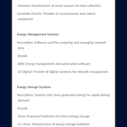
can lead to long-term cost savings.
Subcategories:
Reducing Energy Losses: Optimal use of resources.
Optimizing Load Management: Preventing excess load and
reducing repair costs.
Cost-Benefit Analysis: Economic evaluation of projects.
Case Study: Smart Grid projects in Germany that resulted in
reduced energy costs.
Increased Reliability
Description: The ability to automatically detect and resolve faul
can enhance the reliability of the network.
Subcategories:
Automatic Fault Detection: Using sensors for rapid problem