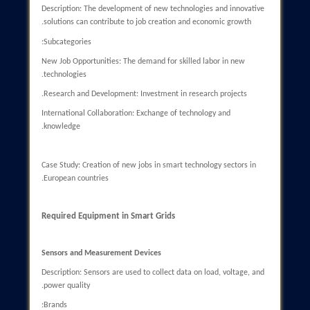
Subcategories:
Lack of Coordination Among Agencies: Challenges related to
coordination among different organizations.
Unstable Regulations: Frequent changes in laws can reduce
predictability.
Environmental Regulations: The need to comply with
environmental standards.
Case Study: Legal disputes in renewable energy projects in the
United States.
Opportunities in Smart Grids
Cost Reduction
Description: Optimizing energy consumption and reducing loss