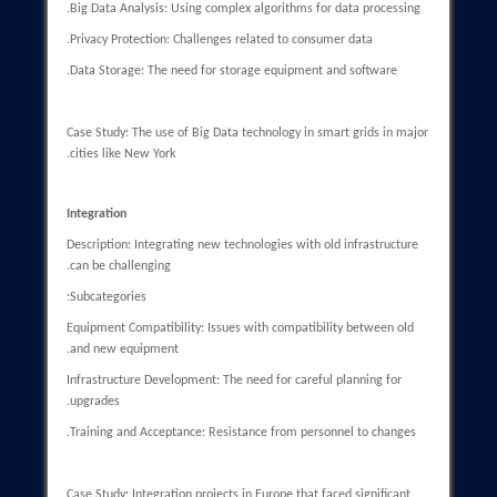
Introduction
Smart grids, as advanced infrastructure, provide the capability 
monitoring, controlling, and optimizing energy resources. This
article explores the challenges and opportunities of these
networks and analyzes their role in sustainable energy
development.
Smart Grids: Definition and Features
Smart grids are systems that use digital and communication
technologies to collect and analyze data. Their main features
include:
Bidirectional Energy Management: The ability to communicate
between consumers and producers of electricity.
Monitoring and Control Capabilities: Employing advanced senso
and software for network status monitoring.