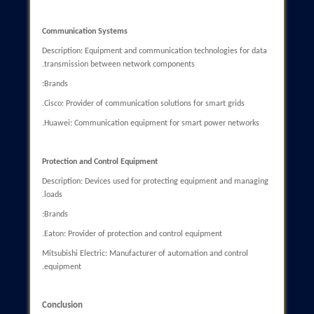
identification.
Restoration Strategies: Planning for rapid network recovery.
Failure Prediction: Using historical data to predict issues.
Case Study: Automated systems in the electricity network of th
United States that can detect and resolve faults.
Renewable Energies
Description: Facilitating the integration of renewable energy
sources such as solar and wind into the grid contributes to
sustainable development.
Subcategories:
Participatory Generation: Enabling consumers to generate
electricity.