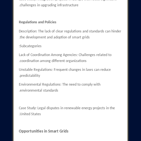
Flexibility: The ability to respond to changes in load and energy
production.
Challenges of Smart Grids
Cybersecurity
Description: Increasing access points to the network heightens 
risk of cyberattacks.
Subcategories:
DDoS Attacks: Distributed attacks to disrupt services.
Infiltration of Control Systems: Threats to SCADA systems and
control equipment.
Data Protection: The need for encryption and security protocols