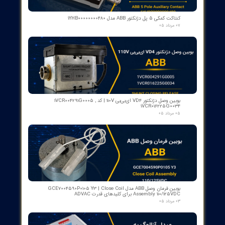
Description: Software used for analyzing and managing networ
data.
Brands:
ABB: Energy management and automation software.
GE Digital: Provider of digital solutions for network manageme
Energy Storage Systems
Description: Systems that store generated energy for supply du
demand.
Brands:
Tesla: Powerwall batteries for home energy storage.
LG Chem: Manufacturer of energy storage batteries.