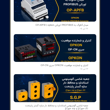
Communication Systems
Description: Equipment and communication technologies for d
transmission between network components.
Brands:
Cisco: Provider of communication solutions for smart grids.
Huawei: Communication equipment for smart power networks
Protection and Control Equipment
Description: Devices used for protecting equipment and manag
loads.
Brands:
Eaton: Provider of protection and control equipment.
Mitsubishi Electric: Manufacturer of automation and control
equipment.