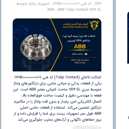
VD4
،
کد فنی 1YHB00000000109
،
تجهیزات ولتاژ متوسط
ABB
،
ABB Tulip Contact VD4 EL
کنتاکت لاله‌ای (Tulip Contact) کد فنی 1YHB00000000109
یکی از قطعات یدکی و حیاتی جانبی برای دژنگتورهای ولتاژ
متوسط سری VD4 EL ساخت کمپانی معتبر ABB است. این
قطعه با مهندسی دقیق و کیفیت ساخت فوق‌العاده بالا،
اتصال الکتریکی امن، پایدار و بدون افت ولتاژ را در مکانیزم
دژنگتور تضمین می‌کند. استفاده از قطعات جانبی اصلی
ABB طول عمر تجهیزات پست برق شما را افزایش داده و از
E-
بروز خطاهای ناگهانی و آرک‌های مخرب جلوگیری می‌کند.