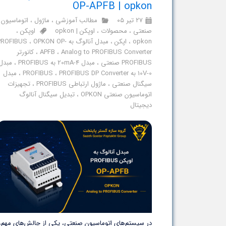
OP-APFB | opkon
۲۷ تیر ۰۵
مطالب آموزشی
،
ماژول
،
اتوماسیون
صنعتی
،
محصولات
،
اوپکن | opkon
اوپکن
،
opkon
،
اپکن
،
مبدل آنالوگ به PROFIBUS
OPKON OP-
،
Analog to PROFIBUS Converter
،
APFB
،
کانورتر
PROFIBUS صنعتی
،
مبدل 4-20mA به PROFIBUS
،
مبدل
0-10V به PROFIBUS
PROFIBUS DP Converter
،
،
مبدل
سیگنال صنعتی
،
ماژول ارتباطی PROFIBUS
،
تجهیزات
اتوماسیون صنعتی OPKON
،
تبدیل سیگنال آنالوگ
دیجیتال
در سیستم‌های اتوماسیون صنعتی، یکی از چالش‌های مهم،