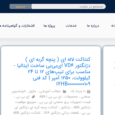
جستجو
نه
درباره ما
خدمات
پروژه ها
افتخارات و گواهینامه ه
کنتاکت لاله ای ( پنچه گربه ای )
ز
دژنگتور VD4 ای‌بی‌بی ساخت ایتالیا -
مناسب برای تیپ‌های 12 تا 24
کیلوولت، 1250 آمپر | کد فنی
1YHB00000000109
۱۰ مرداد ۰۵
مطالب آموزشی
،
ماژول
،
اتوماسیون
صنعتی
،
محصولات
،
ای بی بی | ABB
ای بی بی
،
قیمت تجهیزات برق صنعتی ای بی بی
،
سوییچ موقعیت
دژنکتور ABB
،
دژنکتور
،
کنتاکت پنجه گربه ای دژنگتور ای
بی بی
،
قطعات یدکی دژنگتور VD4
،
کنتاکت دژنگتور ABB