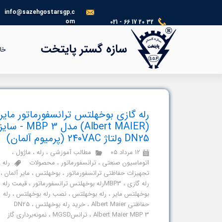
info@sazehgostarsgp.c
om
021 - 66 17 20 32
®​​​​​​​
سازه گستر پایتخت
خا
رله گازی بوخهلتس ترانسفورماتور مایر
(Albert MAIER) مدل MBP 3 - سای
DN25 ولتاژ 240VAC (پرمیوم آلمان)
۱۲ مرداد ۰۵
مطالب آموزشی
،
رله
،
ماژول
،
اتوماسیون صنعتی
،
ترانسفورماتور
،
محصولات
رله
،
تجهیزات حفاظتی ترانسفورماتور
،
بوخهلتس
،
مایر آلمان
،
رله گازی
،
MBP3رله بوخهلتس ترانسفورماتور
،
قیمت رله
بوخهلتس مایر
،
رله بوخهلتس
،
نصب رله بوخهلتس
،
رله
حفاظتی Albert Maier
،
خرید رله بوخهلتس DN25
،
Albert Maier MBP 3
،
ترانسMGSD
،
نمونه‌برداری گاز