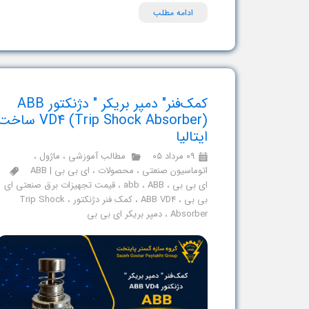
ادامه مطلب
کمک‌فنر" دمپر بریکر " دژنکتور ABB
VD4 (Trip Shock Absorber) ساخ
ایتالیا
۰۹ مرداد ۰۵
مطالب آموزشی
،
ماژول
،
اتوماسیون صنعتی
،
محصولات
،
ای بی بی | ABB
ای بی بی
،
ABB
،
abb
،
قیمت تجهیزات برق صنعتی ای
بی بی
،
ABB VD4
،
کمک فنر دژنکتور
،
Trip Shock
Absorber
،
دمپر بریکر ای بی بی