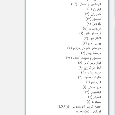
اتوماسیون صنعتی
(۱۱۲)
اینورتر
(۱۱)
شیربرقی
(۳)
سنسور
(۳۶)
رگولاتور
(۸)
ترموستات
(۵)
ترانسفورماتور
(۹)
انواع فیوز
(۷)
یو پی اس
(۲)
سیستم های خورشیدی
(۵)
ترانسدیوسر
(۲)
سنسور و تقویت کننده
(۲۷)
ابزار برش کابل
(۶)
کابل بر شارژی
(۶)
پرنده پران
(۵)
خار ضد صعود
(۴)
تریستور
(۱)
فن صنعتی
(۱)
اینترکیبل
(۷)
انکودر
(۴)
منیفولد
(۱)
جعبه شاسی آلومینیومی S.G.P
(۱)
اوپکن | opkon
(۵)