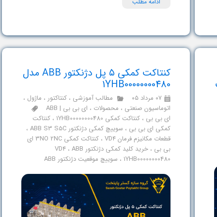
ادامه مطلب
کنتاکت کمکی ۵ پل دژنکتور ABB مدل
ت
1YHB00000000480
۰۷ مرداد ۰۵
مطالب آموزشی
،
کنتاکتور
،
ماژول
،
اتوماسیون صنعتی
،
محصولات
،
ای بی بی | ABB
ای بی بی
،
کنتاکت کمکی 1YHB00000000480
،
کنتاکت
کمکی ای بی بی
،
سوییچ کمکی دژنکتور ABB S3 S5C
،
قطعات مکانیزم فرمان VD4
،
کنتاکت کمکی 3NO 2NC ای
بی بی
،
خرید کلید کمکی دژنکتور VD4
ABB
،
1YHB00000000480
،
سوییچ موقعیت دژنکتور ABB