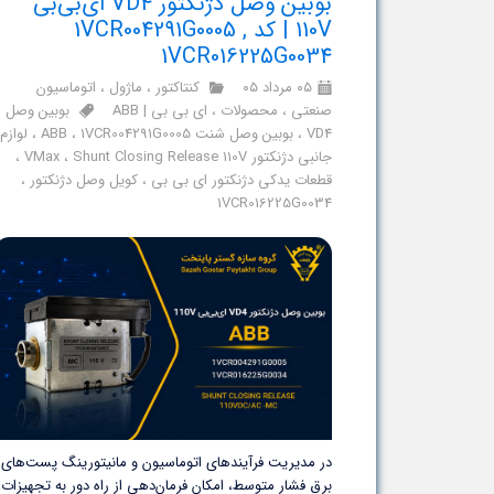
بوبین وصل دژنکتور VD4 ای‌بی‌بی
110V | کد 1VCR004291G0005 ,
1VCR016225G0034
۰۵ مرداد ۰۵
کنتاکتور
،
ماژول
،
اتوماسیون
صنعتی
،
محصولات
،
ای بی بی | ABB
بوبین وصل
VD4
،
بوبین وصل شنت ABB
1VCR004291G0005
،
،
لوازم
جانبی دژنکتور VMax
Shunt Closing Release 110V
،
،
قطعات یدکی دژنکتور ای بی بی
،
کویل وصل دژنکتور
،
1VCR016225G0034
در مدیریت فرآیندهای اتوماسیون و مانیتورینگ پست‌های
برق فشار متوسط، امکان فرمان‌دهی از راه دور به تجهیزات،