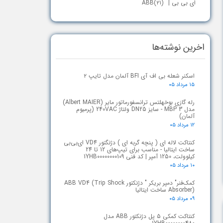
ای بی بی | ABB
(۲۱)
اخرین نوشته‌ها
اسکنر شعله بی اف آی BFI آلمان مدل تایپ ۲
۱۵ مرداد ۰۵
رله گازی بوخهلتس ترانسفورماتور مایر (Albert MAIER)
مدل MBP 3 - سایز DN25 ولتاژ 240VAC (پرمیوم
آلمان)
۱۲ مرداد ۰۵
کنتاکت لاله ای ( پنچه گربه ای ) دژنگتور VD4 ای‌بی‌بی
ساخت ایتالیا - مناسب برای تیپ‌های 12 تا 24
کیلوولت، 1250 آمپر | کد فنی 1YHB00000000109
۱۰ مرداد ۰۵
کمک‌فنر" دمپر بریکر " دژنکتور ABB VD4 (Trip Shock
Absorber) ساخت ایتالیا
۰۹ مرداد ۰۵
کنتاکت کمکی ۵ پل دژنکتور ABB مدل