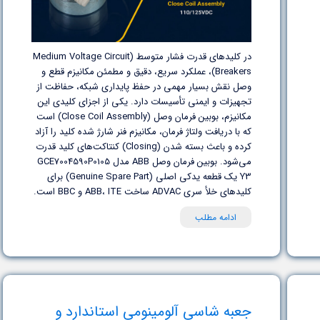
در کلیدهای قدرت فشار متوسط (Medium Voltage Circuit
Breakers)، عملکرد سریع، دقیق و مطمئن مکانیزم قطع و
وصل نقش بسیار مهمی در حفظ پایداری شبکه، حفاظت از
تجهیزات و ایمنی تأسیسات دارد. یکی از اجزای کلیدی این
مکانیزم، بوبین فرمان وصل (Close Coil Assembly) است
که با دریافت ولتاژ فرمان، مکانیزم فنر شارژ شده کلید را آزاد
کرده و باعث بسته شدن (Closing) کنتاکت‌های کلید قدرت
می‌شود. بوبین فرمان وصل ABB مدل GCE7004590P0105
Y3 یک قطعه یدکی اصلی (Genuine Spare Part) برای
کلیدهای خلأ سری ADVAC ساخت ABB، ITE و BBC است.
ادامه مطلب
جعبه شاسی آلومینومی استاندارد و