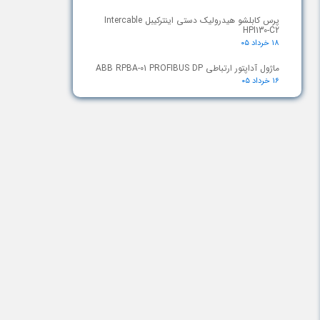
پرس کابلشو هیدرولیک دستی اینترکیبل Intercable
HPI130-C2
۱۸ خرداد ۰۵
ماژول آداپتور ارتباطی ABB RPBA-01 PROFIBUS DP
۱۶ خرداد ۰۵