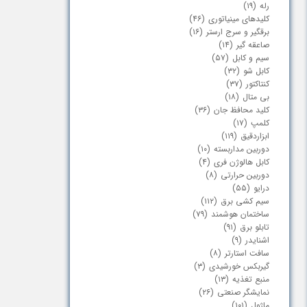
رله
(۱۹)
کابلشو و بست چنگالی
برقگیر، سرج ارستر و صاعقه گیر
کلیدهای مینیاتوری
(۴۶)
برقگیر و سرج ارستر
(۱۶)
چراغ پارکی سنگی
بیمتال
صاعقه گیر
(۱۴)
سیم و کابل
(۵۷)
کابل شو
(۳۲)
پرنده پران
کلیدهای محافظ جان
کنتاکتور
(۳۷)
بی متال
(۱۸)
خار ضد صعود
کابلشو
کلید محافظ جان
(۳۶)
کلمپ
(۱۷)
ابزاردقیق
(۱۱۹)
دوربین مداربسته
(۱۰)
کابل هالوژن فری
(۴)
دوربین حرارتی
(۸)
درایو
(۵۵)
سیم کشی برق
(۱۱۲)
ساختمان هوشمند
(۷۹)
تابلو برق
(۹۱)
اشنایدر
(۹)
سافت استارتر
(۸)
گیربکس خورشیدی
(۳)
منبع تغذیه
(۱۳)
نمایشگر صنعتی
(۲۶)
ماژول
(۱۰۱)