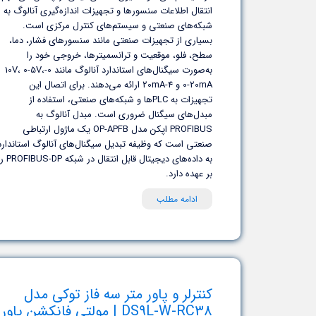
انتقال اطلاعات سنسورها و تجهیزات اندازه‌گیری آنالوگ به
شبکه‌های صنعتی و سیستم‌های کنترل مرکزی است.
بسیاری از تجهیزات صنعتی مانند سنسورهای فشار، دما،
سطح، فلو، موقعیت و ترانسمیترها، خروجی خود را
به‌صورت سیگنال‌های استاندارد آنالوگ مانند 0-10V، 0-5V،
0-20mA و 4-20mA ارائه می‌دهند. برای اتصال این
تجهیزات به PLCها و شبکه‌های صنعتی، استفاده از
مبدل‌های سیگنال ضروری است. مبدل آنالوگ به
PROFIBUS اپکن مدل OP-APFB یک ماژول ارتباطی
صنعتی است که وظیفه تبدیل سیگنال‌های آنالوگ استاندارد
به داده‌های دیجیتال قابل انتقال در شبکه P
بر عهده دارد.
ادامه مطلب
کنترلر و پاور متر سه فاز توکی مدل
DS9L-W-RC38 | مولتی فانکشن پاور