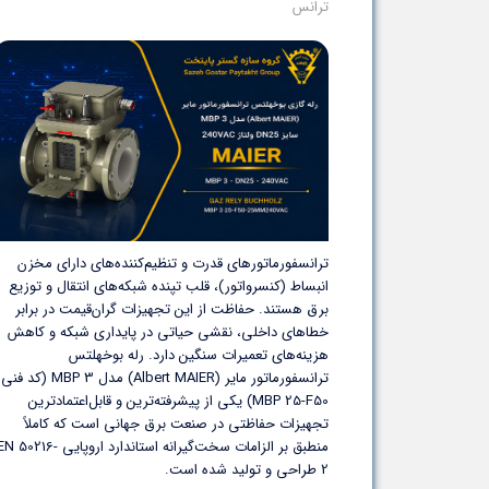
ترانس
ترانسفورماتورهای قدرت و تنظیم‌کننده‌های دارای مخزن
انبساط (کنسرواتور)، قلب تپنده شبکه‌های انتقال و توزیع
برق هستند. حفاظت از این تجهیزات گران‌قیمت در برابر
خطاهای داخلی، نقشی حیاتی در پایداری شبکه و کاهش
هزینه‌های تعمیرات سنگین دارد. رله بوخهلتس
ترانسفورماتور مایر (Albert MAIER) مدل MBP 3 (کد فنی
MBP 25-F50) یکی از پیشرفته‌ترین و قابل‌اعتمادترین
تجهیزات حفاظتی در صنعت برق جهانی است که کاملاً
منطبق بر الزامات سخت‌گیرانه استاندارد اروپایی N 50216
2 طراحی و تولید شده است.