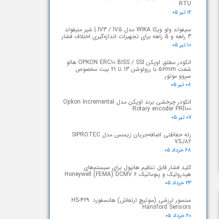
RTU
۱۲ تیر ۰۵
منیفولد ولو ویکا WIKA مدل IV3 / IV5 | شیر منیفولد
3 راهه و 5 راهه برای تجهیزات اندازه‌گیری اختلاف فشار
۱۰ تیر ۰۵
انکودر مطلق اوپکن OPKON ERC10 BISS / SSI هالو
شفت 56mm با رزولوشن 13 تا 21 بیت مخصوص
سروو موتور
۰۸ تیر ۰۵
انکودر چرخشی برند اوپکن مدل Opkon Incremental
Rotary encoder PRI100
۰۷ تیر ۰۵
رله حفاظتی اضافه‌جریان زیمنس مدل SIPROTEC
7SJ82
۲۸ خرداد ۰۵
کلید فشار قابل تنظیم هانیول برای سیستم‌های
هیدرولیک و پنوماتیک Honeywell (FEMA) DCMV 6
۲۳ خرداد ۰۵
سنسور لرزشی (سوئیچ ارتعاش) هانسفورد HS-429
Hansford Sensors
۲۰ خرداد ۰۵