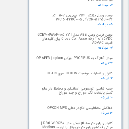
1YHB00000000480
۰۷ مرداد ۰۵
بوبین وصل دژنکتور VD4 ای‌بی‌بی 110V | کد
1VCR004291G0005 , 1VCR016225G0034
۰۵ مرداد ۰۵
بوبین فرمان وصل ABB مدل GCE7004590P0105 Y3 |
Close Coil Assembly 110/125VDC برای کلیدهای
قدرت ADVAC
۰۳ مرداد ۰۵
مبدل آنالوگ به PROFIBUS اوپکن OP-APFB | opkon
۲۷ تیر ۰۵
کنترلر و شمارنده موقعیت OPKON سری OP-CN
۲۲ تیر ۰۵
جعبه شاسی آلومینومی استاندارد و محافظ دار سازه
گستر پایتخت تک سوراخ و چند سوراخ
۲۰ تیر ۰۵
خط‌کش مغناطیسی انکودر خطی OPKON MPS
۱۷ تیر ۰۵
کنترلر و پاور متر سه فاز توکی مدل DS9L-W-RC38 |
مولتی فانکشن پاور متر دیجیتال با ارتباط Modbus