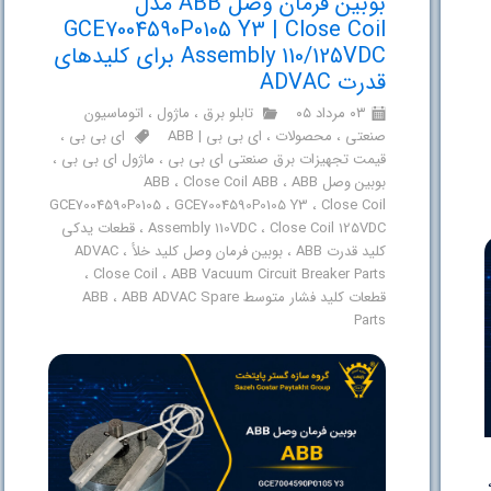
بوبین فرمان وصل ABB مدل
GCE7004590P0105 Y3 | Close Coil
Assembly 110/125VDC برای کلیدهای
قدرت ADVAC
۰۳ مرداد ۰۵
تابلو برق
،
ماژول
،
اتوماسیون
صنعتی
،
محصولات
،
ای بی بی | ABB
ای بی بی
،
قیمت تجهیزات برق صنعتی ای بی بی
،
ماژول ای بی بی
،
بوبین وصل ABB
ABB
،
Close Coil ABB
،
GCE7004590P0105
،
GCE7004590P0105 Y3
،
Close Coil
Close Coil 125VDC
،
Assembly 110VDC
،
قطعات یدکی
کلید قدرت ABB
،
بوبین فرمان وصل کلید خلأ
،
ADVAC
،
Close Coil
،
ABB Vacuum Circuit Breaker Parts
قطعات کلید فشار متوسط ABB
ABB ADVAC Spare
،
Parts