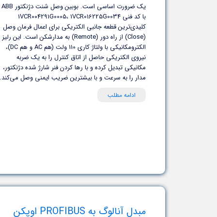
یک ضرورت اساسی است. بوبین وصل شنت دژنکتور ABB
با کد فنی 1VCR004291G0005، 1VCR016225G0034
کلیدی‌ترین قطعه جانبی الکتریکی برای اعمال فرمان وصل
(Close) از راه دور (Remote) به مدارشکن است. این رلیز
الکترومکانیکی با ولتاژ کاری 110 ولت (هم AC و هم DC)،
نیروی الکتریکی حاصل از اتاق کنترل را به یک ضربه
مکانیکی تبدیل کرده و با رها کردن فنر شارژ شده دژنکتور،
مدار را به سرعت و با بیشترین ضریب ایمنی وصل می‌کند.
ادامه مطلب
مبدل آنالوگ به PROFIBUS اوپکن